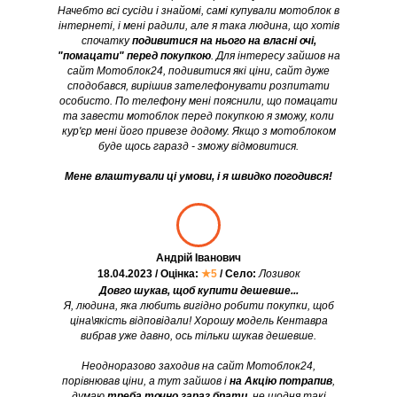
Начебто всі сусіди і знайомі, самі купували мотоблок в
інтернеті, і мені радили, але я така людина, що хотів
спочатку
подивитися на нього на власні очі,
"помацати" перед покупкою
. Для інтересу зайшов на
сайт Мотоблок24, подивитися які ціни, сайт дуже
сподобався, вирішив зателефонувати розпитати
особисто. По телефону мені пояснили, що помацати
та завести мотоблок перед покупкою я зможу, коли
кур'єр мені його привезе додому. Якщо з мотоблоком
буде щось гаразд - зможу відмовитися.
Мене влаштували ці умови, і я швидко погодився!
Андрій Іванович
18.04.2023 / Оцінка:
★5
/ Село:
Лозивок
Довго шукав, щоб купити дешевше...
Я, людина, яка любить вигідно робити покупки, щоб
ціна\якість відповідали! Хорошу модель Кентавра
вибрав уже давно, ось тільки шукав дешевше.
Неодноразово заходив на сайт Мотоблок24,
порівнював ціни, а тут зайшов і
на Акцію потрапив
,
думаю
треба точно зараз брати
, не щодня такі