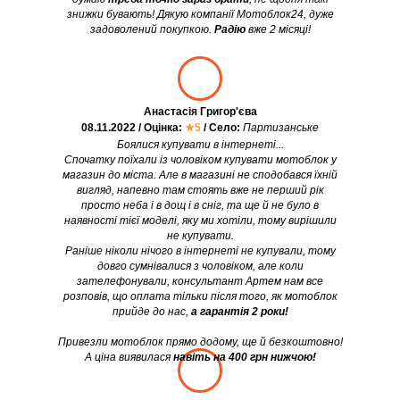
знижки бувають! Дякую компанії Мотоблок24, дуже
задоволений покупкою.
Радію
вже 2 місяці!
Анастасія Григор'єва
08.11.2022 / Оцінка:
★5
/ Село:
Партизанське
Боялися купувати в інтернеті...
Спочатку поїхали із чоловіком купувати мотоблок у
магазин до міста. Але в магазині не сподобався їхній
вигляд, напевно там стоять вже не перший рік
просто неба і в дощ і в сніг, та ще й не було в
наявності тієї моделі, яку ми хотіли, тому вирішили
не купувати.
Раніше ніколи нічого в інтернеті не купували, тому
довго сумнівалися з чоловіком, але коли
зателефонували, консультант Артем нам все
розповів, що оплата тільки після того, як мотоблок
прийде до нас,
а гарантія 2 роки!
Привезли мотоблок прямо додому, ще й безкоштовно!
А ціна виявилася
навіть на 400 грн нижчою!