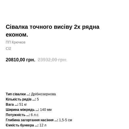
Сівалка точного висіву 2х рядна
економ.
ПП Крючков
СІ2
20810,00
грн.
23932,00
грн.
КУПИТИ
Тип сівалки ...:
Дрібнозернова
Кількість рядів ...:
5
Вага
...:
51 кг
Ширина міжрядь
...:
140 мм
Потужність
...:
6 л.с.
Глибина загортання насіння
...:
1,5-5 см
Ємкість бункера
...:
12 л