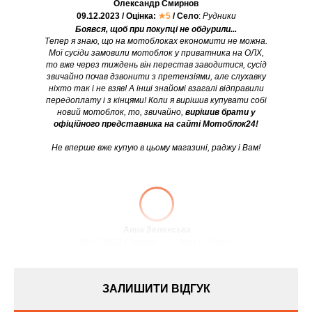
Олександр Смирнов
09.12.2023 / Оцінка:
★5
/ Село
:
Рудники
Боявся, щоб при покупці не обдурили...
Тепер я знаю, що на мотоблоках економити не можна.
Мої сусіди замовили мотоблок у приватника на ОЛХ,
то вже через тиждень він перестав заводитися, сусід
звичайно почав дзвонити з претензіями, але слухавку
ніхто так і не взяв! А інші знайомі взагалі відправили
передоплату і з кінцями! Коли я вирішив купувати собі
новий мотоблок, то, звичайно,
вирішив брати у
офіційного представника на сайті Мотоблок24!
Не вперше вже купую в цьому магазині, раджу і Вам!
Анна Зеленська
08.11.2022 / Оцінка:
★5
/ Місто:
Дніпро
ЗАЛИШИТИ ВІДГУК