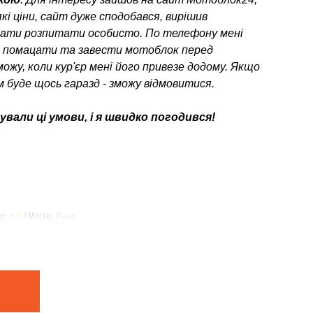
кі ціни, сайт дуже сподобався, вирішив
ати розпитати особисто. По телефону мені
о помацати та завести мотоблок перед
можу, коли кур'єр мені його привезе додому. Якщо
 буде щось гаразд - зможу відмовитися.
вали ці умови, і я швидко погодився!
а:
★5
/ Місто
:
Рівне