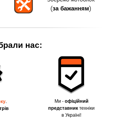
(
)
за бажанням
брали нас:
Ми -
офіційний
оку
.
представник
техніки
трів
в Україні!