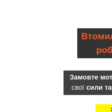
Втомил
ро
Замовте мо
свої
сили та