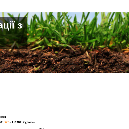
ції з
нов
ка:
★5
/ Село
:
Рудники