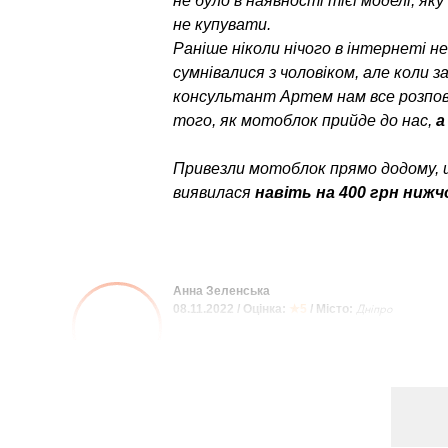
не було в наявності тієї моделі, як
не купувати.
Раніше ніколи нічого в інтернеті н
сумнівалися з чоловіком, але коли 
консультант Артем нам все розпові
того, як мотоблок прийде до нас,
а
Привезли мотоблок прямо додому, 
виявилася
навіть на 400 грн нижч
Анна Зеленська
08.11.2022 / Оцінка:
★5
/ Місто:
Дніпро