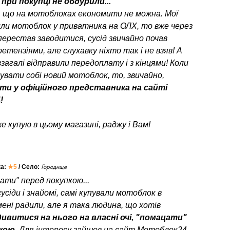
при покупці не обдурили...
, що на мотоблоках економити не можна. Мої
или мотоблок у приватника на ОЛХ, то вже через
перестав заводитися, сусід звичайно почав
етензіями, але слухавку ніхто так і не взяв! А
взагалі відправили передоплату і з кінцями! Коли
пувати собі новий мотоблок, то, звичайно,
ти у офіційного представника на сайті
!
е купую в цьому магазині, раджу і Вам!
ка:
★5
/ Село:
Городище
ати" перед покупкою...
усіди і знайомі, самі купували мотоблок в
мені радили, але я така людина, що хотів
ивитися на нього на власні очі, "помацати"
пкою
. Для інтересу зайшов на сайт Мотоблок24,