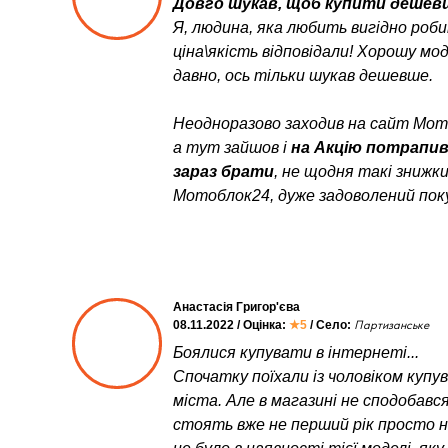
Довго шукав, щоб купити дешевш
Я, людина, яка любить вигідно роб
ціна\якість відповідали! Хорошу мо
давно, ось тільки шукав дешевше.
Неодноразово заходив на сайт Мото
а тут зайшов і
на Акцію потрапи
зараз брати
, не щодня такі знижк
Мотоблок24, дуже задоволений пок
Анастасія Григор'єва
08.11.2022 / Оцінка:
★5
/ Село:
Партизанське
Боялися купувати в інтернеті...
Спочатку поїхали із чоловіком куп
міста. Але в магазині не сподобався
стоять вже не перший рік просто неб