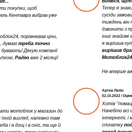
Боявся, щоб 
е...
Тепер я знаю
ити покупки, щоб
сусіди замов
дель Кентавра вибрав уже
тиждень він 
дзвонити з пр
інші знайомі 
блок24, порівнював ціни,
я вирішив ку
в
, думаю
треба точно
вирішив бра
и бувають! Дякую компанії
Мотоблок24
упкою.
Радію
вже 2 місяці!
Не вперше вж
Артем Лапін
02.10.2022 / Оцін
Хотів "помац
Начебто всі с
увати мотоблок у магазин до
інтернеті, і 
 їхній вигляд, напевно там
спочатку
под
а і в дощ і в сніг, та ще й
перед поку