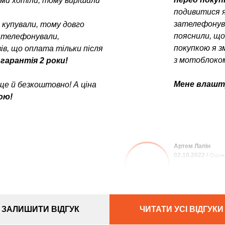
у ми хотіли, тому вирішили
подивитися я
зателефонув
е купували, тому довго
пояснили, щ
зателефонували,
покупкою я з
в, що оплата тільки після
з мотоблоком
 гарантія 2 роки!
Мене влашту
ще й безкоштовно! А ціна
ою!
Артем Лапін
02.10.2022 /
Оцінк
ЗАЛИШИТИ ВІДГУК
ЧИТАТИ УСІ ВІДГУКИ