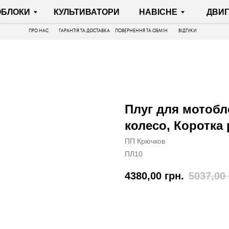
И
КУЛЬТИВАТОРИ
НАВІСНЕ
ДВИГУНИ
ПРО НАС
ГАРАНТІЯ ТА ДОСТАВКА
ПОВЕРНЕННЯ ТА ОБМІН
ВІДГУКИ
Плуг для мотобло
колесо, Коротка 
ПП Крючков
ПЛ10
4380,00
грн.
5037,00
КУПИТИ