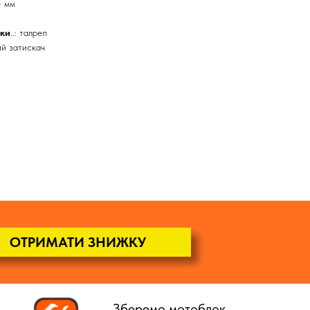
94 мм
аки
..: талреп
вий затискач
ОТРИМАТИ ЗНИЖКУ
Зберемо мотоблок