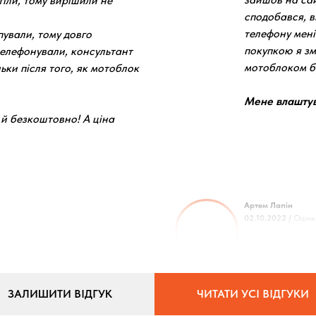
отіли, тому вирішили не
сподобався, 
телефону мені
пували, тому довго
покупкою я зм
телефонували, консультант
мотоблоком бу
ьки після того, як мотоблок
Мене влаштува
й безкоштовно! А ціна
Артем Лапін
02.10.2022 /
Оцінк
ЗАЛИШИТИ ВІДГУК
ЧИТАТИ УСІ ВІДГУКИ