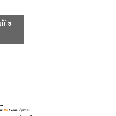
ї з
ов
ка:
★5
/ Село
:
Рудники