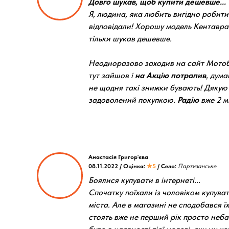
Довго шукав, щоб купити дешевше...
Я, людина, яка любить вигідно робити
відповідали! Хорошу модель Кентавра
тільки шукав дешевше.
Неодноразово заходив на сайт Мотоб
тут зайшов і
на Акцію потрапив
, дум
не щодня такі знижки бувають! Дякую
задоволений покупкою.
Радію
вже 2 мі
Анастасія Григор'єва
08.11.2022 / Оцінка:
★5
/ Село:
Партизанське
Боялися купувати в інтернеті...
Спочатку поїхали із чоловіком купува
міста. Але в магазині не сподобався ї
стоять вже не перший рік просто неба і