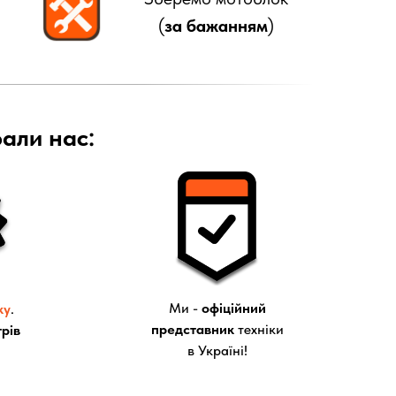
(
за бажанням
)
рали нас:
Ми -
офіційний
ку
.
представник
техніки
рів
в Україні!