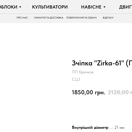
И
КУЛЬТИВАТОРИ
НАВІСНЕ
ДВИГУНИ
ПРО НАС
ГАРАНТІЯ ТА ДОСТАВКА
ПОВЕРНЕННЯ ТА ОБМІН
ВІДГУКИ
Зчіпка "Zirka-61" 
ПП Крючков
СЦ3
1850,00
грн.
2128,00
КУПИТИ
Внутрішній діаметр
...: 21 мм