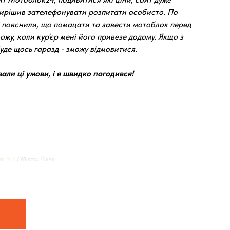
вирішив зателефонувати розпитати особисто. По
 пояснили, що помацати та завести мотоблок перед
ожу, коли кур'єр мені його привезе додому. Якщо з
де щось гаразд - зможу відмовитися.
ли ці умови, і я швидко погодився!
а:
★5
/ Місто
:
Рівне