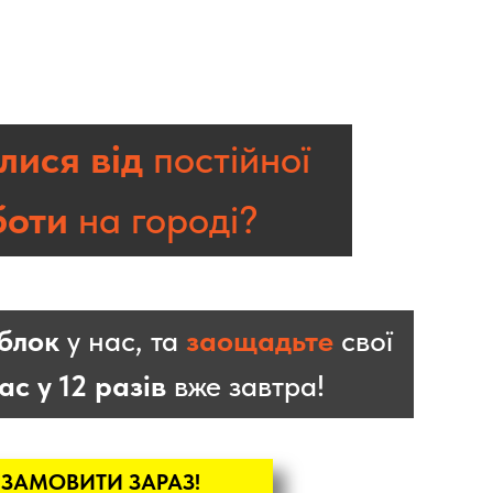
лися від
постійної
боти
на городі?
облок
у нас, та
заощадьте
свої
ас у 12 разів
вже завтра!
ЗАМОВИТИ ЗАРАЗ!