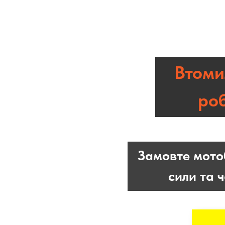
Втоми
ро
Замовте мот
сили та ч