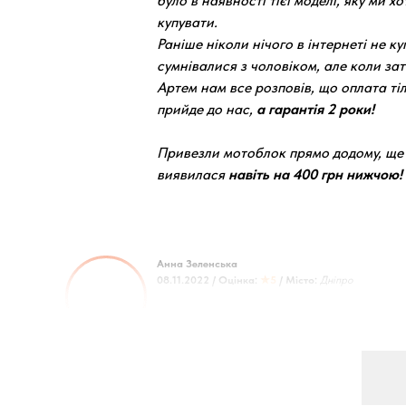
було в наявності тієї моделі, яку ми х
купувати.
Раніше ніколи нічого в інтернеті не ку
сумнівалися з чоловіком, але коли за
Артем нам все розповів, що оплата тіл
прийде до нас,
а гарантія 2 роки!
Привезли мотоблок прямо додому, ще 
виявилася
навіть на 400 грн нижчою!
Анна Зеленська
08.11.2022 / Оцінка:
★5
/ Місто:
Дніпро