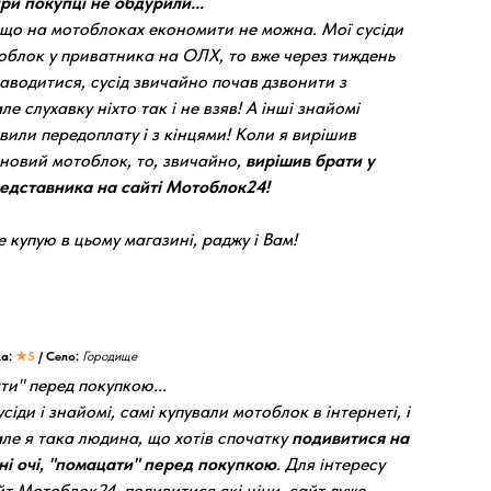
ри покупці не обдурили...
 що на мотоблоках економити не можна. Мої сусіди
блок у приватника на ОЛХ, то вже через тиждень
заводитися, сусід звичайно почав дзвонити з
ле слухавку ніхто так і не взяв! А інші знайомі
авили передоплату і з кінцями! Коли я вирішив
 новий мотоблок, то, звичайно,
вирішив брати у
редставника на сайті Мотоблок24!
 купую в цьому магазині, раджу і Вам!
ка:
★5
/ Село:
Городище
ти" перед покупкою...
сіди і знайомі, самі купували мотоблок в інтернеті, і
але я така людина, що хотів спочатку
подивитися на
ні очі, "помацати" перед покупкою
. Для інтересу
т Мотоблок24, подивитися які ціни, сайт дуже