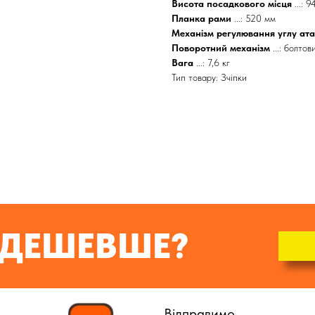
Висота посадкового місця
...: 
Планка рами
...: 520 мм
Механізм регулювання углу ат
Поворотний механізм
...: болто
Вага
...: 7,6 кг
Тип товару: Зчіпки
ДЕШЕВШЕ?
Відправимо