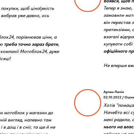
Боявся, щоб п
Тепер я знаю,
 покупки, щоб ціна\якість
замовили мото
 вибрав уже давно, ось
він перестав 
претензіями, а
взагалі відпр
лок24, порівнював ціни, а
купувати собі
аю
треба точно зараз брати
,
офіційного п
 компанії Мотоблок24, дуже
сяці!
Не вперше вже
Артем Лапін
02.10.2022 / Оцін
Хотів "помаца
Начебто всі су
ти мотоблок у магазин до
мені радили, 
хній вигляд, напевно там
нього на влас
 в дощ і в сніг, та ще й не
зайшов на сай