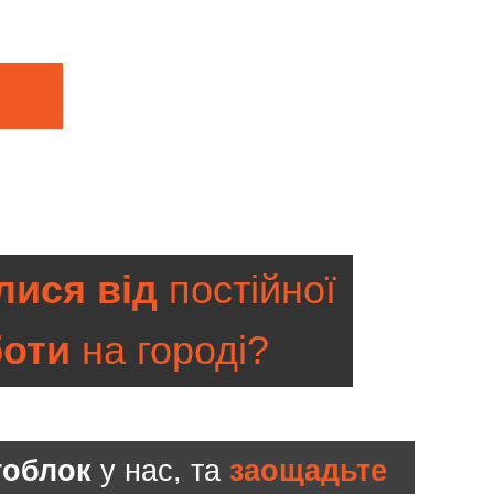
ися від
постійної
боти
на городі?
тоблок
у нас, та
заощадьте