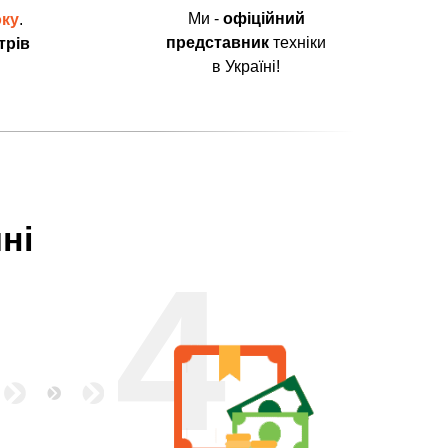
Ми -
офіційний
оку
.
представник
техніки
трів
в Україні!
ні
4