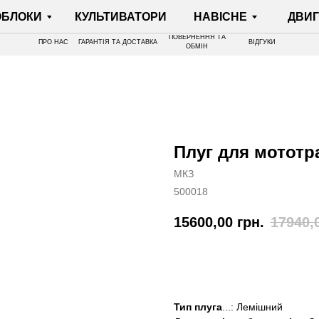
И
КУЛЬТИВАТОРИ
НАВІСНЕ
ДВИГУНИ
ПОВЕРНЕННЯ ТА
ПРО НАС
ГАРАНТІЯ ТА ДОСТАВКА
ВІДГУКИ
ОБМІН
Плуг для мототр
МКЗ
500018
15600,00
грн.
17940,
КУПИТИ
Тип плуга
...: Лемішний