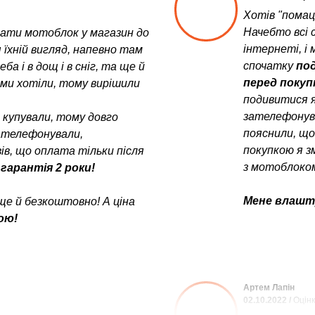
Хотів "помац
Начебто всі с
увати мотоблок у магазин до
інтернеті, і 
 їхній вигляд, напевно там
спочатку
под
а і в дощ і в сніг, та ще й
перед поку
у ми хотіли, тому вирішили
подивитися я
зателефонув
е купували, тому довго
пояснили, щ
зателефонували,
покупкою я з
в, що оплата тільки після
з мотоблоком
 гарантія 2 роки!
Мене влашту
ще й безкоштовно! А ціна
ою!
Артем Лапін
02.10.2022 /
Оцінк