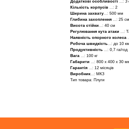
Додаткові особливості
...:
Кількість корпусів
...: 2
Ширина захвату
...: 500 мм
Глибина захоплення
...: 25 с
Висота стійки
...: 40 см
Регулювання кута атаки
...: 
Наявність опорного колеса
.
Робоча швидкість
...: до 10 к
Продуктивність
...: 0,7 га/год
Вага
...: 100 кг
Габарити
...: 800 x 400 x 30 
Гарантія
...: 12 місяців
Виробник
...: МКЗ
Тип товара: Плуги