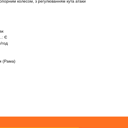
 З опорним колесом, з регулюванням кута атаки
м
Так
..: Є
м/год
мм (Рама)