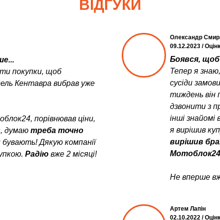
ВІДГУКИ
Олександр Смир
09.12.2023 / Оцін
Боявся, щоб 
е...
Тепер я знаю
ити покупки, щоб
сусіди замов
дель Кентавра вибрав уже
тиждень він 
дзвонити з пр
інші знайомі 
блок24, порівнював ціни,
я вирішив ку
в
, думаю
треба точно
вирішив бра
и бувають! Дякую компанії
Мотоблок24
упкою.
Радію
вже 2 місяці!
Не вперше вж
Артем Лапін
02.10.2022 / Оцін