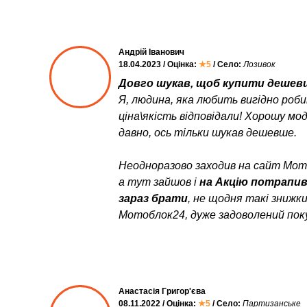
Андрій Іванович
18.04.2023 / Оцінка:
★5
/ Село:
Лозивок
Довго шукав, щоб купити дешевш
Я, людина, яка любить вигідно роб
ціна\якість відповідали! Хорошу мо
давно, ось тільки шукав дешевше.
Неодноразово заходив на сайт Мото
а тут зайшов і
на Акцію потрапи
зараз брати
, не щодня такі знижк
Мотоблок24, дуже задоволений пок
Анастасія Григор'єва
08.11.2022 / Оцінка:
★5
/ Село:
Партизанське