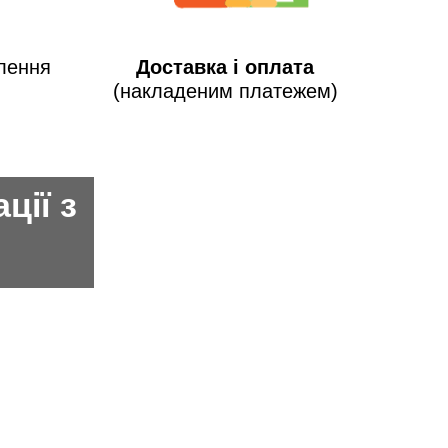
лення
Доставка і оплата
(накладеним платежем)
ції з