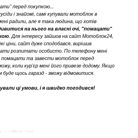
ати" перед покупкою...
усіди і знайомі, самі купували мотоблок в
мені радили, але я така людина, що хотів
ивитися на нього на власні очі, "помацати"
пкою
. Для інтересу зайшов на сайт Мотоблок24,
кі ціни, сайт дуже сподобався, вирішив
ати розпитати особисто. По телефону мені
о помацати та завести мотоблок перед
можу, коли кур'єр мені його привезе додому. Якщо
 буде щось гаразд - зможу відмовитися.
вали ці умови, і я швидко погодився!
а:
★5
/ Місто
:
Рівне