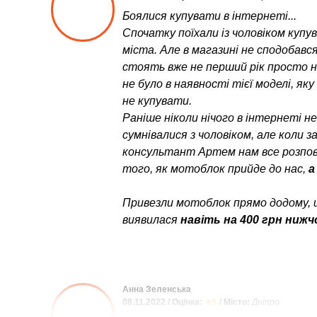
Боялися купувати в інтернеті...
Спочатку поїхали із чоловіком куп
міста. Але в магазині не сподобався
стоять вже не перший рік просто неб
не було в наявності тієї моделі, як
не купувати.
Раніше ніколи нічого в інтернеті н
сумнівалися з чоловіком, але коли 
консультант Артем нам все розпові
того, як мотоблок прийде до нас,
а
Привезли мотоблок прямо додому, 
виявилася
навіть на 400 грн нижч
Анна Зеленська
08.11.2022 / Оцінка:
★5
/ Місто:
Дніпро