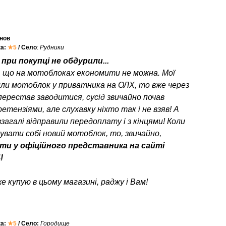
нов
ка:
★5
/ Село
:
Рудники
при покупці не обдурили...
, що на мотоблоках економити не можна. Мої
или мотоблок у приватника на ОЛХ, то вже через
перестав заводитися, сусід звичайно почав
етензіями, але слухавку ніхто так і не взяв! А
взагалі відправили передоплату і з кінцями! Коли
пувати собі новий мотоблок, то, звичайно,
ти у офіційного представника на сайті
!
е купую в цьому магазині, раджу і Вам!
ка:
★5
/ Село:
Городище