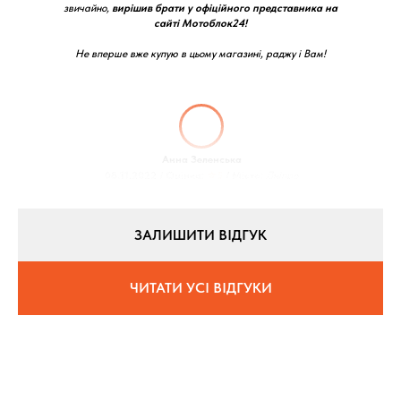
звичайно,
вирішив брати у офіційного представника на
сайті Мотоблок24!
Не вперше вже купую в цьому магазині, раджу і Вам!
Анна Зеленська
08.11.2022 / Оцінка:
★5
/ Місто:
Дніпро
ЗАЛИШИТИ ВІДГУК
ЧИТАТИ УСІ ВІДГУКИ