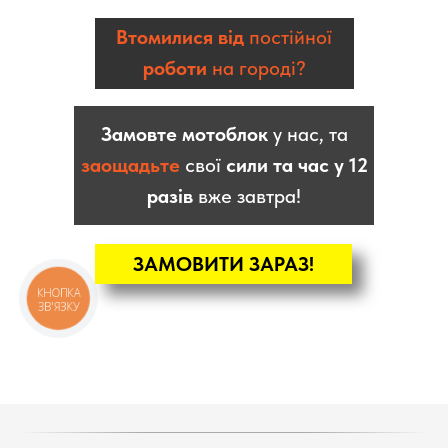
Втомилися від
постійної
роботи
на городі?
Замовте мотоблок
у нас, та
заощадьте
свої
сили та час у 12
разів
вже завтра!
ЗАМОВИТИ ЗАРАЗ!
КНОПКА
ЗВ'ЯЗКУ
КАТАЛОГ
Мотоблоки
Культиватори
Навісне
Двигуни