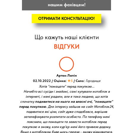
нашим фахівцем!
ОТРИМАТИ КОНСУЛЬТАЦІЮ!
Що кажуть наші клієнти
ВІДГУКИ
Артем Лапін
02.10.2022 / Оцінка:
★5
/ Село:
Городище
Хотів "помацати" перед покупкою...
Начебто всі сусіди і знайомі, самі купували мотоблок в
інтернеті, і мені радили, але я така людина, що хотів
спочатку
подивитися на нього на власні очі, "помацати"
перед покупкою
. Для інтересу зайшов на сайт Мотоблок24,
подивитися які ціни, сайт дуже сподобався, вирішив
зателефонувати розпитати особисто. По телефону мені
пояснили, що помацати та завести мотоблок перед
покупкою я зможу, коли кур'єр мені його привезе додому.
Якщо з мотоблоком буде щось гаразд - зможу відмовитися.