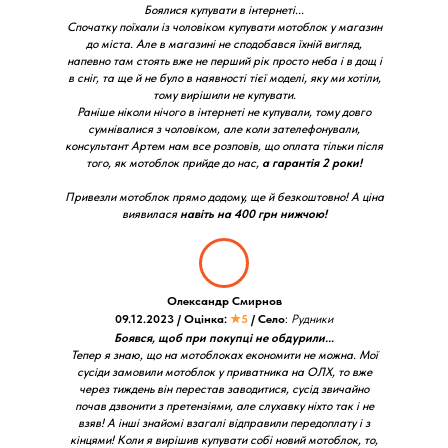
Боялися купувати в інтернеті...
Спочатку поїхали із чоловіком купувати мотоблок у магазин
до міста. Але в магазині не сподобався їхній вигляд,
напевно там стоять вже не перший рік просто неба і в дощ і
в сніг, та ще й не було в наявності тієї моделі, яку ми хотіли,
тому вирішили не купувати.
Раніше ніколи нічого в інтернеті не купували, тому довго
сумнівалися з чоловіком, але коли зателефонували,
консультант Артем нам все розповів, що оплата тільки після
того, як мотоблок прийде до нас,
а гарантія 2 роки!
Привезли мотоблок прямо додому, ще й безкоштовно! А ціна
виявилася
навіть на 400 грн нижчою!
Олександр Смирнов
09.12.2023 / Оцінка:
★5
/ Село
:
Рудники
Боявся, щоб при покупці не обдурили...
Тепер я знаю, що на мотоблоках економити не можна. Мої
сусіди замовили мотоблок у приватника на ОЛХ, то вже
через тиждень він перестав заводитися, сусід звичайно
почав дзвонити з претензіями, але слухавку ніхто так і не
взяв! А інші знайомі взагалі відправили передоплату і з
кінцями! Коли я вирішив купувати собі новий мотоблок, то,