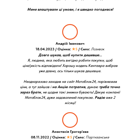
Мене влаштували ці умови, і я швидко погодився!
Андрій Іванович
18.04.2023 / Оцінка:
★5
/ Село:
Лозивок
Довго шукав, щоб купити дешевше...
Я, людина, яка любить вигідно робити покупки, щоб
ціна\якість відповідали! Хорошу модель Кентавра вибрав
уже давно, ось тільки шукав дешевше.
Неодноразово заходив на сайт Мотоблок24, порівнював
ціни, а тут зайшов і
на Акцію потрапив
, думаю
треба точно
зараз брати
, не щодня такі знижки бувають! Дякую компанії
Мотоблок24, дуже задоволений покупкою.
Радію
вже 2
місяці!
Анастасія Григор'єва
08.11.2022 / Оцінка:
★5
/ Село:
Партизанське