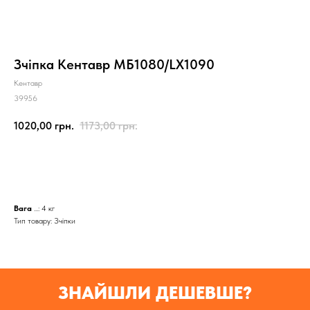
Зчіпка Кентавр МБ1080/LX1090
Кентавр
39956
1020,00
грн.
1173,00
грн.
КУПИТИ
Вага
...: 4 кг
Тип товару: Зчіпки
ЗНАЙШЛИ ДЕШЕВШЕ?