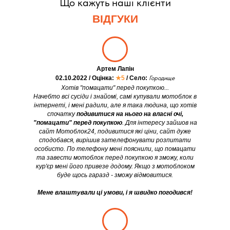
Що кажуть наші клієнти
ВІДГУКИ
Артем Лапін
02.10.2022 / Оцінка:
★5
/ Село:
Городище
Хотів "помацати" перед покупкою...
Начебто всі сусіди і знайомі, самі купували мотоблок в
інтернеті, і мені радили, але я така людина, що хотів
спочатку
подивитися на нього на власні очі,
"помацати" перед покупкою
. Для інтересу зайшов на
сайт Мотоблок24, подивитися які ціни, сайт дуже
сподобався, вирішив зателефонувати розпитати
особисто. По телефону мені пояснили, що помацати
та завести мотоблок перед покупкою я зможу, коли
кур'єр мені його привезе додому. Якщо з мотоблоком
буде щось гаразд - зможу відмовитися.
Мене влаштували ці умови, і я швидко погодився!