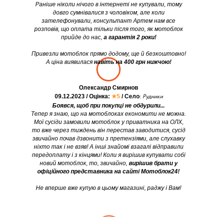
Раніше ніколи нічого в інтернеті не купували, тому
довго сумнівалися з чоловіком, але коли
зателефонували, консультант Артем нам все
розповів, що оплата тільки після того, як мотоблок
прийде до нас,
а гарантія 2 роки!
Привезли мотоблок прямо додому, ще й безкоштовно!
А ціна виявилася
навіть на 400 грн нижчою!
Олександр Смирнов
09.12.2023 / Оцінка:
★5
/ Село
:
Рудники
Боявся, щоб при покупці не обдурили...
Тепер я знаю, що на мотоблоках економити не можна.
Мої сусіди замовили мотоблок у приватника на ОЛХ,
то вже через тиждень він перестав заводитися, сусід
звичайно почав дзвонити з претензіями, але слухавку
ніхто так і не взяв! А інші знайомі взагалі відправили
передоплату і з кінцями! Коли я вирішив купувати собі
новий мотоблок, то, звичайно,
вирішив брати у
офіційного представника на сайті Мотоблок24!
Не вперше вже купую в цьому магазині, раджу і Вам!