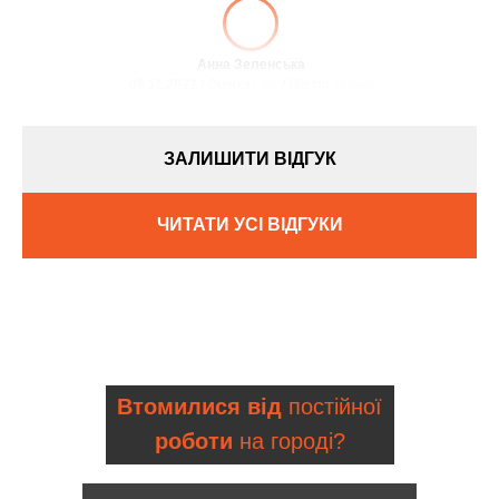
Анна Зеленська
08.11.2022 / Оцінка:
★5
/ Місто:
Дніпро
ЗАЛИШИТИ ВІДГУК
ЧИТАТИ УСІ ВІДГУКИ
Втомилися від
постійної
роботи
на городі?