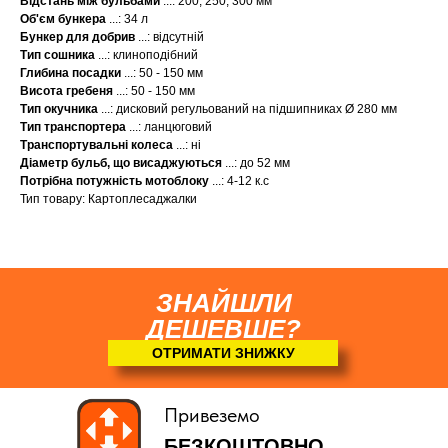
Відстань між бульбами
...: 200, 250, 300 мм
Об'єм бункера
...: 34 л
Бункер для добрив
...: відсутній
Тип сошника
...: клиноподібний
Глибина посадки
...: 50 - 150 мм
Висота гребеня
...: 50 - 150 мм
Тип окучника
...: дисковий регульований на підшипниках Ø 280 мм
Тип транспортера
...: ланцюговий
Транспортувальні колеса
...: ні
Діаметр бульб, що висаджуються
...: до 52 мм
Потрібна потужність мотоблоку
...: 4-12 к.с
Тип товару: Картоплесаджалки
ЗНАЙШЛИ
ДЕШЕВШЕ?
ОТРИМАТИ ЗНИЖКУ
Привеземо
БЕЗКОШТОВНО