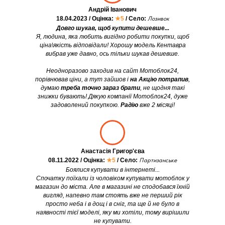
Андрій Іванович
18.04.2023 / Оцінка:
★5
/ Село:
Лозивок
Довго шукав, щоб купити дешевше...
Я, людина, яка любить вигідно робити покупки, щоб
ціна\якість відповідали! Хорошу модель Кентавра
вибрав уже давно, ось тільки шукав дешевше.
Неодноразово заходив на сайт Мотоблок24,
порівнював ціни, а тут зайшов і
на Акцію потрапив
,
думаю
треба точно зараз брати
, не щодня такі
знижки бувають! Дякую компанії Мотоблок24, дуже
задоволений покупкою.
Радію
вже 2 місяці!
Анастасія Григор'єва
08.11.2022 / Оцінка:
★5
/ Село:
Партизанське
Боялися купувати в інтернеті...
Спочатку поїхали із чоловіком купувати мотоблок у
магазин до міста. Але в магазині не сподобався їхній
вигляд, напевно там стоять вже не перший рік
просто неба і в дощ і в сніг, та ще й не було в
наявності тієї моделі, яку ми хотіли, тому вирішили
не купувати.