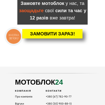
Замовте мотоблок
у нас, та
заощадьте
свої
сили та час у
12 разів
вже завтра!
ЗАМОВИТИ ЗАРАЗ!
КНОПКА
ЗВ'ЯЗКУ
КАТАЛОГ
Мотоблоки
Культиватори
Навісне
Двигуни
МОТОБЛОК
24
КОМПАНІЯ
КОНТАКТИ
Про компанію
+380 (67) 782-90-77
Відгуки
+380 (50) 900-88-15