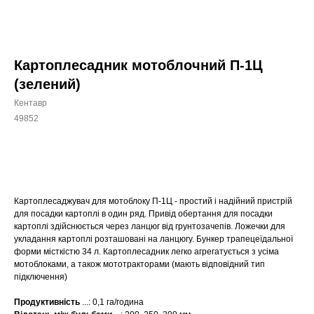
Картоплесадник мотоблочний П-1Ц
(зелений)
Кентавр
49852
КУПИТИ
Картоплесаджувач для мотоблоку П-1Ц - простий і надійний пристрій
для посадки картоплі в один ряд. Привід обертання для посадки
картоплі здійснюється через ланцюг від грунтозачепів. Ложечки для
укладання картоплі розташовані на ланцюгу. Бункер трапецеїдальної
форми місткістю 34 л. Картоплесадник легко агрегатується з усіма
мотоблоками, а також мототракторами (мають відповідний тип
підключення)
Продуктивність
...: 0,1 га/година