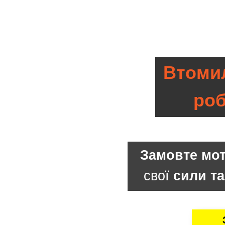
Втомил
ро
Замовте мо
свої
сили та