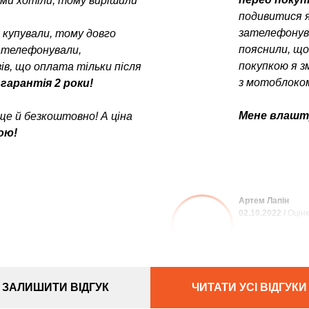
у ми хотіли, тому вирішили
подивитися я
зателефонув
е купували, тому довго
пояснили, щ
зателефонували,
покупкою я з
в, що оплата тільки після
з мотоблоком
 гарантія 2 роки!
Мене влашту
ще й безкоштовно! А ціна
ою!
Артем Лапін
02.10.2022 /
Оцінк
ЗАЛИШИТИ ВІДГУК
ЧИТАТИ УСІ ВІДГУКИ