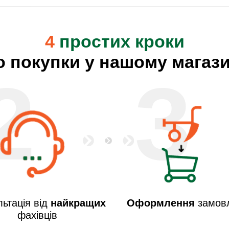
4
простих кроки
о покупки у нашому магази
2
3
ьтація від
найкращих
Оформлення
замов
фахівців