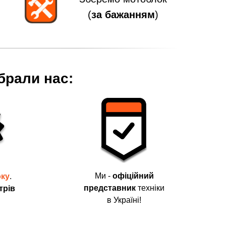
(
за бажанням
)
брали нас:
Ми -
офіційний
оку
.
представник
техніки
трів
в Україні!