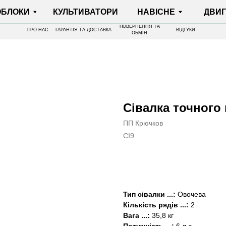
И
КУЛЬТИВАТОРИ
НАВІСНЕ
ДВИГУНИ
ПОВЕРНЕННЯ ТА
ПРО НАС
ГАРАНТІЯ ТА ДОСТАВКА
ВІДГУКИ
ОБМІН
Сівалка точного
ПП Крючков
СІ9
КУПИТИ
Тип сівалки ...:
Овочева
Кількість рядів ...:
2
Вага
...:
35,8 кг