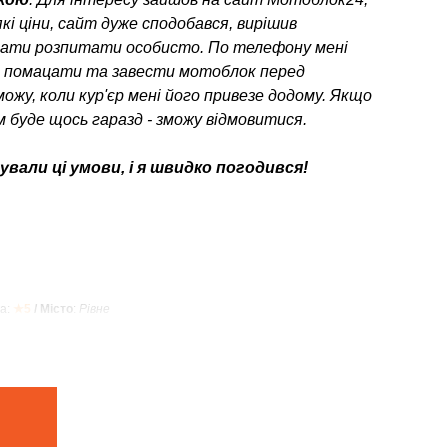
кі ціни, сайт дуже сподобався, вирішив
ати розпитати особисто. По телефону мені
о помацати та завести мотоблок перед
можу, коли кур'єр мені його привезе додому. Якщо
 буде щось гаразд - зможу відмовитися.
вали ці умови, і я швидко погодився!
а:
★5
/ Місто
:
Рівне