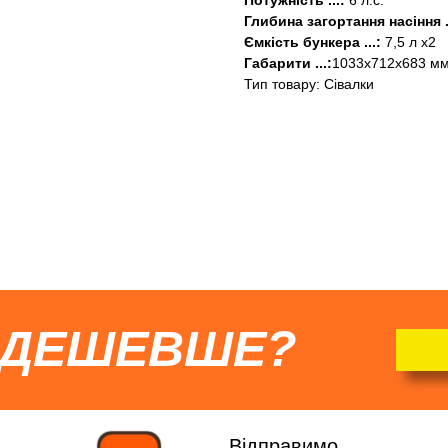
Потужність
...:
6 л.с.
Глибина загортання насіння
.
Ємкість бункера
...:
7,5 л x2
Габарити
...:
1033х712х683 м
Тип товару: Сівалки
 ДЕШЕВШЕ?
Відправимо