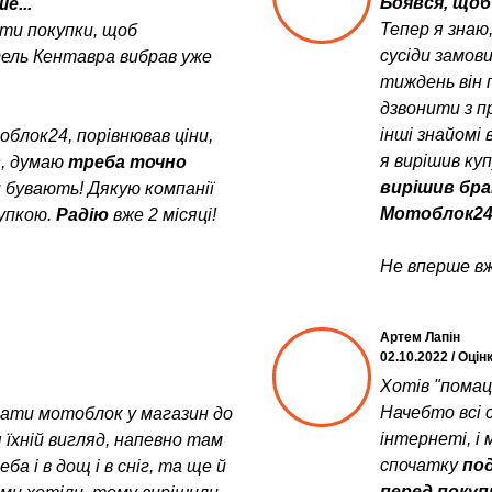
Боявся, щоб 
е...
Тепер я знаю
ити покупки, щоб
сусіди замов
дель Кентавра вибрав уже
тиждень він 
дзвонити з пр
інші знайомі 
блок24, порівнював ціни,
я вирішив ку
в
, думаю
треба точно
вирішив бра
и бувають! Дякую компанії
Мотоблок24
упкою.
Радію
вже 2 місяці!
Не вперше вж
Артем Лапін
02.10.2022 / Оцін
Хотів "помац
Начебто всі с
увати мотоблок у магазин до
інтернеті, і 
 їхній вигляд, напевно там
спочатку
под
а і в дощ і в сніг, та ще й
перед поку