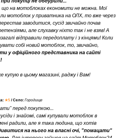
при покупці не обдурили...
, що на мотоблоках економити не можна. Мої
или мотоблок у приватника на ОЛХ, то вже через
перестав заводитися, сусід звичайно почав
етензіями, але слухавку ніхто так і не взяв! А
взагалі відправили передоплату і з кінцями! Коли
пувати собі новий мотоблок, то, звичайно,
ти у офіційного представника на сайті
!
е купую в цьому магазині, раджу і Вам!
ка:
★5
/ Село:
Городище
ати" перед покупкою...
усіди і знайомі, самі купували мотоблок в
мені радили, але я така людина, що хотів
ивитися на нього на власні очі, "помацати"
пкою
. Для інтересу зайшов на сайт Мотоблок24,