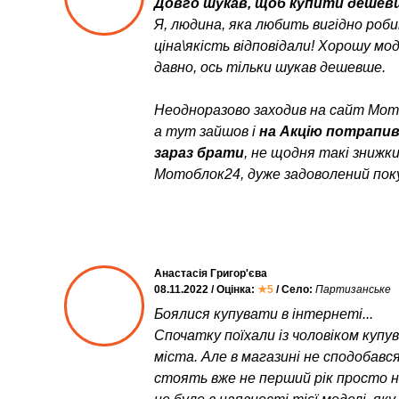
Довго шукав, щоб купити дешевш
Я, людина, яка любить вигідно роб
ціна\якість відповідали! Хорошу мо
давно, ось тільки шукав дешевше.
Неодноразово заходив на сайт Мото
а тут зайшов і
на Акцію потрапи
зараз брати
, не щодня такі знижк
Мотоблок24, дуже задоволений пок
Анастасія Григор'єва
08.11.2022 / Оцінка:
★5
/ Село:
Партизанське
Боялися купувати в інтернеті...
Спочатку поїхали із чоловіком куп
міста. Але в магазині не сподобався
стоять вже не перший рік просто неб