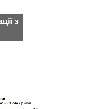
ції з
нов
ка:
★5
/ Село
:
Рудники