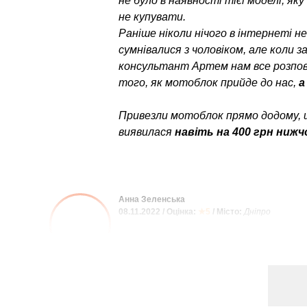
не було в наявності тієї моделі, як
не купувати.
Раніше ніколи нічого в інтернеті н
сумнівалися з чоловіком, але коли 
консультант Артем нам все розпові
того, як мотоблок прийде до нас,
а
Привезли мотоблок прямо додому, 
виявилася
навіть на 400 грн нижч
Анна Зеленська
08.11.2022 / Оцінка:
★5
/ Місто:
Дніпро