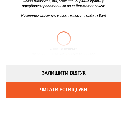
новий мотоблок, то, звичайно,
вирішив брати у
офіційного представника на сайті Мотоблок24!
Не вперше вже купую в цьому магазині, раджу і Вам!
Анна Зеленська
08.11.2022 / Оцінка:
★5
/ Місто:
Дніпро
ЗАЛИШИТИ ВІДГУК
ЧИТАТИ УСІ ВІДГУКИ