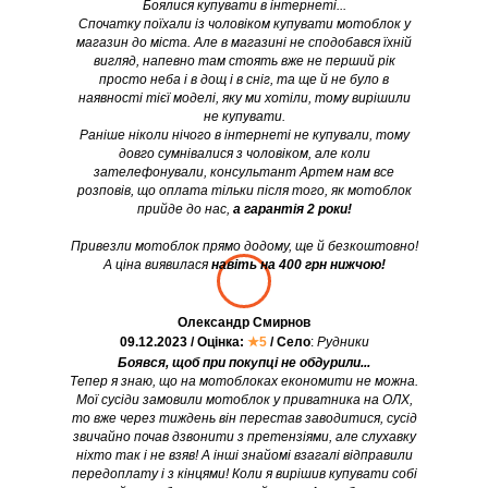
Боялися купувати в інтернеті...
Спочатку поїхали із чоловіком купувати мотоблок у
магазин до міста. Але в магазині не сподобався їхній
вигляд, напевно там стоять вже не перший рік
просто неба і в дощ і в сніг, та ще й не було в
наявності тієї моделі, яку ми хотіли, тому вирішили
не купувати.
Раніше ніколи нічого в інтернеті не купували, тому
довго сумнівалися з чоловіком, але коли
зателефонували, консультант Артем нам все
розповів, що оплата тільки після того, як мотоблок
прийде до нас,
а гарантія 2 роки!
Привезли мотоблок прямо додому, ще й безкоштовно!
А ціна виявилася
навіть на 400 грн нижчою!
Олександр Смирнов
09.12.2023 / Оцінка:
★5
/ Село
:
Рудники
Боявся, щоб при покупці не обдурили...
Тепер я знаю, що на мотоблоках економити не можна.
Мої сусіди замовили мотоблок у приватника на ОЛХ,
то вже через тиждень він перестав заводитися, сусід
звичайно почав дзвонити з претензіями, але слухавку
ніхто так і не взяв! А інші знайомі взагалі відправили
передоплату і з кінцями! Коли я вирішив купувати собі