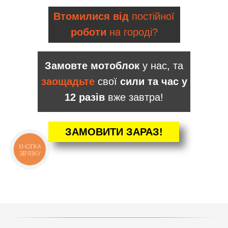
Втомилися від
постійної
роботи
на городі?
Замовте мотоблок
у нас, та
заощадьте
свої
сили та час у
12 разів
вже завтра!
ЗАМОВИТИ ЗАРАЗ!
КНОПКА
ЗВ'ЯЗКУ
КАТАЛОГ
Мотоблоки
Культиватори
Навісне
Двигуни