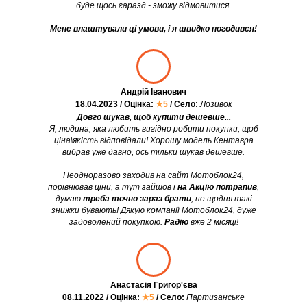
буде щось гаразд - зможу відмовитися.
Мене влаштували ці умови, і я швидко погодився!
Андрій Іванович
18.04.2023 / Оцінка:
★5
/ Село:
Лозивок
Довго шукав, щоб купити дешевше...
Я, людина, яка любить вигідно робити покупки, щоб
ціна\якість відповідали! Хорошу модель Кентавра
вибрав уже давно, ось тільки шукав дешевше.
Неодноразово заходив на сайт Мотоблок24,
порівнював ціни, а тут зайшов і
на Акцію потрапив
,
думаю
треба точно зараз брати
, не щодня такі
знижки бувають! Дякую компанії Мотоблок24, дуже
задоволений покупкою.
Радію
вже 2 місяці!
Анастасія Григор'єва
08.11.2022 / Оцінка:
★5
/ Село:
Партизанське