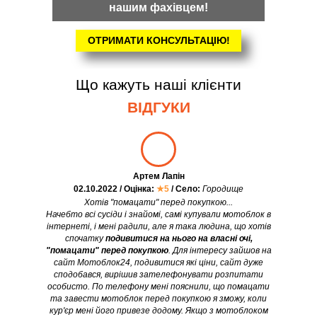
нашим фахівцем!
ОТРИМАТИ КОНСУЛЬТАЦІЮ!
Що кажуть наші клієнти
ВІДГУКИ
Артем Лапін
02.10.2022 / Оцінка:
★5
/ Село:
Городище
Хотів "помацати" перед покупкою...
Начебто всі сусіди і знайомі, самі купували мотоблок в
інтернеті, і мені радили, але я така людина, що хотів
спочатку
подивитися на нього на власні очі,
"помацати" перед покупкою
. Для інтересу зайшов на
сайт Мотоблок24, подивитися які ціни, сайт дуже
сподобався, вирішив зателефонувати розпитати
особисто. По телефону мені пояснили, що помацати
та завести мотоблок перед покупкою я зможу, коли
кур'єр мені його привезе додому. Якщо з мотоблоком