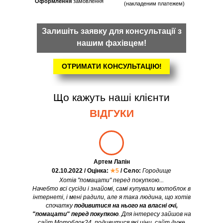
Оформлення
замовлення
(накладеним платежем)
Залишіть заявку для консультації з
нашим фахівцем!
ОТРИМАТИ КОНСУЛЬТАЦІЮ!
Що кажуть наші клієнти
ВІДГУКИ
Артем Лапін
02.10.2022 / Оцінка:
★5
/ Село:
Городище
Хотів "помацати" перед покупкою...
Начебто всі сусіди і знайомі, самі купували мотоблок в
інтернеті, і мені радили, але я така людина, що хотів
спочатку
подивитися на нього на власні очі,
"помацати" перед покупкою
. Для інтересу зайшов на
сайт Мотоблок24, подивитися які ціни, сайт дуже