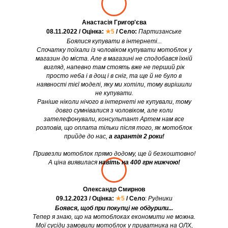
Анастасія Григор'єва
08.11.2022 / Оцінка:
★5
/ Село:
Партизанське
Боялися купувати в інтернеті...
Спочатку поїхали із чоловіком купувати мотоблок у
магазин до міста. Але в магазині не сподобався їхній
вигляд, напевно там стоять вже не перший рік
просто неба і в дощ і в сніг, та ще й не було в
наявності тієї моделі, яку ми хотіли, тому вирішили
не купувати.
Раніше ніколи нічого в інтернеті не купували, тому
довго сумнівалися з чоловіком, але коли
зателефонували, консультант Артем нам все
розповів, що оплата тільки після того, як мотоблок
прийде до нас,
а гарантія 2 роки!
Привезли мотоблок прямо додому, ще й безкоштовно!
А ціна виявилася
навіть на 400 грн нижчою!
Олександр Смирнов
09.12.2023 / Оцінка:
★5
/ Село
:
Рудники
Боявся, щоб при покупці не обдурили...
Тепер я знаю, що на мотоблоках економити не можна.
Мої сусіди замовили мотоблок у приватника на ОЛХ,