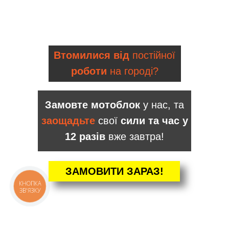
Втомилися від
постійної
роботи
на городі?
Замовте мотоблок
у нас, та
заощадьте
свої
сили та час у
12 разів
вже завтра!
ЗАМОВИТИ ЗАРАЗ!
КНОПКА
ЗВ'ЯЗКУ
КАТАЛОГ
Мотоблоки
Культиватори