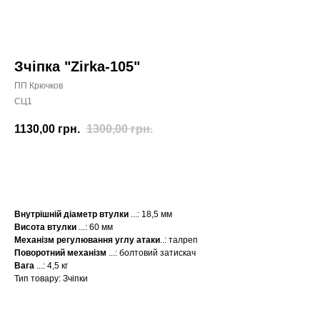
Зчіпка "Zirka-105"
ПП Крючков
СЦ1
1130,00
грн.
1300,00
грн.
КУПИТИ
Внутрішній діаметр втулки
...: 18,5 мм
Висота втулки
...: 60 мм
Механізм регулювання углу атаки
..: талреп
Поворотний механізм
...: болтовий затискач
Вага
...: 4,5 кг
Тип товару: Зчіпки