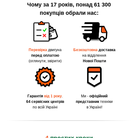
Чому за 17 років, понад 61 300
покупців обрали нас:
Перевірка
двигуна
Безкоштовна
доставка
перед оплатою
на відділення
(оглянути, звірити)
Нової Пошти
Гарантія
від 1 року
.
Ми -
офіційний
64 сервісних центрів
представник
техніки
по всій Україні
в Україні!
4
простих кроки