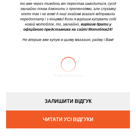
то вже через тиждень він перестав заводитися, сусід
звичайно почав дзвонити з претензіями, але слухавку
ніхто так і не взяв! А інші знайомі взагалі відправили
передоплату і з кінцями! Коли я вирішив купувати собі
новий мотоблок, то, звичайно,
вирішив брати у
офіційного представника на сайті Мотоблок24!
Не вперше вже купую в цьому магазині, раджу і Вам!
Анна Зеленська
08.11.2022 / Оцінка:
★5
/ Місто:
Дніпро
ЗАЛИШИТИ ВІДГУК
ЧИТАТИ УСІ ВІДГУКИ