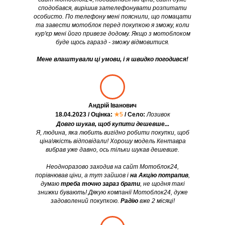
сподобався, вирішив зателефонувати розпитати
особисто. По телефону мені пояснили, що помацати
та завести мотоблок перед покупкою я зможу, коли
кур'єр мені його привезе додому. Якщо з мотоблоком
буде щось гаразд - зможу відмовитися.
Мене влаштували ці умови, і я швидко погодився!
Андрій Іванович
18.04.2023 / Оцінка:
★5
/ Село:
Лозивок
Довго шукав, щоб купити дешевше...
Я, людина, яка любить вигідно робити покупки, щоб
ціна\якість відповідали! Хорошу модель Кентавра
вибрав уже давно, ось тільки шукав дешевше.
Неодноразово заходив на сайт Мотоблок24,
порівнював ціни, а тут зайшов і
на Акцію потрапив
,
думаю
треба точно зараз брати
, не щодня такі
знижки бувають! Дякую компанії Мотоблок24, дуже
задоволений покупкою.
Радію
вже 2 місяці!