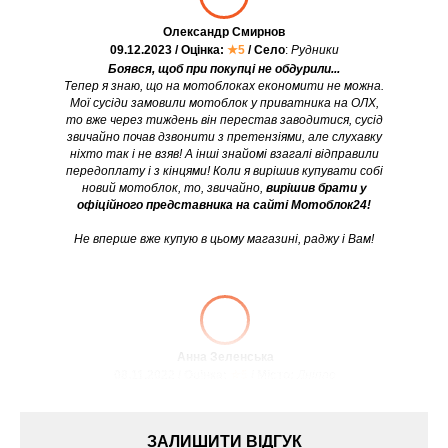
Олександр Смирнов
09.12.2023 / Оцінка:
★5
/ Село
:
Рудники
Боявся, щоб при покупці не обдурили...
Тепер я знаю, що на мотоблоках економити не можна.
Мої сусіди замовили мотоблок у приватника на ОЛХ,
то вже через тиждень він перестав заводитися, сусід
звичайно почав дзвонити з претензіями, але слухавку
ніхто так і не взяв! А інші знайомі взагалі відправили
передоплату і з кінцями! Коли я вирішив купувати собі
новий мотоблок, то, звичайно,
вирішив брати у
офіційного представника на сайті Мотоблок24!
Не вперше вже купую в цьому магазині, раджу і Вам!
Анна Зеленська
08.11.2022 / Оцінка:
★5
/ Місто:
Дніпро
ЗАЛИШИТИ ВІДГУК