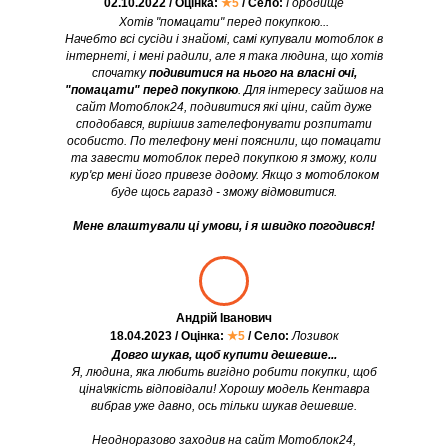
02.10.2022 / Оцінка:
★5
/ Село:
Городище
Хотів "помацати" перед покупкою...
Начебто всі сусіди і знайомі, самі купували мотоблок в
інтернеті, і мені радили, але я така людина, що хотів
спочатку
подивитися на нього на власні очі,
"помацати" перед покупкою
. Для інтересу зайшов на
сайт Мотоблок24, подивитися які ціни, сайт дуже
сподобався, вирішив зателефонувати розпитати
особисто. По телефону мені пояснили, що помацати
та завести мотоблок перед покупкою я зможу, коли
кур'єр мені його привезе додому. Якщо з мотоблоком
буде щось гаразд - зможу відмовитися.
Мене влаштували ці умови, і я швидко погодився!
Андрій Іванович
18.04.2023 / Оцінка:
★5
/ Село:
Лозивок
Довго шукав, щоб купити дешевше...
Я, людина, яка любить вигідно робити покупки, щоб
ціна\якість відповідали! Хорошу модель Кентавра
вибрав уже давно, ось тільки шукав дешевше.
Неодноразово заходив на сайт Мотоблок24,