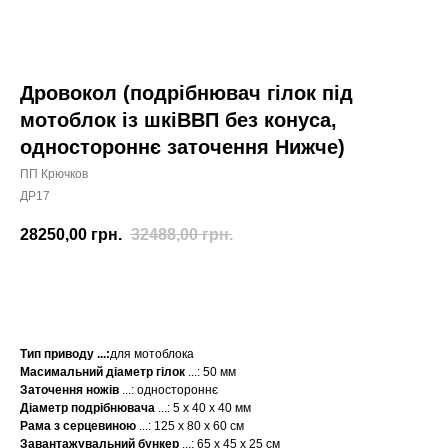
Дровокол (подрібнювач гілок під
мотоблок із шкіВВП без конуса,
одностороннє заточення Нижче)
ПП Крючков
ДР17
28250,00
грн.
32488,00
грн.
КУПИТИ
Тип приводу ...:
для мотоблока
Масимальний діаметр гілок
...:
50 мм
Заточення ножів
...: одностороннє
Діаметр подрібнювача
...: 5 x 40 x 40 мм
Рама з серцевиною
...: 125 x 80 x 60 см
Завантажувальний бункер
...: 65 x 45 x 25 см