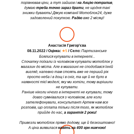
порівнював ціни, а тут зайшов і
на Акцію потрапив
,
думаю
треба точно зараз брати
, не щодня такі
знижки бувають! Дякую компанії Мотоблок24, дуже
задоволений покупкою.
Радію
вже 2 місяці!
Анастасія Григор'єва
08.11.2022 / Оцінка:
★5
/ Село:
Партизанське
Боялися купувати в інтернеті...
Спочатку поїхали із чоловіком купувати мотоблок у
магазин до міста. Але в магазині не сподобався їхній
вигляд, напевно там стоять вже не перший рік
просто неба і в дощ і в сніг, та ще й не було в
наявності тієї моделі, яку ми хотіли, тому вирішили
не купувати.
Раніше ніколи нічого в інтернеті не купували, тому
довго сумнівалися з чоловіком, але коли
зателефонували, консультант Артем нам все
розповів, що оплата тільки після того, як мотоблок
прийде до нас,
а гарантія 2 роки!
Привезли мотоблок прямо додому, ще й безкоштовно!
А ціна виявилася
навіть на 400 грн нижчою!