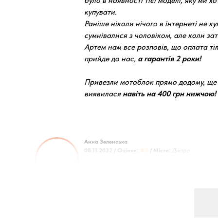
було в наявності тієї моделі, яку ми х
купувати.
Раніше ніколи нічого в інтернеті не ку
сумнівалися з чоловіком, але коли за
Артем нам все розповів, що оплата тіл
прийде до нас,
а гарантія 2 роки!
Привезли мотоблок прямо додому, ще 
виявилася
навіть на 400 грн нижчою!
Анна Зеленська
08.11.2022 / Оцінка:
★5
/ Місто:
Дніпро