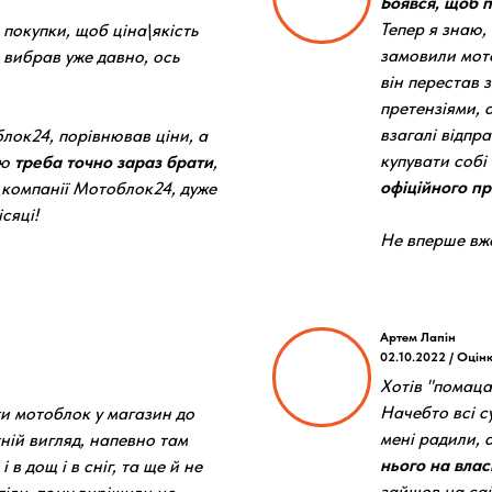
Боявся, щоб п
Тепер я знаю,
 покупки, щоб ціна\якість
замовили мото
 вибрав уже давно, ось
він перестав 
претензіями, а
взагалі відпр
лок24, порівнював ціни, а
купувати собі
аю
треба точно зараз брати
,
офіційного п
 компанії Мотоблок24, дуже
сяці!
Не вперше вже
Артем Лапін
02.10.2022 / Оцін
Хотів "помаца
Начебто всі су
ти мотоблок у магазин до
мені радили, 
хній вигляд, напевно там
нього на влас
 в дощ і в сніг, та ще й не
зайшов на сай