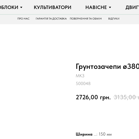
И
КУЛЬТИВАТОРИ
НАВІСНЕ
ДВИГУНИ
ПРО НАС
ГАРАНТІЯ ТА ДОСТАВКА
ПОВЕРНЕННЯ ТА ОБМІН
ВІДГУКИ
Грунтозачепи ø380
МКЗ
500048
2726,00
грн.
3135,00
КУПИТИ
Ширина
...: 150 мм