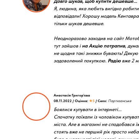
Довго шукав, щоб купити дешевше...
Я, людина, яка любить вигідно робити
відповідали! Хорошу модель Кентавра
тільки шукав дешевше.
Неодноразово заходив на сайт Мотоб
тут зайшов і
на Акцію потрапив
, дум
не щодня такі знижки бувають! Дякую
задоволений покупкою.
Радію
вже 2 мі
Анастасія Григор'єва
08.11.2022 / Оцінка:
★5
/ Село:
Партизанське
Боялися купувати в інтернеті...
Спочатку поїхали із чоловіком купува
міста. Але в магазині не сподобався ї
стоять вже не перший рік просто неба і