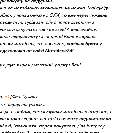
ри покупці не обдурили...
 що на мотоблоках економити не можна. Мої сусіди
блок у приватника на ОЛХ, то вже через тиждень
заводитися, сусід звичайно почав дзвонити з
ле слухавку ніхто так і не взяв! А інші знайомі
авили передоплату і з кінцями! Коли я вирішив
 новий мотоблок, то, звичайно,
вирішив брати у
редставника на сайті Мотоблок24!
 купую в цьому магазині, раджу і Вам!
ка:
★5
/ Село:
Городище
ти" перед покупкою...
сіди і знайомі, самі купували мотоблок в інтернеті, і
але я така людина, що хотів спочатку
подивитися на
ні очі, "помацати" перед покупкою
. Для інтересу
т Мотоблок24, подивитися які ціни, сайт дуже