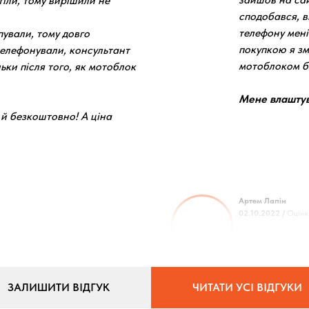
отіли, тому вирішили не
сподобався, 
телефону мені
пували, тому довго
покупкою я зм
телефонували, консультант
мотоблоком бу
ьки після того, як мотоблок
Мене влаштува
й безкоштовно! А ціна
Артем Лапін
02.10.2022 /
Оцінк
ЗАЛИШИТИ ВІДГУК
ЧИТАТИ УСІ ВІДГУКИ