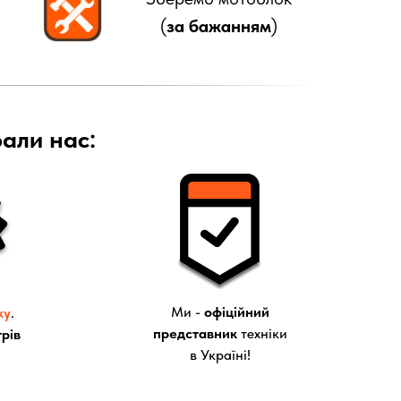
(
за бажанням
)
рали нас:
Ми -
офіційний
ку
.
представник
техніки
рів
в Україні!