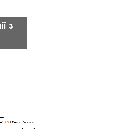
ї з
ов
ка:
★5
/ Село
:
Рудники