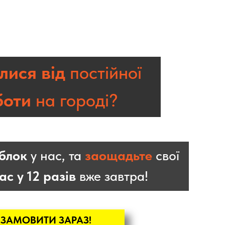
лися від
постійної
боти
на городі?
облок
у нас, та
заощадьте
свої
ас у 12 разів
вже завтра!
ЗАМОВИТИ ЗАРАЗ!