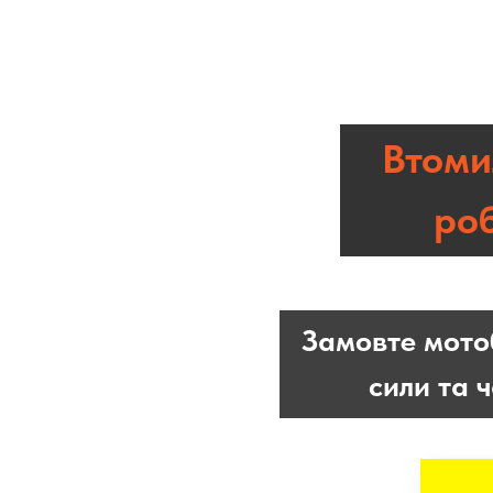
Втоми
ро
Замовте мот
сили та ч