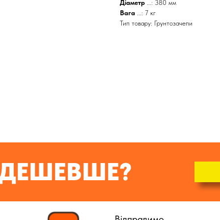
Діаметр
...: 380 мм
Вага
...: 7 кг
Тип товару: Грунтозачепи
ДЕШЕВШЕ?
Відправимо