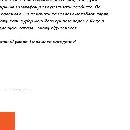
вирішив зателефонувати розпитати особисто. По
 пояснили, що помацати та завести мотоблок перед
ожу, коли кур'єр мені його привезе додому. Якщо з
де щось гаразд - зможу відмовитися.
ли ці умови, і я швидко погодився!
а:
★5
/ Місто
:
Рівне