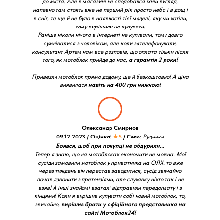
до міста. Але в магазині не сподобався їхній вигляд,
напевно там стоять вже не перший рік просто неба і в дощ і
в сніг, та ще й не було в наявності тієї моделі, яку ми хотіли,
тому вирішили не купувати.
Раніше ніколи нічого в інтернеті не купували, тому довго
сумнівалися з чоловіком, але коли зателефонували,
консультант Артем нам все розповів, що оплата тільки після
того, як мотоблок прийде до нас,
а гарантія 2 роки!
Привезли мотоблок прямо додому, ще й безкоштовно! А ціна
виявилася
навіть на 400 грн нижчою!
Олександр Смирнов
09.12.2023 / Оцінка:
★5
/ Село
:
Рудники
Боявся, щоб при покупці не обдурили...
Тепер я знаю, що на мотоблоках економити не можна. Мої
сусіди замовили мотоблок у приватника на ОЛХ, то вже
через тиждень він перестав заводитися, сусід звичайно
почав дзвонити з претензіями, але слухавку ніхто так і не
взяв! А інші знайомі взагалі відправили передоплату і з
кінцями! Коли я вирішив купувати собі новий мотоблок, то,
звичайно,
вирішив брати у офіційного представника на
сайті Мотоблок24!