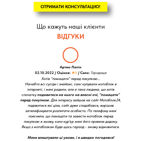
ОТРИМАТИ КОНСУЛЬТАЦІЮ!
Що кажуть наші клієнти
ВІДГУКИ
Артем Лапін
02.10.2022 / Оцінка:
★5
/ Село:
Городище
Хотів "помацати" перед покупкою...
Начебто всі сусіди і знайомі, самі купували мотоблок в
інтернеті, і мені радили, але я така людина, що хотів
спочатку
подивитися на нього на власні очі, "помацати"
перед покупкою
. Для інтересу зайшов на сайт Мотоблок24,
подивитися які ціни, сайт дуже сподобався, вирішив
зателефонувати розпитати особисто. По телефону мені
пояснили, що помацати та завести мотоблок перед
покупкою я зможу, коли кур'єр мені його привезе додому.
Якщо з мотоблоком буде щось гаразд - зможу відмовитися.
Мене влаштували ці умови, і я швидко погодився!