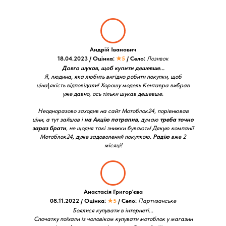
Андрій Іванович
18.04.2023 / Оцінка:
★5
/ Село:
Лозивок
Довго шукав, щоб купити дешевше...
Я, людина, яка любить вигідно робити покупки, щоб
ціна\якість відповідали! Хорошу модель Кентавра вибрав
уже давно, ось тільки шукав дешевше.
Неодноразово заходив на сайт Мотоблок24, порівнював
ціни, а тут зайшов і
на Акцію потрапив
, думаю
треба точно
зараз брати
, не щодня такі знижки бувають! Дякую компанії
Мотоблок24, дуже задоволений покупкою.
Радію
вже 2
місяці!
Анастасія Григор'єва
08.11.2022 / Оцінка:
★5
/ Село:
Партизанське
Боялися купувати в інтернеті...
Спочатку поїхали із чоловіком купувати мотоблок у магазин