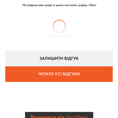
Не вперше вже купую в цьому магазині, раджу і Вам!
Анна Зеленська
08.11.2022 / Оцінка:
★5
/ Місто:
Дніпро
ЗАЛИШИТИ ВІДГУК
ЧИТАТИ УСІ ВІДГУКИ
Втомилися від
постійної