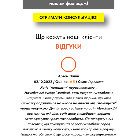
нашим фахівцем!
ОТРИМАТИ КОНСУЛЬТАЦІЮ!
Що кажуть наші клієнти
ВІДГУКИ
Артем Лапін
02.10.2022 / Оцінка:
★5
/ Село:
Городище
Хотів "помацати" перед покупкою...
Начебто всі сусіди і знайомі, самі купували мотоблок в
інтернеті, і мені радили, але я така людина, що хотів
спочатку
подивитися на нього на власні очі, "помацати"
перед покупкою
. Для інтересу зайшов на сайт Мотоблок24,
подивитися які ціни, сайт дуже сподобався, вирішив
зателефонувати розпитати особисто. По телефону мені
пояснили, що помацати та завести мотоблок перед
покупкою я зможу, коли кур'єр мені його привезе додому.
Якщо з мотоблоком буде щось гаразд - зможу відмовитися.