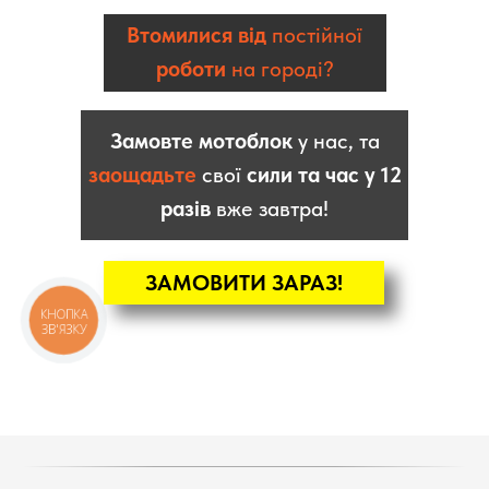
Втомилися від
постійної
роботи
на городі?
Замовте мотоблок
у нас, та
заощадьте
свої
сили та час у 12
разів
вже завтра!
ЗАМОВИТИ ЗАРАЗ!
КНОПКА
ЗВ'ЯЗКУ
КАТАЛОГ
Мотоблоки
Культиватори
Навісне
Двигуни