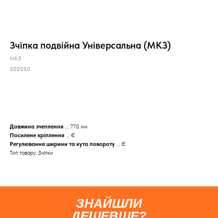
Зчіпка подвійна Універсальна (МКЗ)
МКЗ
500050
КУПИТИ
Довжина зчеплення
...: 770 мм
Посилене кріплення
...: Є
Регулювання ширини та кута повороту
...: Є
Тип товару: Зчіпки
ЗНАЙШЛИ
ДЕШЕВШЕ?