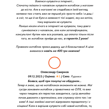
Боялися купувати в інтернеті...
Спочатку поїхали із чоловіком купувати мотоблок у магазин
до міста. Але в магазині не сподобався їхній вигляд,
напевно там стоять вже не перший рік просто неба і в дощ і
в сніг, та ще й не було в наявності тієї моделі, яку ми хотіли,
тому вирішили не купувати.
Раніше ніколи нічого в інтернеті не купували, тому довго
сумнівалися з чоловіком, але коли зателефонували,
консультант Артем нам все розповів, що оплата тільки після
того, як мотоблок прийде до нас,
а гарантія 2 роки!
Привезли мотоблок прямо додому, ще й безкоштовно! А ціна
виявилася
навіть на 400 грн нижчою!
Олександр Смирнов
09.12.2023 / Оцінка:
★5
/ Село
:
Рудники
Боявся, щоб при покупці не обдурили...
Тепер я знаю, що на мотоблоках економити не можна. Мої
сусіди замовили мотоблок у приватника на ОЛХ, то вже
через тиждень він перестав заводитися, сусід звичайно
почав дзвонити з претензіями, але слухавку ніхто так і не
взяв! А інші знайомі взагалі відправили передоплату і з
кінцями! Коли я вирішив купувати собі новий мотоблок, то,