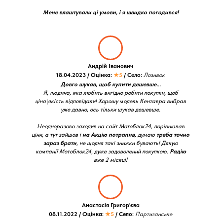
Мене влаштували ці умови, і я швидко погодився!
Андрій Іванович
18.04.2023 / Оцінка:
★5
/ Село:
Лозивок
Довго шукав, щоб купити дешевше...
Я, людина, яка любить вигідно робити покупки, щоб
ціна\якість відповідали! Хорошу модель Кентавра вибрав
уже давно, ось тільки шукав дешевше.
Неодноразово заходив на сайт Мотоблок24, порівнював
ціни, а тут зайшов і
на Акцію потрапив
, думаю
треба точно
зараз брати
, не щодня такі знижки бувають! Дякую
компанії Мотоблок24, дуже задоволений покупкою.
Радію
вже 2 місяці!
Анастасія Григор'єва
08.11.2022 / Оцінка:
★5
/ Село:
Партизанське