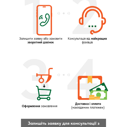
1
2
Залишити заявку або замовити
Консультація від
найкращих
зворотний дзвінок
фахівців
3
4
Доставка і оплата
Оформлення
замовлення
(накладеним платежем)
Залишіть заявку для консультації з