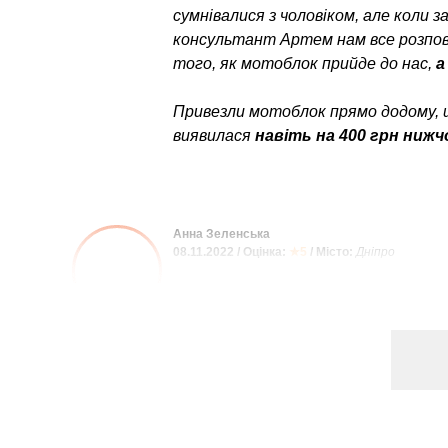
сумнівалися з чоловіком, але коли 
консультант Артем нам все розпові
того, як мотоблок прийде до нас,
а
Привезли мотоблок прямо додому, 
виявилася
навіть на 400 грн нижч
Анна Зеленська
08.11.2022 / Оцінка:
★5
/ Місто:
Дніпро