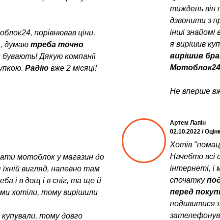
тиждень він 
дзвонити з пр
інші знайомі 
блок24, порівнював ціни,
я вирішив ку
в
, думаю
треба точно
вирішив бра
и бувають! Дякую компанії
Мотоблок24
упкою.
Радію
вже 2 місяці!
Не вперше вж
Артем Лапін
02.10.2022 / Оцін
Хотів "помац
Начебто всі с
увати мотоблок у магазин до
інтернеті, і 
 їхній вигляд, напевно там
спочатку
под
а і в дощ і в сніг, та ще й
перед поку
у ми хотіли, тому вирішили
подивитися я
зателефонув
е купували, тому довго