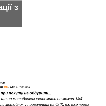
ції з
нов
ка:
★5
/ Село
:
Рудники
при покупці не обдурили...
, що на мотоблоках економити не можна. Мої
или мотоблок у приватника на ОЛХ, то вже через