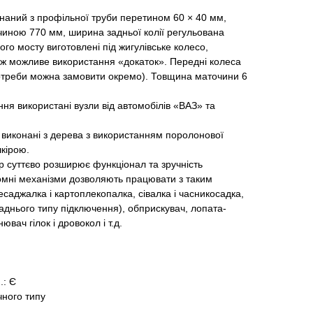
онаний з профільної труби перетином 60 × 40 мм,
очиною 770 мм, ширина задньої колії регульована
го мосту виготовлені під жигулівське колесо,
ож можливе використання «докаток». Передні колеса
потреби можна замовити окремо). Товщина маточини 6
ння використані вузли від автомобілів «ВАЗ» та
 виконані з дерева з використанням поролонової
кірою.
 суттєво розширює функціонал та зручність
омні механізми дозволяють працювати з таким
есаджалка і картоплекопалка, сівалка і часникосадка,
заднього типу підключення), обприскувач, лопата-
ювач гілок і дровокол і т.д.
..: Є
чного типу