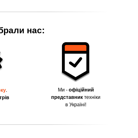
брали нас:
Ми -
офіційний
оку
.
представник
техніки
трів
в Україні!