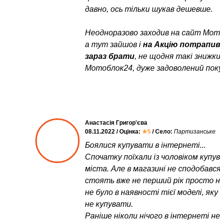
давно, ось тільки шукав дешевше.
Неодноразово заходив на сайт Мото
а тут зайшов і
на Акцію потрапи
зараз брати
, не щодня такі знижк
Мотоблок24, дуже задоволений пок
Анастасія Григор'єва
08.11.2022 / Оцінка:
★5
/ Село:
Партизанське
Боялися купувати в інтернеті...
Спочатку поїхали із чоловіком куп
міста. Але в магазині не сподобався
стоять вже не перший рік просто неб
не було в наявності тієї моделі, як
не купувати.
Раніше ніколи нічого в інтернеті н