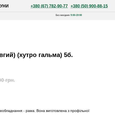
+380 (67) 782-90-77
+380 (50) 900-88-15
Без вихідних
9:00-19:00
вгий) (хутро гальма) 5б.
00
грн.
обладнання - рама. Вона виготовлена ​​з профільної