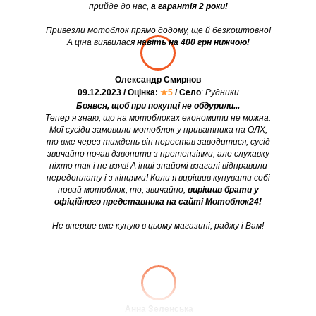
прийде до нас,
а гарантія 2 роки!
Привезли мотоблок прямо додому, ще й безкоштовно!
А ціна виявилася
навіть на 400 грн нижчою!
Олександр Смирнов
09.12.2023 / Оцінка:
★5
/ Село
:
Рудники
Боявся, щоб при покупці не обдурили...
Тепер я знаю, що на мотоблоках економити не можна.
Мої сусіди замовили мотоблок у приватника на ОЛХ,
то вже через тиждень він перестав заводитися, сусід
звичайно почав дзвонити з претензіями, але слухавку
ніхто так і не взяв! А інші знайомі взагалі відправили
передоплату і з кінцями! Коли я вирішив купувати собі
новий мотоблок, то, звичайно,
вирішив брати у
офіційного представника на сайті Мотоблок24!
Не вперше вже купую в цьому магазині, раджу і Вам!
Анна Зеленська