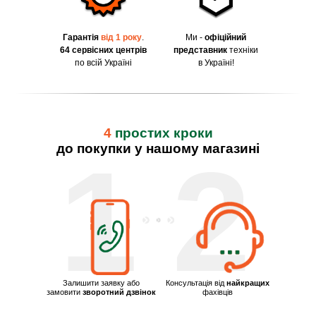
Гарантія
від 1 року
.
Ми -
офіційний
64 сервісних центрів
представник
техніки
по всій Україні
в Україні!
4
простих кроки
до покупки у нашому магазині
1
2
Залишити заявку або
Консультація від
найкращих
замовити
зворотний дзвінок
фахівців