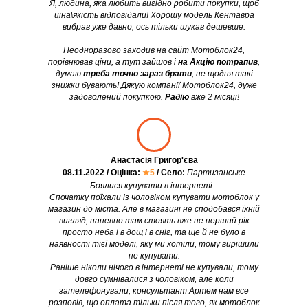
Я, людина, яка любить вигідно робити покупки, щоб
ціна\якість відповідали! Хорошу модель Кентавра
вибрав уже давно, ось тільки шукав дешевше.
Неодноразово заходив на сайт Мотоблок24,
порівнював ціни, а тут зайшов і
на Акцію потрапив
,
думаю
треба точно зараз брати
, не щодня такі
знижки бувають! Дякую компанії Мотоблок24, дуже
задоволений покупкою.
Радію
вже 2 місяці!
Анастасія Григор'єва
08.11.2022 / Оцінка:
★5
/ Село:
Партизанське
Боялися купувати в інтернеті...
Спочатку поїхали із чоловіком купувати мотоблок у
магазин до міста. Але в магазині не сподобався їхній
вигляд, напевно там стоять вже не перший рік
просто неба і в дощ і в сніг, та ще й не було в
наявності тієї моделі, яку ми хотіли, тому вирішили
не купувати.
Раніше ніколи нічого в інтернеті не купували, тому
довго сумнівалися з чоловіком, але коли
зателефонували, консультант Артем нам все
розповів, що оплата тільки після того, як мотоблок