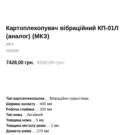
Картоплекопувач вібраційний КП-01Л
(аналог) (МКЗ)
МКЗ
500008
7428,00
грн.
8542,00
грн.
КУПИТИ
Тип картоплекопалки
...: Вібраційно-гуркотлива
Ширина захвату
...: 400 мм
Робоча глибина
...: 200 мм
Тип ножа
...: Активний
Товщина ножа
...: 5 мм
Товщина металу рами
...: 2 мм
Діаметр шківа
...: 270 мм