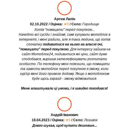
Артем Лапін
02.10.2022 / Оцінка:
★5
/ Село:
Городище
Хотів "помацати" перед покупкою...
Начебто всі сусіди і знайомі, самі купували мотоблок в
інтернеті, і мені радили, але я така людина, що хотів
спочатку
подивитися на нього на власні очі,
"помацати" перед покупкою
. Для інтересу зайшов на
сайт Мотоблок24, подивитися які ціни, сайт дуже
сподобався, вирішив зателефонувати розпитати
особисто. По телефону мені пояснили, що помацати
та завести мотоблок перед покупкою я зможу, коли
кур'єр мені його привезе додому. Якщо з мотоблоком
буде щось гаразд - зможу відмовитися.
Мене влаштували ці умови, і я швидко погодився!
Андрій Іванович
18.04.2023 / Оцінка:
★5
/ Село:
Лозивок
Довго шукав, щоб купити дешевше...