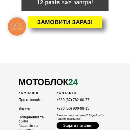
12 разів
вже завтра!
ЗАМОВИТИ ЗАРАЗ!
КНОПКА
ЗВ'ЯЗКУ
КАТАЛОГ
Мотоблоки
Культиватори
Навісне
Двигуни
МОТОБЛОК
24
КОМПАНІЯ
КОНТАКТИ
Про компанію
+380 (67) 782-90-77
Відгуки
+380 (50) 900-88-15
Залишились питання? Задайте їх
Повернення та
нашим фахівцям!
обмін
Задати питання
Гарантія та
доставка