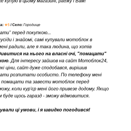
е купую в цьому магазині, раджу і Вам!
ка:
★5
/ Село:
Городище
ати" перед покупкою...
усіди і знайомі, самі купували мотоблок в
мені радили, але я така людина, що хотів
ивитися на нього на власні очі, "помацати"
пкою
. Для інтересу зайшов на сайт Мотоблок24,
кі ціни, сайт дуже сподобався, вирішив
ати розпитати особисто. По телефону мені
о помацати та завести мотоблок перед
можу, коли кур'єр мені його привезе додому. Якщо
 буде щось гаразд - зможу відмовитися.
вали ці умови, і я швидко погодився!