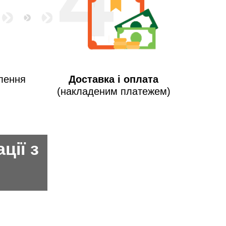
4
лення
Доставка і оплата
(накладеним платежем)
ції з