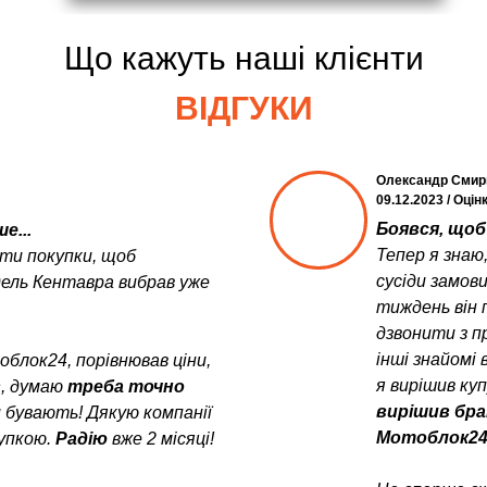
Що кажуть наші клієнти
ВІДГУКИ
Олександр Смир
09.12.2023 / Оцін
Боявся, щоб 
е...
Тепер я знаю
ити покупки, щоб
сусіди замов
дель Кентавра вибрав уже
тиждень він 
дзвонити з пр
інші знайомі 
блок24, порівнював ціни,
я вирішив ку
в
, думаю
треба точно
вирішив бра
и бувають! Дякую компанії
Мотоблок24
упкою.
Радію
вже 2 місяці!