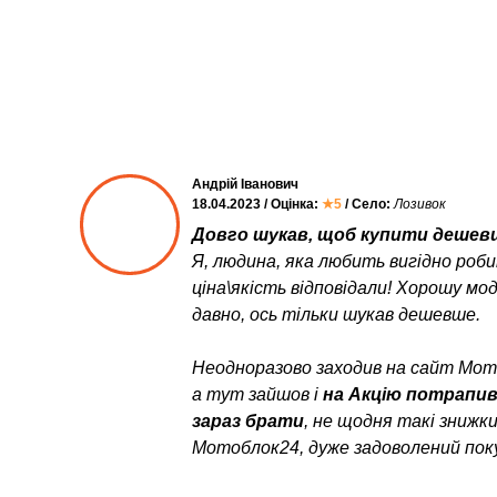
Андрій Іванович
18.04.2023 / Оцінка:
★5
/ Село:
Лозивок
Довго шукав, щоб купити дешевш
Я, людина, яка любить вигідно роб
ціна\якість відповідали! Хорошу мо
давно, ось тільки шукав дешевше.
Неодноразово заходив на сайт Мото
а тут зайшов і
на Акцію потрапи
зараз брати
, не щодня такі знижк
Мотоблок24, дуже задоволений пок