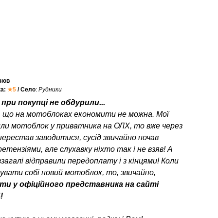
нов
ка:
★5
/ Село
:
Рудники
при покупці не обдурили...
, що на мотоблоках економити не можна. Мої
или мотоблок у приватника на ОЛХ, то вже через
перестав заводитися, сусід звичайно почав
етензіями, але слухавку ніхто так і не взяв! А
взагалі відправили передоплату і з кінцями! Коли
пувати собі новий мотоблок, то, звичайно,
ти у офіційного представника на сайті
!