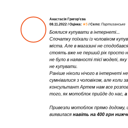
Анастасія Григор'єва
08.11.2022 / Оцінка:
★5
/ Село:
Партизанське
Боялися купувати в інтернеті...
Спочатку поїхали із чоловіком куп
міста. Але в магазині не сподобався
стоять вже не перший рік просто неб
не було в наявності тієї моделі, як
не купувати.
Раніше ніколи нічого в інтернеті н
сумнівалися з чоловіком, але коли 
консультант Артем нам все розпові
того, як мотоблок прийде до нас,
а
Привезли мотоблок прямо додому, 
виявилася
навіть на 400 грн нижч