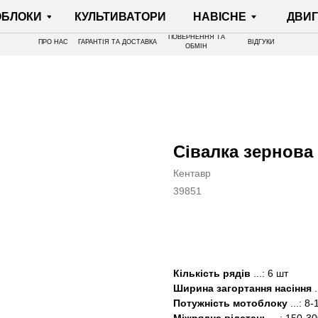
И
КУЛЬТИВАТОРИ
НАВІСНЕ
ДВИГУНИ
ПОВЕРНЕННЯ ТА
ПРО НАС
ГАРАНТІЯ ТА ДОСТАВКА
ВІДГУКИ
ОБМІН
Сівалка зернова
Кентавр
39851
КУПИТИ
Кількість рядів
...: 6 шт
Ширина загортання насіння
.
Потужність мотоблоку
...: 8-