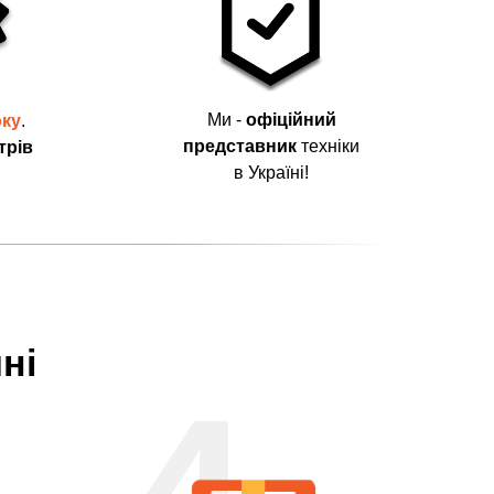
Ми -
офіційний
оку
.
представник
техніки
трів
в Україні!
ні