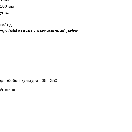
00 мм
0-100 мм
отушка
 км/год
ур (мінімальна - максимальна), кг/га
:
ернобобові культури - 35...350
га/година