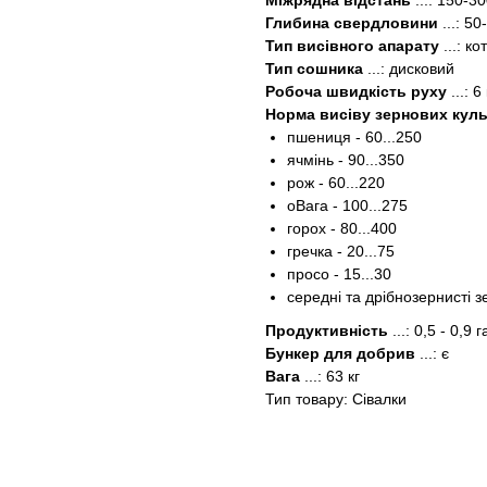
Міжрядна відстань
...: 150-3
Глибина свердловини
...: 5
Тип висівного апарату
...: к
Тип сошника
...: дисковий
Робоча швидкість руху
...: 6
Норма висіву зернових культ
пшениця - 60...250
ячмінь - 90...350
рож - 60...220
оВага - 100...275
горох - 80...400
гречка - 20...75
просо - 15...30
середні та дрібнозернисті з
Продуктивність
...: 0,5 - 0,9 
Бункер для добрив
...: є
Вага
...: 63 кг
Тип товару: Сівалки