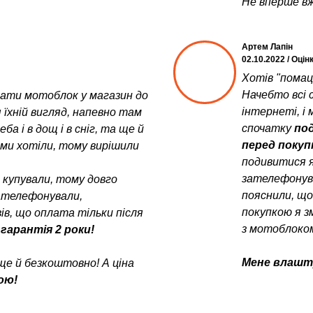
Не вперше вж
Артем Лапін
02.10.2022 / Оцін
Хотів "помац
Начебто всі с
увати мотоблок у магазин до
інтернеті, і 
 їхній вигляд, напевно там
спочатку
под
а і в дощ і в сніг, та ще й
перед поку
у ми хотіли, тому вирішили
подивитися я
зателефонув
е купували, тому довго
пояснили, щ
зателефонували,
покупкою я з
в, що оплата тільки після
з мотоблоком
 гарантія 2 роки!
Мене влашту
ще й безкоштовно! А ціна
ою!