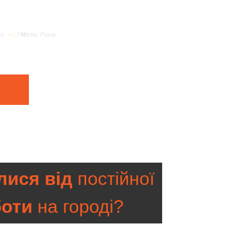
а:
★5
/ Місто
:
Рівне
ися від
постійної
боти
на городі?