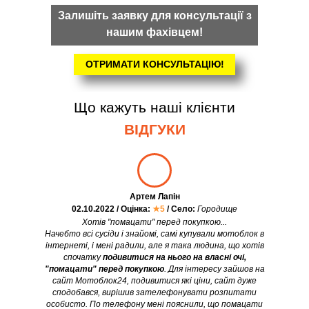
Залишіть заявку для консультації з
нашим фахівцем!
ОТРИМАТИ КОНСУЛЬТАЦІЮ!
Що кажуть наші клієнти
ВІДГУКИ
Артем Лапін
02.10.2022 / Оцінка:
★5
/ Село:
Городище
Хотів "помацати" перед покупкою...
Начебто всі сусіди і знайомі, самі купували мотоблок в
інтернеті, і мені радили, але я така людина, що хотів
спочатку
подивитися на нього на власні очі,
"помацати" перед покупкою
. Для інтересу зайшов на
сайт Мотоблок24, подивитися які ціни, сайт дуже
сподобався, вирішив зателефонувати розпитати
особисто. По телефону мені пояснили, що помацати