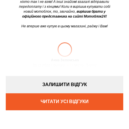
ніхто так і не взяв! А інші знайомі взагалі відправили
передоплату і з кінцями! Коли я вирішив купувати собі
новий мотоблок, то, звичайно,
вирішив брати у
офіційного представника на сайті Мотоблок24!
Не вперше вже купую в цьому магазині, раджу і Вам!
Анна Зеленська
08.11.2022 / Оцінка:
★5
/ Місто:
Дніпро
ЗАЛИШИТИ ВІДГУК
ЧИТАТИ УСІ ВІДГУКИ