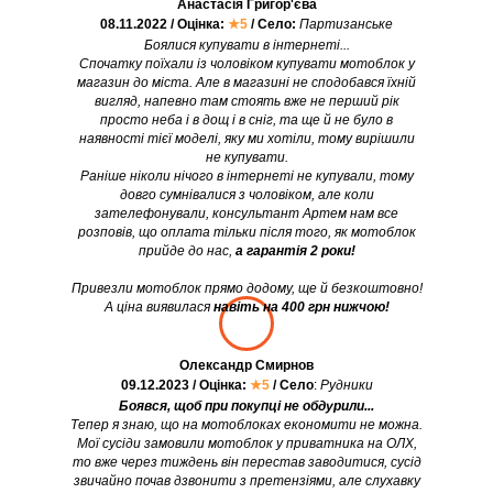
Анастасія Григор'єва
08.11.2022 / Оцінка:
★5
/ Село:
Партизанське
Боялися купувати в інтернеті...
Спочатку поїхали із чоловіком купувати мотоблок у
магазин до міста. Але в магазині не сподобався їхній
вигляд, напевно там стоять вже не перший рік
просто неба і в дощ і в сніг, та ще й не було в
наявності тієї моделі, яку ми хотіли, тому вирішили
не купувати.
Раніше ніколи нічого в інтернеті не купували, тому
довго сумнівалися з чоловіком, але коли
зателефонували, консультант Артем нам все
розповів, що оплата тільки після того, як мотоблок
прийде до нас,
а гарантія 2 роки!
Привезли мотоблок прямо додому, ще й безкоштовно!
А ціна виявилася
навіть на 400 грн нижчою!
Олександр Смирнов
09.12.2023 / Оцінка:
★5
/ Село
:
Рудники
Боявся, щоб при покупці не обдурили...
Тепер я знаю, що на мотоблоках економити не можна.
Мої сусіди замовили мотоблок у приватника на ОЛХ,
то вже через тиждень він перестав заводитися, сусід
звичайно почав дзвонити з претензіями, але слухавку