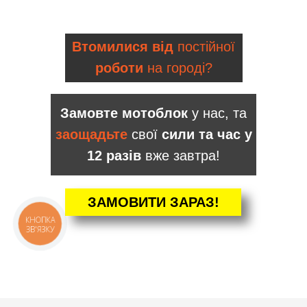
Втомилися від
постійної
роботи
на городі?
Замовте мотоблок
у нас, та
заощадьте
свої
сили та час у
12 разів
вже завтра!
ЗАМОВИТИ ЗАРАЗ!
КНОПКА
ЗВ'ЯЗКУ
КАТАЛОГ
Мотоблоки
Культиватори
Навісне
Двигуни