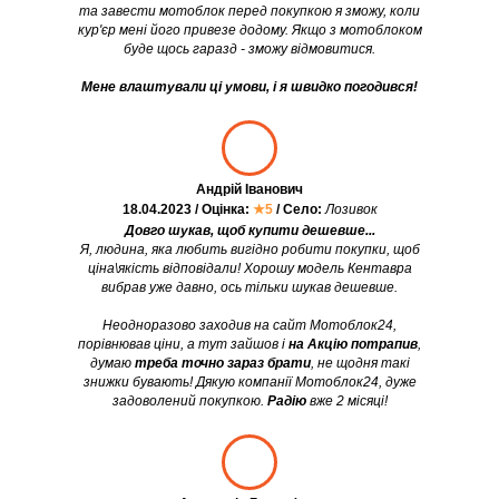
та завести мотоблок перед покупкою я зможу, коли
кур'єр мені його привезе додому. Якщо з мотоблоком
буде щось гаразд - зможу відмовитися.
Мене влаштували ці умови, і я швидко погодився!
Андрій Іванович
18.04.2023 / Оцінка:
★5
/ Село:
Лозивок
Довго шукав, щоб купити дешевше...
Я, людина, яка любить вигідно робити покупки, щоб
ціна\якість відповідали! Хорошу модель Кентавра
вибрав уже давно, ось тільки шукав дешевше.
Неодноразово заходив на сайт Мотоблок24,
порівнював ціни, а тут зайшов і
на Акцію потрапив
,
думаю
треба точно зараз брати
, не щодня такі
знижки бувають! Дякую компанії Мотоблок24, дуже
задоволений покупкою.
Радію
вже 2 місяці!