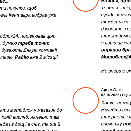
Боявся, щоб 
е...
Тепер я знаю
ити покупки, щоб
сусіди замов
дель Кентавра вибрав уже
тиждень він 
дзвонити з пр
інші знайомі 
блок24, порівнював ціни,
я вирішив ку
в
, думаю
треба точно
вирішив бра
и бувають! Дякую компанії
Мотоблок24
упкою.
Радію
вже 2 місяці!
Не вперше вж
Артем Лапін
02.10.2022 / Оцін
Хотів "помац
Начебто всі с
увати мотоблок у магазин до
інтернеті, і 
 їхній вигляд, напевно там
спочатку
под
а і в дощ і в сніг, та ще й
перед поку