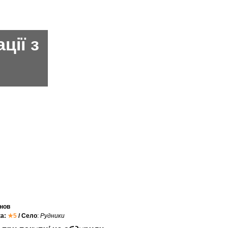
ції з
нов
ка:
★5
/ Село
:
Рудники