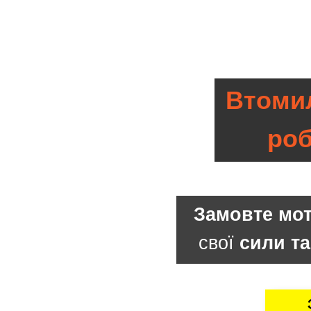
Втомил
ро
Замовте мо
свої
сили та