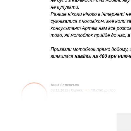
не було в наявності тієї моделі, як
не купувати.
Раніше ніколи нічого в інтернеті н
сумнівалися з чоловіком, але коли 
консультант Артем нам все розпові
того, як мотоблок прийде до нас,
а
Привезли мотоблок прямо додому, 
виявилася
навіть на 400 грн нижч
Анна Зеленська
08.11.2022 / Оцінка:
★5
/ Місто:
Дніпро