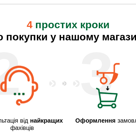
4
простих кроки
о покупки у нашому магази
2
3
ьтація від
найкращих
Оформлення
замов
фахівців