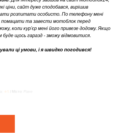
кі ціни, сайт дуже сподобався, вирішив
ати розпитати особисто. По телефону мені
о помацати та завести мотоблок перед
можу, коли кур'єр мені його привезе додому. Якщо
 буде щось гаразд - зможу відмовитися.
вали ці умови, і я швидко погодився!
а:
★5
/ Місто
:
Рівне