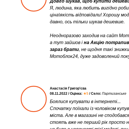
Довго шукав, щоб купити дешевш
Я, людина, яка любить вигідно роб
ціна\якість відповідали! Хорошу мо
давно, ось тільки шукав дешевше.
Неодноразово заходив на сайт Мото
а тут зайшов і
на Акцію потрапи
зараз брати
, не щодня такі знижк
Мотоблок24, дуже задоволений пок
Анастасія Григор'єва
08.11.2022 / Оцінка:
★5
/ Село:
Партизанське
Боялися купувати в інтернеті...
Спочатку поїхали із чоловіком куп
міста. Але в магазині не сподобався
стоять вже не перший рік просто неб