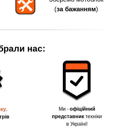
(
за бажанням
)
брали нас:
Ми -
офіційний
оку
.
представник
техніки
трів
в Україні!