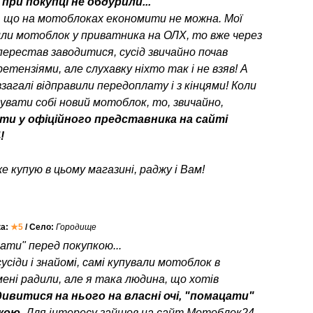
при покупці не обдурили...
, що на мотоблоках економити не можна. Мої
или мотоблок у приватника на ОЛХ, то вже через
перестав заводитися, сусід звичайно почав
етензіями, але слухавку ніхто так і не взяв! А
взагалі відправили передоплату і з кінцями! Коли
пувати собі новий мотоблок, то, звичайно,
ти у офіційного представника на сайті
!
е купую в цьому магазині, раджу і Вам!
ка:
★5
/ Село:
Городище
ати" перед покупкою...
усіди і знайомі, самі купували мотоблок в
мені радили, але я така людина, що хотів
ивитися на нього на власні очі, "помацати"
пкою
. Для інтересу зайшов на сайт Мотоблок24,