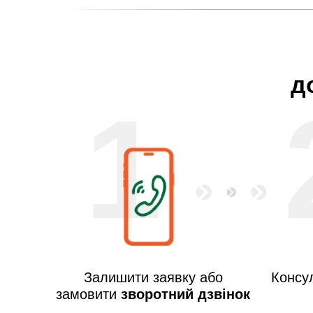
д
1
Залишити заявку або
Консул
замовити
зворотний дзвінок