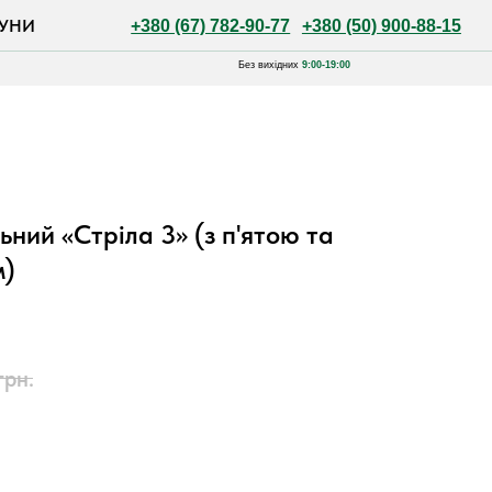
+380 (67) 782-90-77
+380 (50) 900-88-15
Без вихідних
9:00-19:00
ний «Стріла 3» (з п'ятою та
м)
грн.