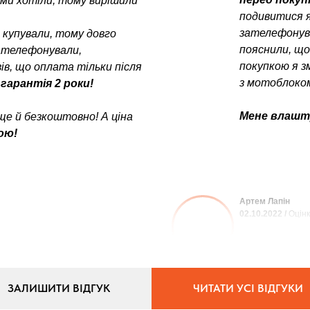
у ми хотіли, тому вирішили
подивитися я
зателефонув
е купували, тому довго
пояснили, щ
зателефонували,
покупкою я з
в, що оплата тільки після
з мотоблоком
 гарантія 2 роки!
Мене влашту
ще й безкоштовно! А ціна
ою!
Артем Лапін
02.10.2022 /
Оцінк
ЗАЛИШИТИ ВІДГУК
ЧИТАТИ УСІ ВІДГУКИ