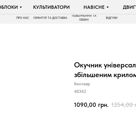
И
КУЛЬТИВАТОРИ
НАВІСНЕ
ДВИГУНИ
ПОВЕРНЕННЯ ТА
ПРО НАС
ГАРАНТІЯ ТА ДОСТАВКА
ВІДГУКИ
ОБМІН
Окучник універсаль
збільшеним крило
Кентавр
48342
1090,00
грн.
1254,00
КУПИТИ