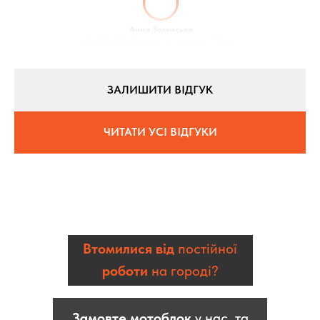
Анна Зеленська
08.11.2022 / Оцінка:
★5
/ Місто:
Дніпро
ЗАЛИШИТИ ВІДГУК
ЧИТАТИ УСІ ВІДГУКИ
Втомилися від
постійної
роботи
на городі?
Замовте мотоблок
у нас, та