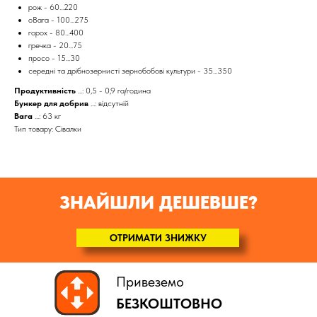
рож - 60...220
оВага - 100...275
горох - 80...400
гречка - 20...75
просо - 15...30
середні та дрібнозернисті зернобобові культури - 35...350
Продуктивність
...: 0,5 - 0,9 га/година
Бункер для добрив
...: відсутній
Вага
...: 63 кг
Тип товару: Сівалки
ЗНАЙШЛИ ДЕШЕВШЕ?
ОТРИМАТИ ЗНИЖКУ
Привеземо
БЕЗКОШТОВНО