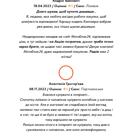
Андрій Іванович
18.04.2023 / Оцінка:
★5
/ Село:
Лозивок
Довго шукав, щоб купити дешевше...
Я, людина, яка любить вигідно робити покупки, щоб
ціна\якість відповідали! Хорошу модель Кентавра вибрав
уже давно, ось тільки шукав дешевше.
Неодноразово заходив на сайт Мотоблок24, порівнював
ціни, а тут зайшов і
на Акцію потрапив
, думаю
треба точно
зараз брати
, не щодня такі знижки бувають! Дякую компанії
Мотоблок24, дуже задоволений покупкою.
Радію
вже 2
місяці!
Анастасія Григор'єва
08.11.2022 / Оцінка:
★5
/ Село:
Партизанське
Боялися купувати в інтернеті...
Спочатку поїхали із чоловіком купувати мотоблок у магазин
до міста. Але в магазині не сподобався їхній вигляд,
напевно там стоять вже не перший рік просто неба і в дощ і
в сніг, та ще й не було в наявності тієї моделі, яку ми хотіли,
тому вирішили не купувати.
Раніше ніколи нічого в інтернеті не купували, тому довго
сумнівалися з чоловіком, але коли зателефонували,