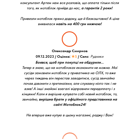
консультант Артем нам все розповів, що оплата тільки після
того, як мотоблок прийде до нас,
а гарантія 2 роки!
Привезли мотоблок прямо додому, ще й безкоштовно! А ціна
виявилася
навіть на 400 грн нижчою!
Олександр Смирнов
09.12.2023 / Оцінка:
★5
/ Село
:
Рудники
Боявся, щоб при покупці не обдурили...
Тепер я знаю, що на мотоблоках економити не можна. Мої
сусіди замовили мотоблок у приватника на ОЛХ, то вже
через тиждень він перестав заводитися, сусід звичайно
почав дзвонити з претензіями, але слухавку ніхто так і не
взяв! А інші знайомі взагалі відправили передоплату і з
кінцями! Коли я вирішив купувати собі новий мотоблок, то,
звичайно,
вирішив брати у офіційного представника на
сайті Мотоблок24!
Не вперше вже купую в цьому магазині, раджу і Вам!