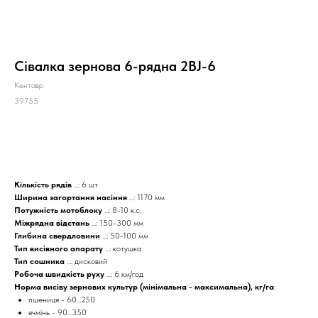
Сівалка зернова 6-рядна 2BJ-6
Кентавр
39755
КУПИТИ
Кількість рядів
...: 6 шт
Ширина загортання насіння
...: 1170 мм
Потужність мотоблоку
...: 8-10 к.с.
Міжрядна відстань
...: 150-300 мм
Глибина свердловини
...: 50-100 мм
Тип висівного апарату
...: котушка
Тип сошника
...: дисковий
Робоча швидкість руху
...: 6 км/год
Норма висіву зернових культур (мінімальна - максимальна), кг/га
:
пшениця - 60...250
ячмінь - 90...350