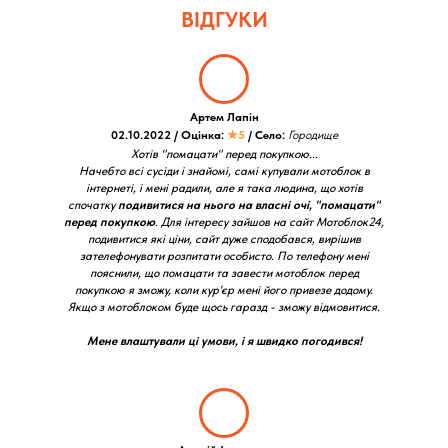
ВІДГУКИ
Артем Лапін
02.10.2022 / Оцінка:
★5
/ Село:
Городище
Хотів "помацати" перед покупкою...
Начебто всі сусіди і знайомі, самі купували мотоблок в
інтернеті, і мені радили, але я така людина, що хотів
спочатку
подивитися на нього на власні очі, "помацати"
перед покупкою
. Для інтересу зайшов на сайт Мотоблок24,
подивитися які ціни, сайт дуже сподобався, вирішив
зателефонувати розпитати особисто. По телефону мені
пояснили, що помацати та завести мотоблок перед
покупкою я зможу, коли кур'єр мені його привезе додому.
Якщо з мотоблоком буде щось гаразд - зможу відмовитися.
Мене влаштували ці умови, і я швидко погодився!