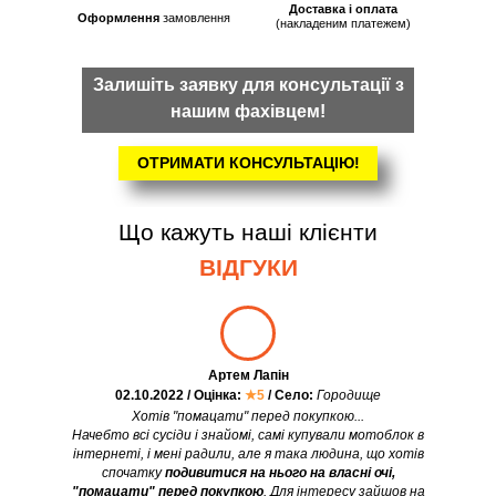
Доставка і оплата
Оформлення
замовлення
(накладеним платежем)
Залишіть заявку для консультації з
нашим фахівцем!
ОТРИМАТИ КОНСУЛЬТАЦІЮ!
Що кажуть наші клієнти
ВІДГУКИ
Артем Лапін
02.10.2022 / Оцінка:
★5
/ Село:
Городище
Хотів "помацати" перед покупкою...
Начебто всі сусіди і знайомі, самі купували мотоблок в
інтернеті, і мені радили, але я така людина, що хотів
спочатку
подивитися на нього на власні очі,
"помацати" перед покупкою
. Для інтересу зайшов на