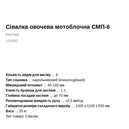
Сівалка овочева мотоблочна СМП-6
Кентавр
124093
КУПИТИ
Кількість рядів для висіву
...: 6
Тип сошника
...: нарольниковий (клиноподібний)
Міжрядовий інтервал
...: 40-160 мм
Ємність бункера для насіння
...: 1 л
Глибина посадки насіння
...: до 70 мм
Рекомендована швидкість руху
...: ≤5,5 км/год
Габаритні розміри складеного виробу
...: 1000 x 1100 x 630 мм
Вага
...: 35 кг
Тип товару: Сівалки