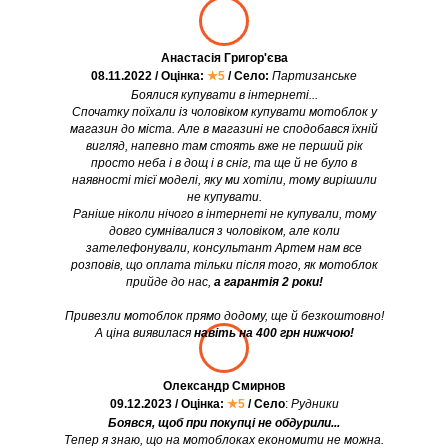
Анастасія Григор'єва
08.11.2022 / Оцінка:
★5
/ Село:
Партизанське
Боялися купувати в інтернеті...
Спочатку поїхали із чоловіком купувати мотоблок у
магазин до міста. Але в магазині не сподобався їхній
вигляд, напевно там стоять вже не перший рік
просто неба і в дощ і в сніг, та ще й не було в
наявності тієї моделі, яку ми хотіли, тому вирішили
не купувати.
Раніше ніколи нічого в інтернеті не купували, тому
довго сумнівалися з чоловіком, але коли
зателефонували, консультант Артем нам все
розповів, що оплата тільки після того, як мотоблок
прийде до нас,
а гарантія 2 роки!
Привезли мотоблок прямо додому, ще й безкоштовно!
А ціна виявилася
навіть на 400 грн нижчою!
Олександр Смирнов
09.12.2023 / Оцінка:
★5
/ Село
:
Рудники
Боявся, щоб при покупці не обдурили...
Тепер я знаю, що на мотоблоках економити не можна.