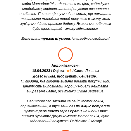
сайт Мотоблок24, подивитися які ціни, сайт дуже
сподобався, вирішив зателефонувати розпитати
особисто. По телефону мені пояснили, що помацати
та завести мотоблок перед покупкою я зможу, коли
кур'єр мені його привезе додому. Якщо з мотоблоком
буде щось гаразд - зможу відмовитися.
Мене влаштували ці умови, і я швидко погодився!
Андрій Іванович
18.04.2023 / Оцінка:
★5
/ Село:
Лозивок
Довго шукав, щоб купити дешевше...
Я, людина, яка любить вигідно робити покупки, щоб
ціна\якість відповідали! Хорошу модель Кентавра
вибрав уже давно, ось тільки шукав дешевше.
Неодноразово заходив на сайт Мотоблок24,
порівнював ціни, а тут зайшов і
на Акцію потрапив
,
думаю
треба точно зараз брати
, не щодня такі
знижки бувають! Дякую компанії Мотоблок24, дуже
задоволений покупкою.
Радію
вже 2 місяці!