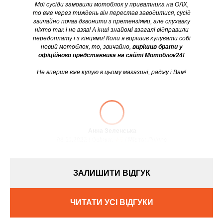
Мої сусіди замовили мотоблок у приватника на ОЛХ,
то вже через тиждень він перестав заводитися, сусід
звичайно почав дзвонити з претензіями, але слухавку
ніхто так і не взяв! А інші знайомі взагалі відправили
передоплату і з кінцями! Коли я вирішив купувати собі
новий мотоблок, то, звичайно,
вирішив брати у
офіційного представника на сайті Мотоблок24!
Не вперше вже купую в цьому магазині, раджу і Вам!
Анна Зеленська
08.11.2022 / Оцінка:
★5
/ Місто:
Дніпро
ЗАЛИШИТИ ВІДГУК
ЧИТАТИ УСІ ВІДГУКИ