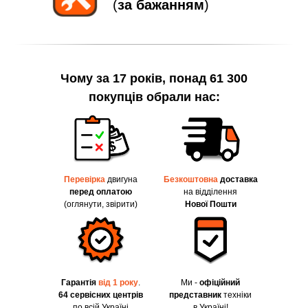
(
за бажанням
)
Чому за 17 років, понад 61 300
покупців обрали нас:
Перевірка
двигуна
Безкоштовна
доставка
перед оплатою
на відділення
(оглянути, звірити)
Нової Пошти
Гарантія
від 1 року
.
Ми -
офіційний
64 сервісних центрів
представник
техніки
по всій Україні
в Україні!