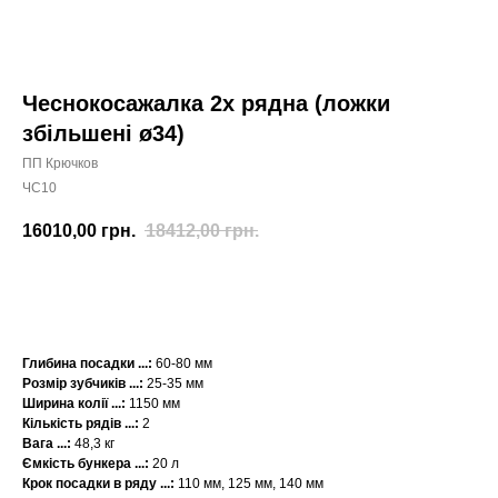
Чеснокосажалка 2х рядна (ложки
збільшені ø34)
ПП Крючков
ЧС10
16010,00
грн.
18412,00
грн.
КУПИТИ
Глибина посадки ...:
60-80 мм
Розмір зубчиків ...:
25-35 мм
Ширина колії
...:
1150 мм
Кількість рядів
...:
2
Вага
...:
48,3 кг
Ємкість бункера
...:
20 л
Крок посадки в ряду ...:
110 мм, 125 мм, 140 мм