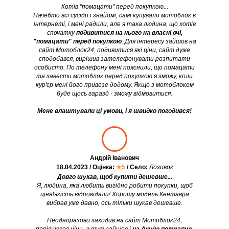
Хотів "помацати" перед покупкою...
Начебто всі сусіди і знайомі, самі купували мотоблок в
інтернеті, і мені радили, але я така людина, що хотів
спочатку
подивитися на нього на власні очі,
"помацати" перед покупкою
. Для інтересу зайшов на
сайт Мотоблок24, подивитися які ціни, сайт дуже
сподобався, вирішив зателефонувати розпитати
особисто. По телефону мені пояснили, що помацати
та завести мотоблок перед покупкою я зможу, коли
кур'єр мені його привезе додому. Якщо з мотоблоком
буде щось гаразд - зможу відмовитися.
Мене влаштували ці умови, і я швидко погодився!
Андрій Іванович
18.04.2023 / Оцінка:
★5
/ Село:
Лозивок
Довго шукав, щоб купити дешевше...
Я, людина, яка любить вигідно робити покупки, щоб
ціна\якість відповідали! Хорошу модель Кентавра
вибрав уже давно, ось тільки шукав дешевше.
Неодноразово заходив на сайт Мотоблок24,