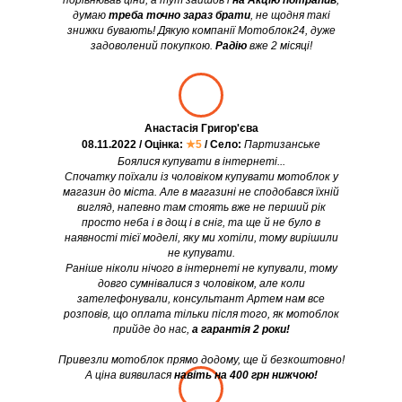
порівнював ціни, а тут зайшов і
на Акцію потрапив
,
думаю
треба точно зараз брати
, не щодня такі
знижки бувають! Дякую компанії Мотоблок24, дуже
задоволений покупкою.
Радію
вже 2 місяці!
Анастасія Григор'єва
08.11.2022 / Оцінка:
★5
/ Село:
Партизанське
Боялися купувати в інтернеті...
Спочатку поїхали із чоловіком купувати мотоблок у
магазин до міста. Але в магазині не сподобався їхній
вигляд, напевно там стоять вже не перший рік
просто неба і в дощ і в сніг, та ще й не було в
наявності тієї моделі, яку ми хотіли, тому вирішили
не купувати.
Раніше ніколи нічого в інтернеті не купували, тому
довго сумнівалися з чоловіком, але коли
зателефонували, консультант Артем нам все
розповів, що оплата тільки після того, як мотоблок
прийде до нас,
а гарантія 2 роки!
Привезли мотоблок прямо додому, ще й безкоштовно!
А ціна виявилася
навіть на 400 грн нижчою!