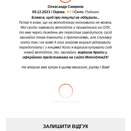
Олександр Смирнов
09.12.2023 / Оцінка:
★5
/ Село
:
Рудники
Боявся, щоб при покупці не обдурили...
Тепер я знаю, що на мотоблоках економити не можна.
Мої сусіди замовили мотоблок у приватника на ОЛХ,
то вже через тиждень він перестав заводитися, сусід
звичайно почав дзвонити з претензіями, але слухавку
ніхто так і не взяв! А інші знайомі взагалі відправили
передоплату і з кінцями! Коли я вирішив купувати собі
новий мотоблок, то, звичайно,
вирішив брати у
офіційного представника на сайті Мотоблок24!
Не вперше вже купую в цьому магазині, раджу і Вам!
Анна Зеленська
08.11.2022 / Оцінка:
★5
/ Місто:
Дніпро
ЗАЛИШИТИ ВІДГУК