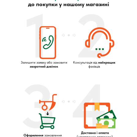
1
2
до покупки у нашому магазині
Залишити заявку або замовити
Консультація від
найкращих
зворотний дзвінок
фахівців
3
4
Доставка і оплата
Оформлення
замовлення
(накладеним платежем)