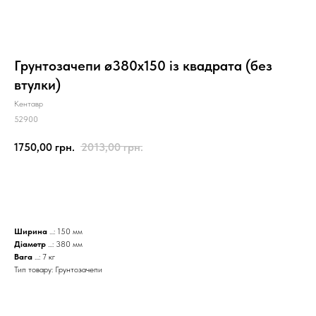
Грунтозачепи ø380х150 із квадрата (без
втулки)
Кентавр
52900
1750,00
грн.
2013,00
грн.
КУПИТИ
Ширина
...: 150 мм
Діаметр
...: 380 мм
Вага
...: 7 кг
Тип товару: Грунтозачепи