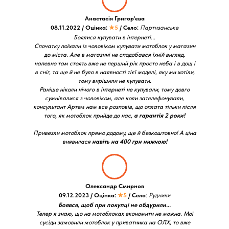
Анастасія Григор'єва
08.11.2022 / Оцінка:
★5
/ Село:
Партизанське
Боялися купувати в інтернеті...
Спочатку поїхали із чоловіком купувати мотоблок у магазин
до міста. Але в магазині не сподобався їхній вигляд,
напевно там стоять вже не перший рік просто неба і в дощ і
в сніг, та ще й не було в наявності тієї моделі, яку ми хотіли,
тому вирішили не купувати.
Раніше ніколи нічого в інтернеті не купували, тому довго
сумнівалися з чоловіком, але коли зателефонували,
консультант Артем нам все розповів, що оплата тільки після
того, як мотоблок прийде до нас,
а гарантія 2 роки!
Привезли мотоблок прямо додому, ще й безкоштовно! А ціна
виявилася
навіть на 400 грн нижчою!
Олександр Смирнов
09.12.2023 / Оцінка:
★5
/ Село
:
Рудники
Боявся, щоб при покупці не обдурили...
Тепер я знаю, що на мотоблоках економити не можна. Мої
сусіди замовили мотоблок у приватника на ОЛХ, то вже