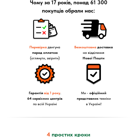
Чому за 17 років, понад 61 300
покупців обрали нас:
Перевірка
двигуна
Безкоштовна
доставка
перед оплатою
на відділення
(оглянути, звірити)
Нової Пошти
Гарантія
від 1 року
.
Ми -
офіційний
64 сервісних центрів
представник
техніки
по всій Україні
в Україні!
4
простих кроки