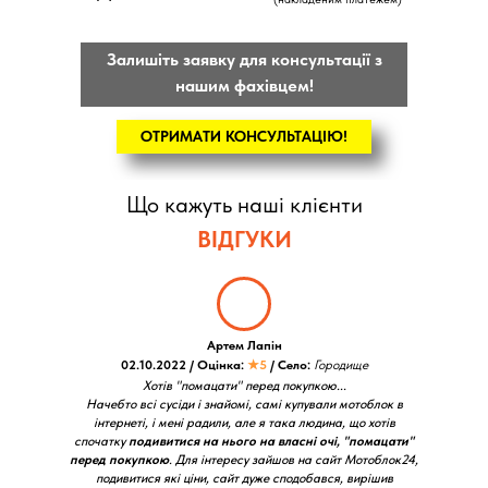
Залишіть заявку для консультації з
нашим фахівцем!
ОТРИМАТИ КОНСУЛЬТАЦІЮ!
Що кажуть наші клієнти
ВІДГУКИ
Артем Лапін
02.10.2022 / Оцінка:
★5
/ Село:
Городище
Хотів "помацати" перед покупкою...
Начебто всі сусіди і знайомі, самі купували мотоблок в
інтернеті, і мені радили, але я така людина, що хотів
спочатку
подивитися на нього на власні очі, "помацати"
перед покупкою
. Для інтересу зайшов на сайт Мотоблок24,
подивитися які ціни, сайт дуже сподобався, вирішив