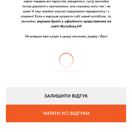
через тиждень він перестав заводитися, сусід звичайно
почав дзвонити з претензіями, але слухавку ніхто так і не
взяв! А інші знайомі взагалі відправили передоплату і з
кінцями! Коли я вирішив купувати собі новий мотоблок, то,
звичайно,
вирішив брати у офіційного представника на
сайті Мотоблок24!
Не вперше вже купую в цьому магазині, раджу і Вам!
Анна Зеленська
08.11.2022 / Оцінка:
★5
/ Місто:
Дніпро
ЗАЛИШИТИ ВІДГУК
ЧИТАТИ УСІ ВІДГУКИ