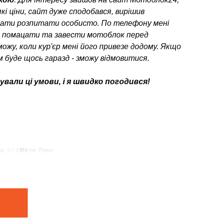
кі ціни, сайт дуже сподобався, вирішив
ати розпитати особисто. По телефону мені
о помацати та завести мотоблок перед
можу, коли кур'єр мені його привезе додому. Якщо
 буде щось гаразд - зможу відмовитися.
вали ці умови, і я швидко погодився!
а:
★5
/ Місто
:
Рівне