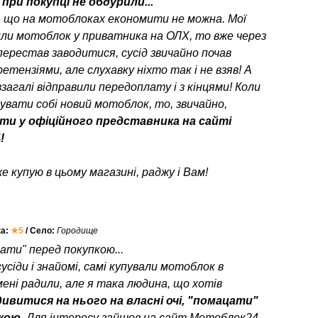
при покупці не обдурили...
, що на мотоблоках економити не можна. Мої
или мотоблок у приватника на ОЛХ, то вже через
перестав заводитися, сусід звичайно почав
етензіями, але слухавку ніхто так і не взяв! А
взагалі відправили передоплату і з кінцями! Коли
пувати собі новий мотоблок, то, звичайно,
ти у офіційного представника на сайті
!
е купую в цьому магазині, раджу і Вам!
ка:
★5
/ Село:
Городище
ати" перед покупкою...
усіди і знайомі, самі купували мотоблок в
мені радили, але я така людина, що хотів
ивитися на нього на власні очі, "помацати"
пкою
. Для інтересу зайшов на сайт Мотоблок24,