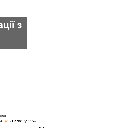
ції з
нов
ка:
★5
/ Село
:
Рудники