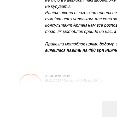
не було в наявності тієї моделі, як
не купувати.
Раніше ніколи нічого в інтернеті н
сумнівалися з чоловіком, але коли 
консультант Артем нам все розпові
того, як мотоблок прийде до нас,
а
Привезли мотоблок прямо додому, 
виявилася
навіть на 400 грн нижч
Анна Зеленська
08.11.2022 / Оцінка:
★5
/ Місто:
Дніпро