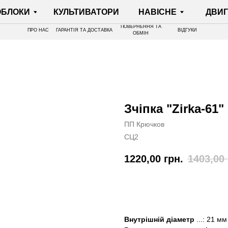
И
КУЛЬТИВАТОРИ
НАВІСНЕ
ДВИГУНИ
ПОВЕРНЕННЯ ТА
ПРО НАС
ГАРАНТІЯ ТА ДОСТАВКА
ВІДГУКИ
ОБМІН
Зчіпка "Zirka-61"
ПП Крючков
СЦ2
1220,00
грн.
1403,00
КУПИТИ
Внутрішній діаметр
...: 21 мм