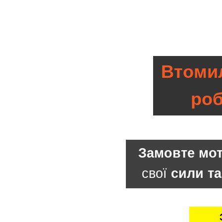
Втомил
ро
Замовте мо
свої
сили та