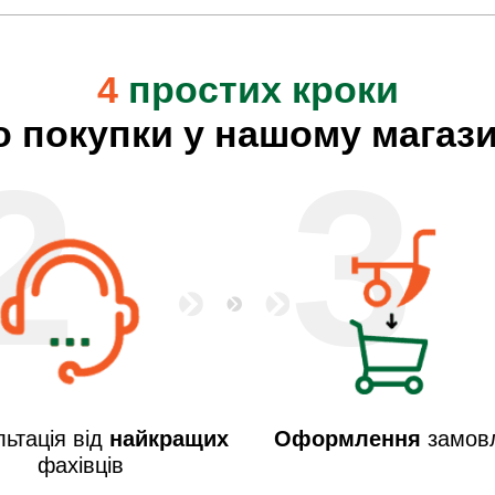
4
простих кроки
о покупки у нашому магази
2
3
ьтація від
найкращих
Оформлення
замов
фахівців