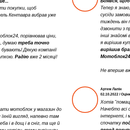
Боявся, щоб 
е...
Тепер я знаю
ити покупки, щоб
сусіди замов
дель Кентавра вибрав уже
тиждень він 
дзвонити з пр
інші знайомі 
блок24, порівнював ціни,
я вирішив ку
в
, думаю
треба точно
вирішив бра
и бувають! Дякую компанії
Мотоблок24
упкою.
Радію
вже 2 місяці!
Не вперше вж
Артем Лапін
02.10.2022 / Оцін
Хотів "помац
Начебто всі с
увати мотоблок у магазин до
інтернеті, і 
 їхній вигляд, напевно там
спочатку
под
а і в дощ і в сніг, та ще й
перед поку