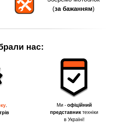
(
за бажанням
)
брали нас:
Ми -
офіційний
оку
.
представник
техніки
трів
в Україні!