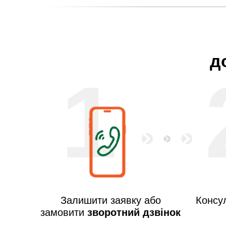
д
1
Залишити заявку або
Консул
замовити
зворотний дзвінок