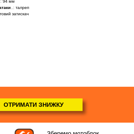
..: 94 мм
атаки
..: талреп
лтовий затискач
ОТРИМАТИ ЗНИЖКУ
Зберемо мотоблок