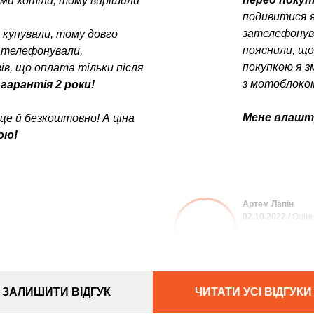
у ми хотіли, тому вирішили
подивитися я
зателефонув
е купували, тому довго
пояснили, щ
зателефонували,
покупкою я з
в, що оплата тільки після
з мотоблоком
 гарантія 2 роки!
Мене влашту
ще й безкоштовно! А ціна
ою!
Артем Лапін
02.10.2022 /
Оцінк
ЗАЛИШИТИ ВІДГУК
ЧИТАТИ УСІ ВІДГУКИ