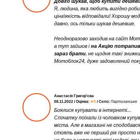
Довго шукав, щоб купити дешевш
Я, людина, яка любить вигідно роб
ціна\якість відповідали! Хорошу мо
давно, ось тільки шукав дешевше.
Неодноразово заходив на сайт Мото
а тут зайшов і
на Акцію потрапи
зараз брати
, не щодня такі знижк
Мотоблок24, дуже задоволений пок
Анастасія Григор'єва
08.11.2022 / Оцінка:
★5
/ Село:
Партизанське
Боялися купувати в інтернеті...
Спочатку поїхали із чоловіком куп
міста. Але в магазині не сподобався
стоять вже не перший рік просто неб