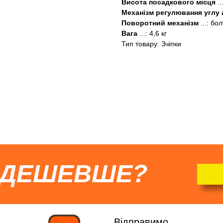
Висота посадкового місця
.
Механізм регулювання углу 
Поворотний механізм
...: бо
Вага
...: 4,6 кг
Тип товару: Зчіпки
 ДЕШЕВШЕ?
Відправимо