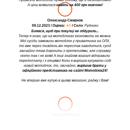
Привезли мотоблок прямо додому, ще й безкоштовно!
А ціна виявилася
навіть на 400 грн нижчою!
Олександр Смирнов
09.12.2023 / Оцінка:
★5
/ Село
:
Рудники
Боявся, щоб при покупці не обдурили...
Тепер я знаю, що на мотоблоках економити не можна.
Мої сусіди замовили мотоблок у приватника на ОЛХ,
то вже через тиждень він перестав заводитися, сусід
звичайно почав дзвонити з претензіями, але слухавку
ніхто так і не взяв! А інші знайомі взагалі відправили
передоплату і з кінцями! Коли я вирішив купувати собі
новий мотоблок, то, звичайно,
вирішив брати у
офіційного представника на сайті Мотоблок24!
Не вперше вже купую в цьому магазині, раджу і Вам!
Анна Зеленська
08.11.2022 / Оцінка:
★5
/ Місто:
Дніпро