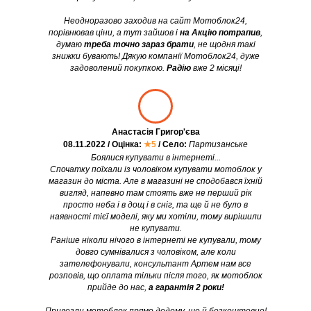
Неодноразово заходив на сайт Мотоблок24,
порівнював ціни, а тут зайшов і
на Акцію потрапив
,
думаю
треба точно зараз брати
, не щодня такі
знижки бувають! Дякую компанії Мотоблок24, дуже
задоволений покупкою.
Радію
вже 2 місяці!
Анастасія Григор'єва
08.11.2022 / Оцінка:
★5
/ Село:
Партизанське
Боялися купувати в інтернеті...
Спочатку поїхали із чоловіком купувати мотоблок у
магазин до міста. Але в магазині не сподобався їхній
вигляд, напевно там стоять вже не перший рік
просто неба і в дощ і в сніг, та ще й не було в
наявності тієї моделі, яку ми хотіли, тому вирішили
не купувати.
Раніше ніколи нічого в інтернеті не купували, тому
довго сумнівалися з чоловіком, але коли
зателефонували, консультант Артем нам все
розповів, що оплата тільки після того, як мотоблок
прийде до нас,
а гарантія 2 роки!