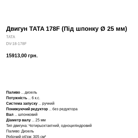
Двигун TATA 178F (Під шпонку Ø 25 мм)
ТАТА
DV-18-178F
15913,00
грн.
КУПИТИ
Паливо
... дизель
Потужність
... 6 к.с.
Система запуску
... ручний
Понижуючий редуктор
... без редуктора
Вал
... шпонковий
Діаметр валу
... 25 мм
Тип двигуна: Чотирьохтактний, одноциліндровий
Паливо: Дизель
Робочий об'єм: 305 см³