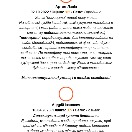
Артем Лапін
02.10.2022 / Оцінка:
★5
/ Село:
Городище
Хотів "помацати" перед покупкою...
Начебто всі сусіди і знайомі, самі купували мотоблок в
інтернеті, і мені радили, але я така людина, що хотів
спочатку
подивитися на нього на власні очі,
"помацати" перед покупкою
. Для інтересу зайшов на
сайт Мотоблок24, подивитися які ціни, сайт дуже
сподобався, вирішив зателефонувати розпитати
особисто. По телефону мені пояснили, що помацати
та завести мотоблок перед покупкою я зможу, коли
кур'єр мені його привезе додому. Якщо з мотоблоком
буде щось гаразд - зможу відмовитися.
Мене влаштували ці умови, і я швидко погодився!
Андрій Іванович
18.04.2023 / Оцінка:
★5
/ Село:
Лозивок
Довго шукав, щоб купити дешевше...
Я, людина, яка любить вигідно робити покупки, щоб
ціна\якість відповідали! Хорошу модель Кентавра
вибрав уже давно, ось тільки шукав дешевше.