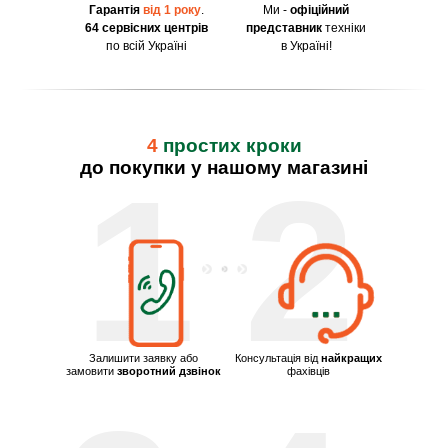
Гарантія
від 1 року
.
Ми -
офіційний
64 сервісних центрів
представник
техніки
по всій Україні
в Україні!
4
простих кроки
до покупки у нашому магазині
1
2
Залишити заявку або
Консультація від
найкращих
замовити
зворотний дзвінок
фахівців