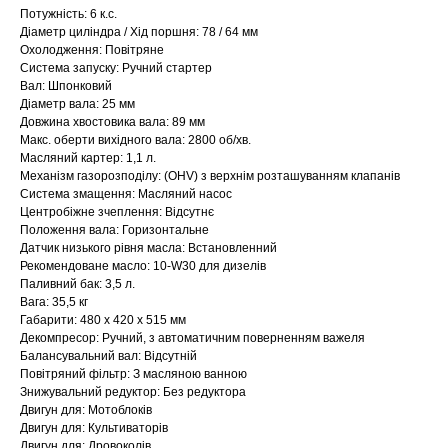
Потужність: 6 к.с.
Діаметр циліндра / Хід поршня: 78 / 64 мм
Охолодження: Повітряне
Система запуску: Ручний стартер
Вал: Шпонковий
Діаметр вала: 25 мм
Довжина хвостовика вала: 89 мм
Макс. оберти вихідного вала: 2800 об/хв.
Масляний картер: 1,1 л.
Механізм газорозподілу: (OHV) з верхнім розташуванням клапанів
Система змащення: Масляний насос
Центробіжне зчеплення: Відсутнє
Положення вала: Горизонтальне
Датчик низького рівня масла: Встановленний
Рекомендоване масло: 10-W30 для дизелів
Паливний бак: 3,5 л.
Вага: 35,5 кг
Габарити: 480 х 420 х 515 мм
Декомпресор: Ручний, з автоматичним поверненням важеля
Балансувальний вал: Відсутній
Повітряний фільтр: З масляною ванною
Знижувальний редуктор: Без редуктора
Двигун для: Мотоблоків
Двигун для: Культиваторів
Двигун для: Дровоколів