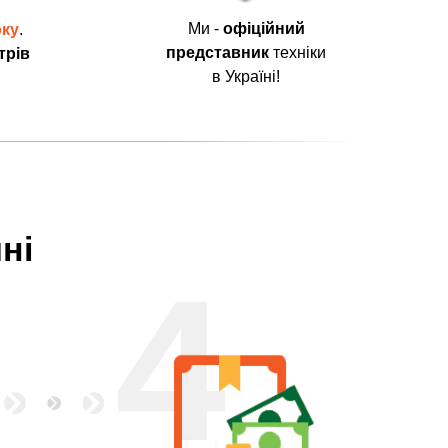
Ми -
офіційний
оку
.
представник
техніки
трів
в Україні!
ні
4