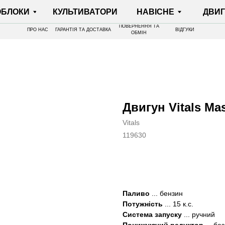
И
КУЛЬТИВАТОРИ
НАВІСНЕ
ДВИГУНИ
ПОВЕРНЕННЯ ТА
ПРО НАС
ГАРАНТІЯ ТА ДОСТАВКА
ВІДГУКИ
ОБМІН
Двигун Vitals Ma
Vitals
119630
КУПИТИ
Паливо
... бензин
Потужність
... 15 к.с.
Система запуску
... ручний