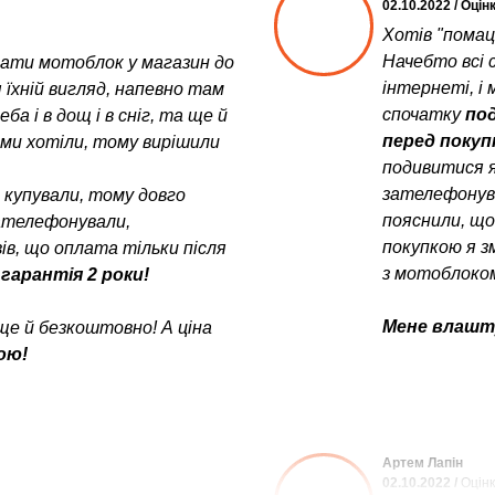
02.10.2022 / Оцін
Хотів "помац
Начебто всі с
увати мотоблок у магазин до
інтернеті, і 
 їхній вигляд, напевно там
спочатку
под
а і в дощ і в сніг, та ще й
перед поку
у ми хотіли, тому вирішили
подивитися я
зателефонув
е купували, тому довго
пояснили, щ
зателефонували,
покупкою я з
в, що оплата тільки після
з мотоблоком
 гарантія 2 роки!
Мене влашту
ще й безкоштовно! А ціна
ою!
Артем Лапін
02.10.2022 /
Оцінк