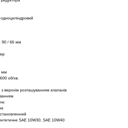
з редуктора
, одноциліндровий
 90 / 66 мм
тер
2 мм
600 об/хв.
) з верхнім розташуванням клапанів
уванням
тнє
не
 Встановленний
интетичне SAE 10W30, SAE 10W40