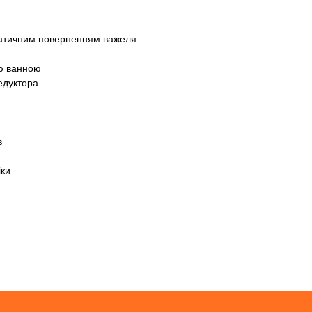
матичним поверненням важеля
ою ванною
едуктора
в
іки