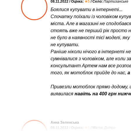
08.11.2022 / Оцінка:
★5
/ Село:
Партизанське
Боялися купувати в інтернеті...
Спочатку поїхали із чоловіком куп
міста. Але в магазині не сподобався
стоять вже не перший рік просто неб
не було в наявності тієї моделі, як
не купувати.
Раніше ніколи нічого в інтернеті н
сумнівалися з чоловіком, але коли 
консультант Артем нам все розпові
того, як мотоблок прийде до нас,
а
Привезли мотоблок прямо додому, 
виявилася
навіть на 400 грн нижч
Анна Зеленська
08.11.2022 / Оцінка:
★5
/ Місто:
Дніпро