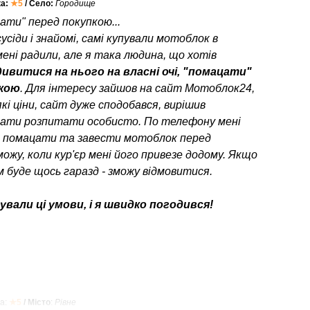
ка:
★5
/ Село:
Городище
ати" перед покупкою...
усіди і знайомі, самі купували мотоблок в
мені радили, але я така людина, що хотів
ивитися на нього на власні очі, "помацати"
пкою
. Для інтересу зайшов на сайт Мотоблок24,
кі ціни, сайт дуже сподобався, вирішив
ати розпитати особисто. По телефону мені
о помацати та завести мотоблок перед
можу, коли кур'єр мені його привезе додому. Якщо
 буде щось гаразд - зможу відмовитися.
вали ці умови, і я швидко погодився!
а:
★5
/ Місто
:
Рівне