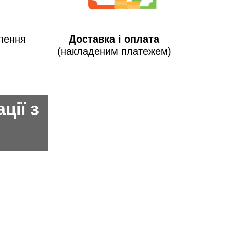
лення
Доставка і оплата
(накладеним платежем)
ції з