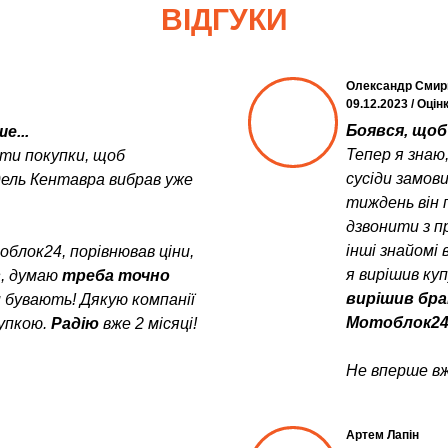
ВІДГУКИ
Олександр Смир
09.12.2023 / Оцін
Боявся, щоб 
е...
Тепер я знаю
ити покупки, щоб
сусіди замов
дель Кентавра вибрав уже
тиждень він 
дзвонити з пр
інші знайомі 
блок24, порівнював ціни,
я вирішив ку
в
, думаю
треба точно
вирішив бра
и бувають! Дякую компанії
Мотоблок24
упкою.
Радію
вже 2 місяці!
Не вперше вж
Артем Лапін