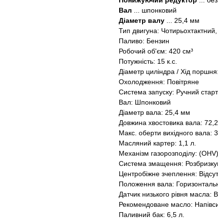
Понижуючий редуктор
... бе
Вал
... шпонковий
Діаметр валу
... 25,4 мм
Тип двигуна: Чотирьохтактний
Паливо: Бензин
Робочий об'єм: 420 см³
Потужність: 15 к.с.
Діаметр циліндра / Хід поршня:
Охолодження: Повітряне
Система запуску: Ручний стар
Вал: Шпонковий
Діаметр вала: 25,4 мм
Довжина хвостовика вала: 72,
Макс. оберти вихідного вала: 3
Масляний картер: 1,1 л.
Механізм газорозподілу: (OHV
Система змащення: Розбризк
Центробіжне зчеплення: Відсу
Положення вала: Горизонталь
Датчик низького рівня масла:
Рекомендоване масло: Напівс
Паливний бак: 6,5 л.