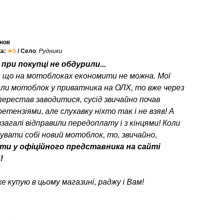
нов
ка:
★5
/ Село
:
Рудники
при покупці не обдурили...
, що на мотоблоках економити не можна. Мої
или мотоблок у приватника на ОЛХ, то вже через
перестав заводитися, сусід звичайно почав
етензіями, але слухавку ніхто так і не взяв! А
взагалі відправили передоплату і з кінцями! Коли
пувати собі новий мотоблок, то, звичайно,
ти у офіційного представника на сайті
!
е купую в цьому магазині, раджу і Вам!