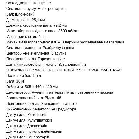
Охолодження: Повітряне
Система запуску: Електростартер
Вал: Шпонковий
Діаметр вала: 25,4 мм
Довжина хвостовика вала: 72,2 мм
Макс. оберти вихідного вала: 3600 об/хв.
Масляний картер: 1,1 л.
Механізм газорозподілу: (OHV) з верхнім розташуванням клапанів
Система змащення: Розбризкуванням
Центробіжне зчеплення: Відсутнє
Положення вала: Горизонтальне
Датчик низького рівня масла: Встановленний
Рекомендоване масло: Напівсинтетичне SAE 10W30, SAE 10W40
Паливний бак: 6,5 л.
Вага: 30 кг
Габарити: 505 x 460 x 480 мм
Декомпресор: Ручний, з автоматичним поверненням важеля
Балансувальний вал: Відсутній
Повітряний фільтр: З масляною ванною
Знижувальний редуктор: Без редуктора
Двигун для: Мотоблоків
Двигун для: Культиваторів
Двигун для: Дровоколів
Двигун для: Гілкоподрібнювачів
Двигун для: Генераторів