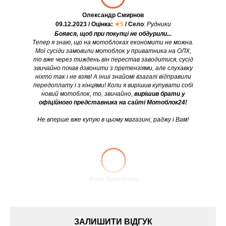
Олександр Смирнов
09.12.2023 / Оцінка:
★5
/ Село
:
Рудники
Боявся, щоб при покупці не обдурили...
Тепер я знаю, що на мотоблоках економити не можна.
Мої сусіди замовили мотоблок у приватника на ОЛХ,
то вже через тиждень він перестав заводитися, сусід
звичайно почав дзвонити з претензіями, але слухавку
ніхто так і не взяв! А інші знайомі взагалі відправили
передоплату і з кінцями! Коли я вирішив купувати собі
новий мотоблок, то, звичайно,
вирішив брати у
офіційного представника на сайті Мотоблок24!
Не вперше вже купую в цьому магазині, раджу і Вам!
Анна Зеленська
08.11.2022 / Оцінка:
★5
/ Місто:
Дніпро
ЗАЛИШИТИ ВІДГУК