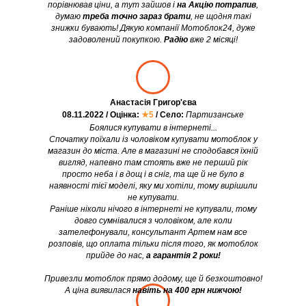
порівнював ціни, а тут зайшов і
на Акцію потрапив
,
думаю
треба точно зараз брати
, не щодня такі
знижки бувають! Дякую компанії Мотоблок24, дуже
задоволений покупкою.
Радію
вже 2 місяці!
Анастасія Григор'єва
08.11.2022 / Оцінка:
★5
/ Село:
Партизанське
Боялися купувати в інтернеті...
Спочатку поїхали із чоловіком купувати мотоблок у
магазин до міста. Але в магазині не сподобався їхній
вигляд, напевно там стоять вже не перший рік
просто неба і в дощ і в сніг, та ще й не було в
наявності тієї моделі, яку ми хотіли, тому вирішили
не купувати.
Раніше ніколи нічого в інтернеті не купували, тому
довго сумнівалися з чоловіком, але коли
зателефонували, консультант Артем нам все
розповів, що оплата тільки після того, як мотоблок
прийде до нас,
а гарантія 2 роки!
Привезли мотоблок прямо додому, ще й безкоштовно!
А ціна виявилася
навіть на 400 грн нижчою!