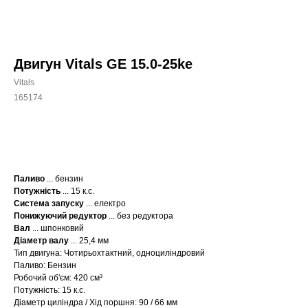
Двигун Vitals GE 15.0-25ke
Vitals
165174
КУПИТИ
Паливо
... бензин
Потужність
... 15 к.с.
Система запуску
... електро
Понижуючий редуктор
... без редуктора
Вал
... шпонковий
Діаметр валу
... 25,4 мм
Тип двигуна: Чотирьохтактний, одноциліндровий
Паливо: Бензин
Робочий об'єм: 420 см³
Потужність: 15 к.с.
Діаметр циліндра / Хід поршня: 90 / 66 мм