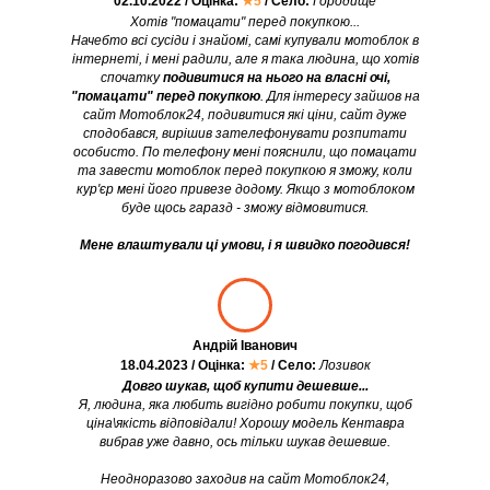
02.10.2022 / Оцінка:
★5
/ Село:
Городище
Хотів "помацати" перед покупкою...
Начебто всі сусіди і знайомі, самі купували мотоблок в
інтернеті, і мені радили, але я така людина, що хотів
спочатку
подивитися на нього на власні очі,
"помацати" перед покупкою
. Для інтересу зайшов на
сайт Мотоблок24, подивитися які ціни, сайт дуже
сподобався, вирішив зателефонувати розпитати
особисто. По телефону мені пояснили, що помацати
та завести мотоблок перед покупкою я зможу, коли
кур'єр мені його привезе додому. Якщо з мотоблоком
буде щось гаразд - зможу відмовитися.
Мене влаштували ці умови, і я швидко погодився!
Андрій Іванович
18.04.2023 / Оцінка:
★5
/ Село:
Лозивок
Довго шукав, щоб купити дешевше...
Я, людина, яка любить вигідно робити покупки, щоб
ціна\якість відповідали! Хорошу модель Кентавра
вибрав уже давно, ось тільки шукав дешевше.
Неодноразово заходив на сайт Мотоблок24,