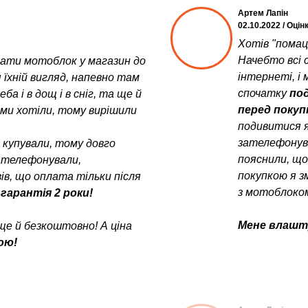
Артем Лапін
02.10.2022 / Оцін
Хотів "помац
Начебто всі с
увати мотоблок у магазин до
інтернеті, і 
 їхній вигляд, напевно там
спочатку
под
а і в дощ і в сніг, та ще й
перед поку
у ми хотіли, тому вирішили
подивитися я
зателефонув
е купували, тому довго
пояснили, щ
зателефонували,
покупкою я з
в, що оплата тільки після
з мотоблоком
 гарантія 2 роки!
Мене влашту
ще й безкоштовно! А ціна
ою!