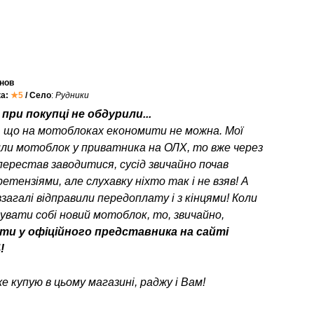
нов
ка:
★5
/ Село
:
Рудники
при покупці не обдурили...
, що на мотоблоках економити не можна. Мої
или мотоблок у приватника на ОЛХ, то вже через
перестав заводитися, сусід звичайно почав
етензіями, але слухавку ніхто так і не взяв! А
взагалі відправили передоплату і з кінцями! Коли
пувати собі новий мотоблок, то, звичайно,
ти у офіційного представника на сайті
!
е купую в цьому магазині, раджу і Вам!