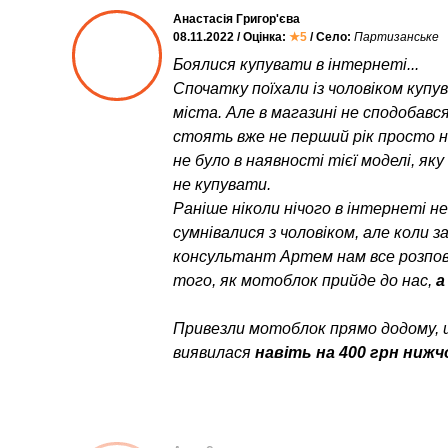
Анастасія Григор'єва
08.11.2022 / Оцінка:
★5
/ Село:
Партизанське
Боялися купувати в інтернеті...
Спочатку поїхали із чоловіком куп
міста. Але в магазині не сподобався
стоять вже не перший рік просто неб
не було в наявності тієї моделі, як
не купувати.
Раніше ніколи нічого в інтернеті н
сумнівалися з чоловіком, але коли 
консультант Артем нам все розпові
того, як мотоблок прийде до нас,
а
Привезли мотоблок прямо додому, 
виявилася
навіть на 400 грн нижч