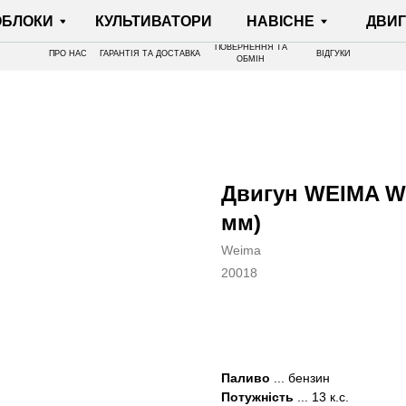
И
КУЛЬТИВАТОРИ
НАВІСНЕ
ДВИГУНИ
ПОВЕРНЕННЯ ТА
ПРО НАС
ГАРАНТІЯ ТА ДОСТАВКА
ВІДГУКИ
ОБМІН
Двигун WEIMA WM
мм)
Weima
20018
КУПИТИ
Паливо
... бензин
Потужність
... 13 к.с.