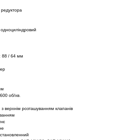
з редуктора
, одноциліндровий
 88 / 64 мм
тер
мм
600 об/хв.
) з верхнім розташуванням клапанів
уванням
тнє
не
 Встановленний