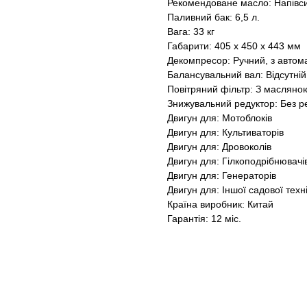
Рекомендоване масло: Напівс
Паливний бак: 6,5 л.
Вага: 33 кг
Габарити: 405 x 450 x 443 мм
Декомпресор: Ручний, з авто
Балансувальний вал: Відсутній
Повітряний фільтр: З маслян
Знижувальний редуктор: Без р
Двигун для: Мотоблоків
Двигун для: Культиваторів
Двигун для: Дровоколів
Двигун для: Гілкоподрібнювачі
Двигун для: Генераторів
Двигун для: Іншої садової техн
Країна виробник: Китай
Гарантія: 12 міс.