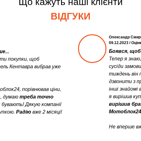
Що кажуть наші клієнти
ВІДГУКИ
Олександр Смир
09.12.2023 / Оцін
Боявся, щоб 
е...
Тепер я знаю
ити покупки, щоб
сусіди замов
дель Кентавра вибрав уже
тиждень він 
дзвонити з пр
інші знайомі 
блок24, порівнював ціни,
я вирішив ку
в
, думаю
треба точно
вирішив бра
и бувають! Дякую компанії
Мотоблок24
упкою.
Радію
вже 2 місяці!
Не вперше вж