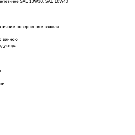
интетичне SAE 10W30, SAE 10W40
матичним поверненням важеля
ою ванною
едуктора
в
іки