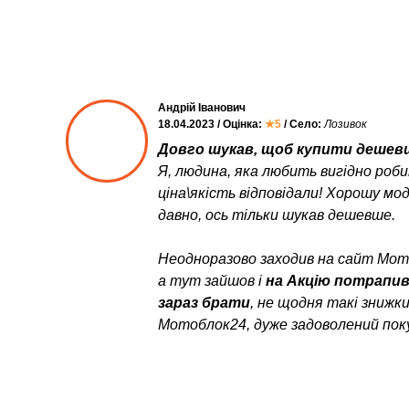
Андрій Іванович
18.04.2023 / Оцінка:
★5
/ Село:
Лозивок
Довго шукав, щоб купити дешевш
Я, людина, яка любить вигідно роб
ціна\якість відповідали! Хорошу мо
давно, ось тільки шукав дешевше.
Неодноразово заходив на сайт Мото
а тут зайшов і
на Акцію потрапи
зараз брати
, не щодня такі знижк
Мотоблок24, дуже задоволений пок