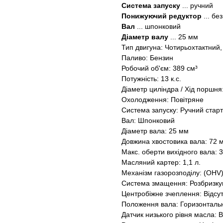
Система запуску
... ручний
Понижуючий редуктор
... бе
Вал
... шпонковий
Діаметр валу
... 25 мм
Тип двигуна: Чотирьохтактний
Паливо: Бензин
Робочий об'єм: 389 см³
Потужність: 13 к.с.
Діаметр циліндра / Хід поршня:
Охолодження: Повітряне
Система запуску: Ручний стар
Вал: Шпонковий
Діаметр вала: 25 мм
Довжина хвостовика вала: 72 
Макс. оберти вихідного вала: 3
Масляний картер: 1,1 л.
Механізм газорозподілу: (OHV
Система змащення: Розбризк
Центробіжне зчеплення: Відсу
Положення вала: Горизонталь
Датчик низького рівня масла: