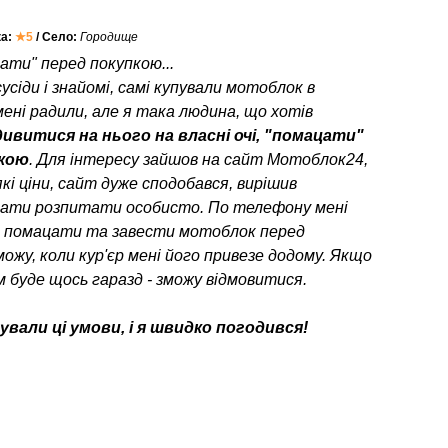
ка:
★5
/ Село:
Городище
ати" перед покупкою...
усіди і знайомі, самі купували мотоблок в
мені радили, але я така людина, що хотів
ивитися на нього на власні очі, "помацати"
пкою
. Для інтересу зайшов на сайт Мотоблок24,
кі ціни, сайт дуже сподобався, вирішив
ати розпитати особисто. По телефону мені
о помацати та завести мотоблок перед
можу, коли кур'єр мені його привезе додому. Якщо
 буде щось гаразд - зможу відмовитися.
вали ці умови, і я швидко погодився!