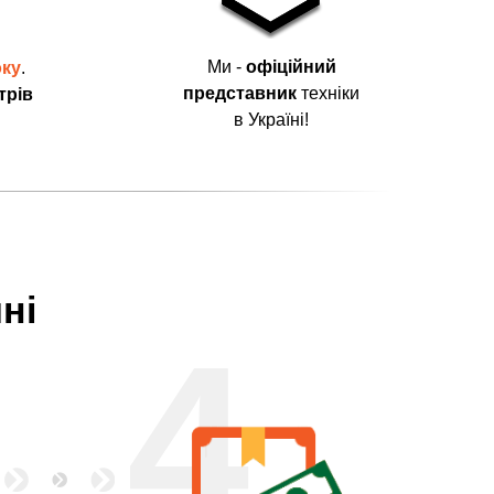
Ми -
офіційний
оку
.
представник
техніки
трів
в Україні!
ні
4