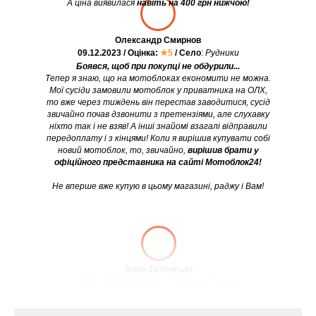
А ціна виявилася
навіть на 400 грн нижчою!
Олександр Смирнов
09.12.2023 / Оцінка:
★5
/ Село
:
Рудники
Боявся, щоб при покупці не обдурили...
Тепер я знаю, що на мотоблоках економити не можна.
Мої сусіди замовили мотоблок у приватника на ОЛХ,
то вже через тиждень він перестав заводитися, сусід
звичайно почав дзвонити з претензіями, але слухавку
ніхто так і не взяв! А інші знайомі взагалі відправили
передоплату і з кінцями! Коли я вирішив купувати собі
новий мотоблок, то, звичайно,
вирішив брати у
офіційного представника на сайті Мотоблок24!
Не вперше вже купую в цьому магазині, раджу і Вам!
Анна Зеленська
08.11.2022 / Оцінка:
★5
/ Місто:
Дніпро