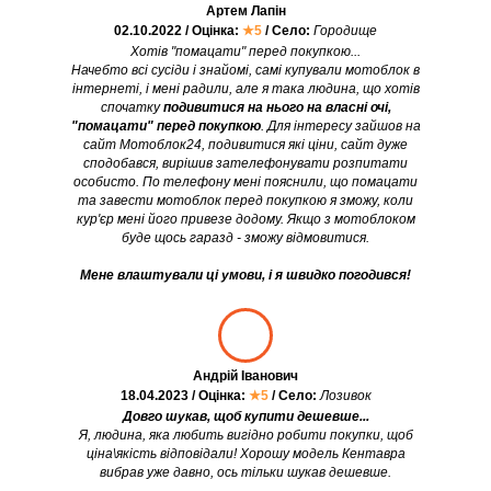
Артем Лапін
02.10.2022 / Оцінка:
★5
/ Село:
Городище
Хотів "помацати" перед покупкою...
Начебто всі сусіди і знайомі, самі купували мотоблок в
інтернеті, і мені радили, але я така людина, що хотів
спочатку
подивитися на нього на власні очі,
"помацати" перед покупкою
. Для інтересу зайшов на
сайт Мотоблок24, подивитися які ціни, сайт дуже
сподобався, вирішив зателефонувати розпитати
особисто. По телефону мені пояснили, що помацати
та завести мотоблок перед покупкою я зможу, коли
кур'єр мені його привезе додому. Якщо з мотоблоком
буде щось гаразд - зможу відмовитися.
Мене влаштували ці умови, і я швидко погодився!
Андрій Іванович
18.04.2023 / Оцінка:
★5
/ Село:
Лозивок
Довго шукав, щоб купити дешевше...
Я, людина, яка любить вигідно робити покупки, щоб
ціна\якість відповідали! Хорошу модель Кентавра
вибрав уже давно, ось тільки шукав дешевше.