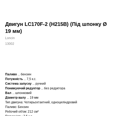
Двигун LC170F-2 (H215B) (Під шпонку Ø
19 мм)
Loncin
13002
КУПИТИ
Паливо
... бензин
Потужність
... 7,5 к.с.
Система запуску
... ручний
Понижуючий редуктор
... без редуктора
Вал
... шпонковий
Діаметр валу
... 19 мм
Тип двигуна: Чотирьохтактний, одноциліндровий
Паливо: Бензин
Робочий об'єм: 212 см³