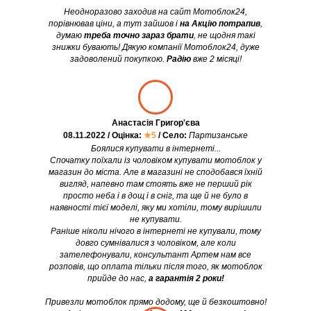
Неодноразово заходив на сайт Мотоблок24,
порівнював ціни, а тут зайшов і
на Акцію потрапив
,
думаю
треба точно зараз брати
, не щодня такі
знижки бувають! Дякую компанії Мотоблок24, дуже
задоволений покупкою.
Радію
вже 2 місяці!
Анастасія Григор'єва
08.11.2022 / Оцінка:
★5
/ Село:
Партизанське
Боялися купувати в інтернеті...
Спочатку поїхали із чоловіком купувати мотоблок у
магазин до міста. Але в магазині не сподобався їхній
вигляд, напевно там стоять вже не перший рік
просто неба і в дощ і в сніг, та ще й не було в
наявності тієї моделі, яку ми хотіли, тому вирішили
не купувати.
Раніше ніколи нічого в інтернеті не купували, тому
довго сумнівалися з чоловіком, але коли
зателефонували, консультант Артем нам все
розповів, що оплата тільки після того, як мотоблок
прийде до нас,
а гарантія 2 роки!
Привезли мотоблок прямо додому, ще й безкоштовно!