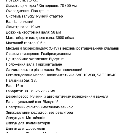
Потужність: 7,5 к.с.
Діаметр циліндра / Хід поршня: 70 / 55 мм
Охолодження: Повітряне
Система запуску: Ручний стартер
Вал: Шпонковий
Діаметр вала: 19 мм
Довжина хвостовика вала: 58 мм
Макс. оберти вихідного вала: 3600 об/хв.
Масляний картер: 0,6 л.
Механізм газорозподілу: (OHV) з верхнім розташуванням клапанів
Система змащення: Розбризкуванням
Центробіжне зчеплення: Відсутнє
Положення вала: Горизонтальне
Датчик низького рівня масла: Встановленний
Рекомендоване масло: Напівсинтетичне SAE 10W30, SAE 10W40
Паливний бак: 3 л.
Вага: 16 кг
Габарити: 381 x 325 x 327 мм
Декомпресор: Ручний, з автоматичним поверненням важеля
Балансувальний вал: Відсутній
Повітряний фільтр: З масляною ванною
Знижувальний редуктор: Без редуктора
Двигун для: Мотоблоків
Двигун для: Культиваторів
Двигун для: Дровоколів