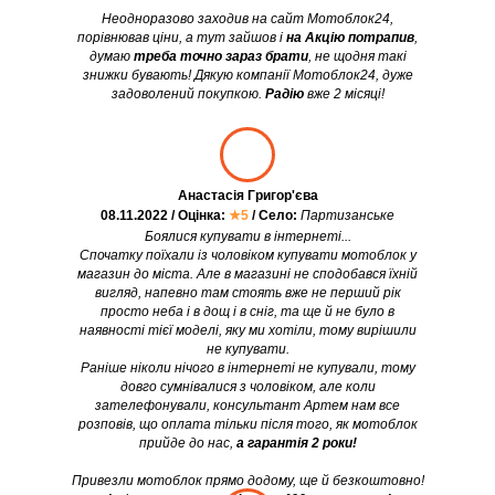
Неодноразово заходив на сайт Мотоблок24,
порівнював ціни, а тут зайшов і
на Акцію потрапив
,
думаю
треба точно зараз брати
, не щодня такі
знижки бувають! Дякую компанії Мотоблок24, дуже
задоволений покупкою.
Радію
вже 2 місяці!
Анастасія Григор'єва
08.11.2022 / Оцінка:
★5
/ Село:
Партизанське
Боялися купувати в інтернеті...
Спочатку поїхали із чоловіком купувати мотоблок у
магазин до міста. Але в магазині не сподобався їхній
вигляд, напевно там стоять вже не перший рік
просто неба і в дощ і в сніг, та ще й не було в
наявності тієї моделі, яку ми хотіли, тому вирішили
не купувати.
Раніше ніколи нічого в інтернеті не купували, тому
довго сумнівалися з чоловіком, але коли
зателефонували, консультант Артем нам все
розповів, що оплата тільки після того, як мотоблок
прийде до нас,
а гарантія 2 роки!
Привезли мотоблок прямо додому, ще й безкоштовно!