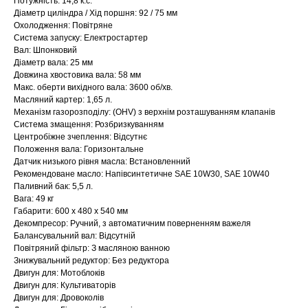
Потужність: 14,8 к.с.
Діаметр циліндра / Хід поршня: 92 / 75 мм
Охолодження: Повітряне
Система запуску: Електростартер
Вал: Шпонковий
Діаметр вала: 25 мм
Довжина хвостовика вала: 58 мм
Макс. оберти вихідного вала: 3600 об/хв.
Масляний картер: 1,65 л.
Механізм газорозподілу: (OHV) з верхнім розташуванням клапанів
Система змащення: Розбризкуванням
Центробіжне зчеплення: Відсутнє
Положення вала: Горизонтальне
Датчик низького рівня масла: Встановленний
Рекомендоване масло: Напівсинтетичне SAE 10W30, SAE 10W40
Паливний бак: 5,5 л.
Вага: 49 кг
Габарити: 600 x 480 x 540 мм
Декомпресор: Ручний, з автоматичним поверненням важеля
Балансувальний вал: Відсутній
Повітряний фільтр: З масляною ванною
Знижувальний редуктор: Без редуктора
Двигун для: Мотоблоків
Двигун для: Культиваторів
Двигун для: Дровоколів