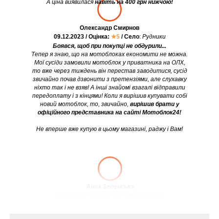
А ціна виявилася
навіть на 400 грн нижчою!
Олександр Смирнов
09.12.2023 / Оцінка:
★5
/ Село
:
Рудники
Боявся, щоб при покупці не обдурили...
Тепер я знаю, що на мотоблоках економити не можна.
Мої сусіди замовили мотоблок у приватника на ОЛХ,
то вже через тиждень він перестав заводитися, сусід
звичайно почав дзвонити з претензіями, але слухавку
ніхто так і не взяв! А інші знайомі взагалі відправили
передоплату і з кінцями! Коли я вирішив купувати собі
новий мотоблок, то, звичайно,
вирішив брати у
офіційного представника на сайті Мотоблок24!
Не вперше вже купую в цьому магазині, раджу і Вам!
Анна Зеленська
08.11.2022 / Оцінка:
★5
/ Місто:
Дніпро