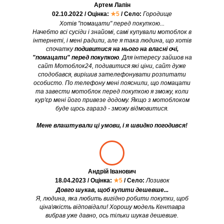
Артем Лапін
02.10.2022 / Оцінка:
★5
/ Село:
Городище
Хотів "помацати" перед покупкою...
Начебто всі сусіди і знайомі, самі купували мотоблок в
інтернеті, і мені радили, але я така людина, що хотів
спочатку
подивитися на нього на власні очі,
"помацати" перед покупкою
. Для інтересу зайшов на
сайт Мотоблок24, подивитися які ціни, сайт дуже
сподобався, вирішив зателефонувати розпитати
особисто. По телефону мені пояснили, що помацати
та завести мотоблок перед покупкою я зможу, коли
кур'єр мені його привезе додому. Якщо з мотоблоком
буде щось гаразд - зможу відмовитися.
Мене влаштували ці умови, і я швидко погодився!
Андрій Іванович
18.04.2023 / Оцінка:
★5
/ Село:
Лозивок
Довго шукав, щоб купити дешевше...
Я, людина, яка любить вигідно робити покупки, щоб
ціна\якість відповідали! Хорошу модель Кентавра
вибрав уже давно, ось тільки шукав дешевше.