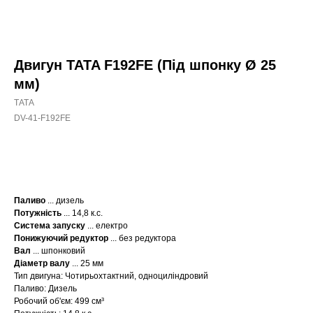
Двигун TATA F192FE (Під шпонку Ø 25
мм)
ТАТА
DV-41-F192FE
КУПИТИ
Паливо
... дизель
Потужність
... 14,8 к.с.
Система запуску
... електро
Понижуючий редуктор
... без редуктора
Вал
... шпонковий
Діаметр валу
... 25 мм
Тип двигуна: Чотирьохтактний, одноциліндровий
Паливо: Дизель
Робочий об'єм: 499 см³