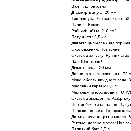
Понижуючий редуктор
... бе
Вал
... шпонковий
Діаметр валу
... 20 мм
Тип двигуна: Чотирьохтактний
Паливо: Бензин
Робочий об'єм: 210 см³
Потужність: 6,5 к.с.
Діаметр циліндра / Хід поршня:
Охолодження: Повітряне
Система запуску: Ручний стар
Вал: Шпонковий
Діаметр вала: 20 мм
Довжина хвостовика вала: 72 
Макс. оберти вихідного вала: 3
Масляний картер: 0,6 л.
Механізм газорозподілу: (OHV
Система змащення: Розбризк
Центробіжне зчеплення: Відсу
Положення вала: Горизонталь
Датчик низького рівня масла:
Рекомендоване масло: Напівс
Паливний бак: 3,5 л.