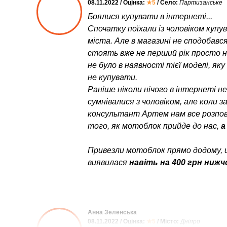
08.11.2022 / Оцінка:
★5
/ Село:
Партизанське
Боялися купувати в інтернеті...
Спочатку поїхали із чоловіком куп
міста. Але в магазині не сподобався
стоять вже не перший рік просто неб
не було в наявності тієї моделі, як
не купувати.
Раніше ніколи нічого в інтернеті н
сумнівалися з чоловіком, але коли 
консультант Артем нам все розпові
того, як мотоблок прийде до нас,
а
Привезли мотоблок прямо додому, 
виявилася
навіть на 400 грн нижч
Анна Зеленська
08.11.2022 / Оцінка:
★5
/ Місто:
Дніпро