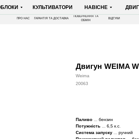
И
КУЛЬТИВАТОРИ
НАВІСНЕ
ДВИГУНИ
ПОВЕРНЕННЯ ТА
ПРО НАС
ГАРАНТІЯ ТА ДОСТАВКА
ВІДГУКИ
ОБМІН
Двигун WEIMA W2
Weima
20063
КУПИТИ
Паливо
... бензин
Потужність
... 6,5 к.с.
Система запуску
... ручний