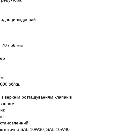
з редуктора
, одноциліндровий
 70 / 56 мм
тер
мм
600 об/хв.
) з верхнім розташуванням клапанів
уванням
тнє
не
 Встановленний
интетичне SAE 10W30, SAE 10W40