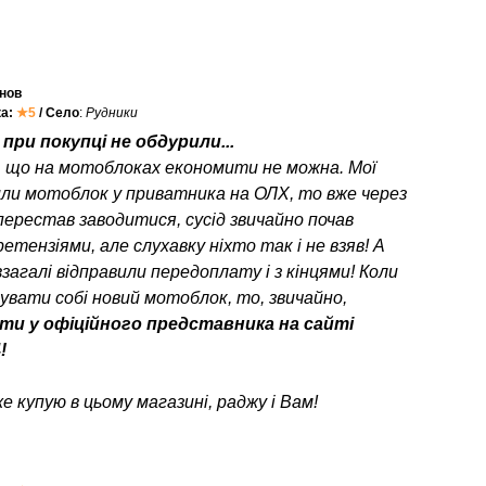
нов
ка:
★5
/ Село
:
Рудники
при покупці не обдурили...
, що на мотоблоках економити не можна. Мої
или мотоблок у приватника на ОЛХ, то вже через
перестав заводитися, сусід звичайно почав
етензіями, але слухавку ніхто так і не взяв! А
взагалі відправили передоплату і з кінцями! Коли
пувати собі новий мотоблок, то, звичайно,
ти у офіційного представника на сайті
!
е купую в цьому магазині, раджу і Вам!