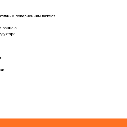
матичним поверненням важеля
ою ванною
едуктора
в
іки