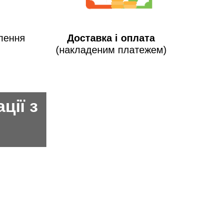
лення
Доставка і оплата
(накладеним платежем)
ції з