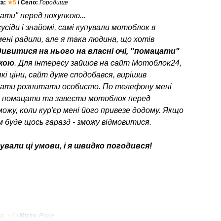
ка:
★5
/ Село:
Городище
ати" перед покупкою...
усіди і знайомі, самі купували мотоблок в
мені радили, але я така людина, що хотів
ивитися на нього на власні очі, "помацати"
пкою
. Для інтересу зайшов на сайт Мотоблок24,
кі ціни, сайт дуже сподобався, вирішив
ати розпитати особисто. По телефону мені
о помацати та завести мотоблок перед
можу, коли кур'єр мені його привезе додому. Якщо
 буде щось гаразд - зможу відмовитися.
вали ці умови, і я швидко погодився!
а:
★5
/ Місто
:
Рівне