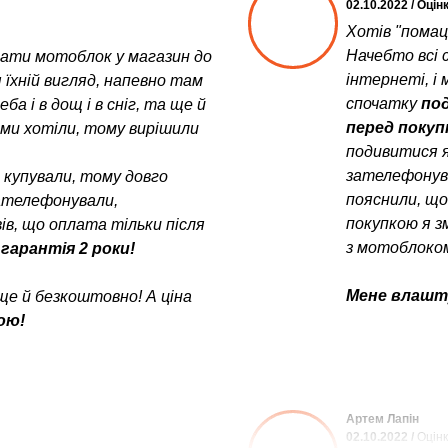
02.10.2022 / Оцін
Хотів "помац
Начебто всі с
увати мотоблок у магазин до
інтернеті, і 
 їхній вигляд, напевно там
спочатку
под
а і в дощ і в сніг, та ще й
перед поку
у ми хотіли, тому вирішили
подивитися я
зателефонув
е купували, тому довго
пояснили, щ
зателефонували,
покупкою я з
в, що оплата тільки після
з мотоблоком
 гарантія 2 роки!
Мене влашту
ще й безкоштовно! А ціна
ою!
Артем Лапін
02.10.2022 /
Оцінк