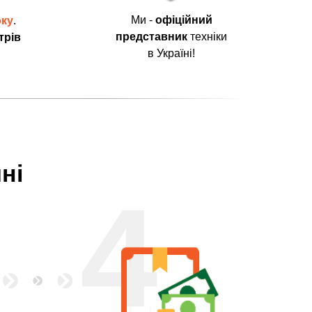
Ми -
офіційний
оку
.
представник
техніки
трів
в Україні!
ні
4