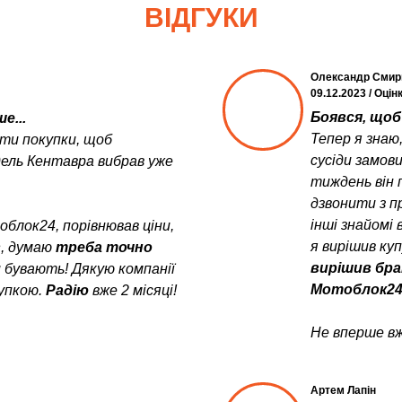
ВІДГУКИ
Олександр Смир
09.12.2023 / Оцін
Боявся, щоб 
е...
Тепер я знаю
ити покупки, щоб
сусіди замов
дель Кентавра вибрав уже
тиждень він 
дзвонити з пр
інші знайомі 
блок24, порівнював ціни,
я вирішив ку
в
, думаю
треба точно
вирішив бра
и бувають! Дякую компанії
Мотоблок24
упкою.
Радію
вже 2 місяці!
Не вперше вж
Артем Лапін