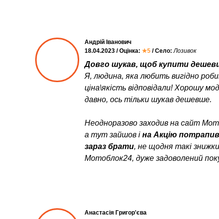
Андрій Іванович
18.04.2023 / Оцінка:
★5
/ Село:
Лозивок
Довго шукав, щоб купити дешевш
Я, людина, яка любить вигідно роб
ціна\якість відповідали! Хорошу мо
давно, ось тільки шукав дешевше.
Неодноразово заходив на сайт Мото
а тут зайшов і
на Акцію потрапи
зараз брати
, не щодня такі знижк
Мотоблок24, дуже задоволений пок
Анастасія Григор'єва