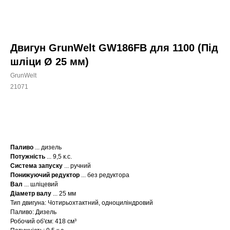
Двигун GrunWelt GW186FВ для 1100 (Під
шліци Ø 25 мм)
GrunWelt
21071
КУПИТИ
Паливо
... дизель
Потужність
... 9,5 к.с.
Система запуску
... ручний
Понижуючий редуктор
... без редуктора
Вал
... шліцевий
Діаметр валу
... 25 мм
Тип двигуна: Чотирьохтактний, одноциліндровий
Паливо: Дизель
Робочий об'єм: 418 см³