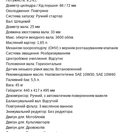
Потужність: 9,5 к.с.
Діаметр циліндра / Хід поршня: 86 / 72 мм
Охолодження: Повітряне
Система запуску: Ручний стартер
Вал: Шліцевий
Діаметр вала: 25 мм
Довжина хвостовика вала: 33 мм
Макс. оберти вихідного вала: 3600 об/хв.
Масляний картер: 1,65 л.
Механізм газорозподілу: (OHV) з верхнім розташуванням клапанів
Система змащення: Розбризкуванням
Центробіжне зчеплення: Відсутнє
Положення вала: Горизонтальне
Датчик низького рівня масла: Встановленний
Рекомендоване масло: Напівсинтетичне SAE 10W30, SAE 10W40
Паливний бак: 5,5 л.
Вага: 45 кг
Габарити: 440 x 417 x 495 мм
Декомпресор: Ручний, з автоматичним поверненням важеля
Балансувальний вал: Відсутній
Повітряний фільтр: З масляною ванною
Знижувальний редуктор: Без редуктора
Двигун для: Мотоблоків
Двигун для: Культиваторів
Двигун для: Дровоколів