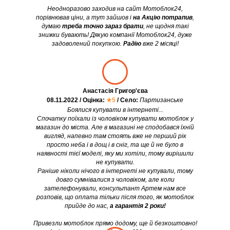
Неодноразово заходив на сайт Мотоблок24,
порівнював ціни, а тут зайшов і
на Акцію потрапив
,
думаю
треба точно зараз брати
, не щодня такі
знижки бувають! Дякую компанії Мотоблок24, дуже
задоволений покупкою.
Радію
вже 2 місяці!
Анастасія Григор'єва
08.11.2022 / Оцінка:
★5
/ Село:
Партизанське
Боялися купувати в інтернеті...
Спочатку поїхали із чоловіком купувати мотоблок у
магазин до міста. Але в магазині не сподобався їхній
вигляд, напевно там стоять вже не перший рік
просто неба і в дощ і в сніг, та ще й не було в
наявності тієї моделі, яку ми хотіли, тому вирішили
не купувати.
Раніше ніколи нічого в інтернеті не купували, тому
довго сумнівалися з чоловіком, але коли
зателефонували, консультант Артем нам все
розповів, що оплата тільки після того, як мотоблок
прийде до нас,
а гарантія 2 роки!
Привезли мотоблок прямо додому, ще й безкоштовно!