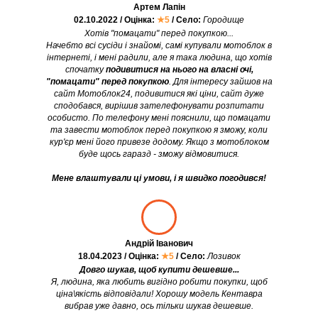
Артем Лапін
02.10.2022 / Оцінка:
★5
/ Село:
Городище
Хотів "помацати" перед покупкою...
Начебто всі сусіди і знайомі, самі купували мотоблок в
інтернеті, і мені радили, але я така людина, що хотів
спочатку
подивитися на нього на власні очі,
"помацати" перед покупкою
. Для інтересу зайшов на
сайт Мотоблок24, подивитися які ціни, сайт дуже
сподобався, вирішив зателефонувати розпитати
особисто. По телефону мені пояснили, що помацати
та завести мотоблок перед покупкою я зможу, коли
кур'єр мені його привезе додому. Якщо з мотоблоком
буде щось гаразд - зможу відмовитися.
Мене влаштували ці умови, і я швидко погодився!
Андрій Іванович
18.04.2023 / Оцінка:
★5
/ Село:
Лозивок
Довго шукав, щоб купити дешевше...
Я, людина, яка любить вигідно робити покупки, щоб
ціна\якість відповідали! Хорошу модель Кентавра
вибрав уже давно, ось тільки шукав дешевше.