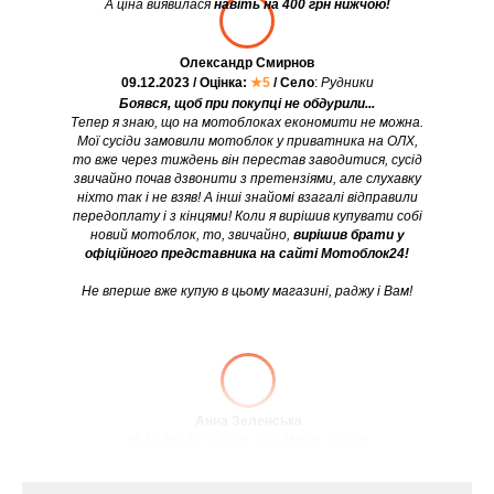
А ціна виявилася
навіть на 400 грн нижчою!
Олександр Смирнов
09.12.2023 / Оцінка:
★5
/ Село
:
Рудники
Боявся, щоб при покупці не обдурили...
Тепер я знаю, що на мотоблоках економити не можна.
Мої сусіди замовили мотоблок у приватника на ОЛХ,
то вже через тиждень він перестав заводитися, сусід
звичайно почав дзвонити з претензіями, але слухавку
ніхто так і не взяв! А інші знайомі взагалі відправили
передоплату і з кінцями! Коли я вирішив купувати собі
новий мотоблок, то, звичайно,
вирішив брати у
офіційного представника на сайті Мотоблок24!
Не вперше вже купую в цьому магазині, раджу і Вам!
Анна Зеленська
08.11.2022 / Оцінка:
★5
/ Місто:
Дніпро