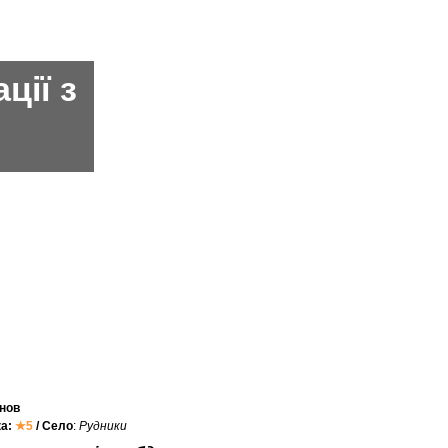
ції з
нов
ка:
★5
/ Село
:
Рудники