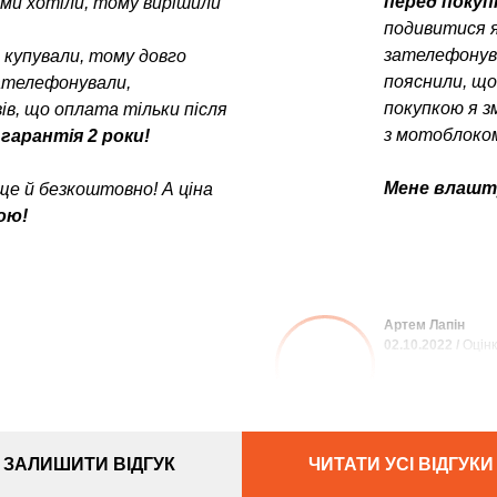
перед поку
у ми хотіли, тому вирішили
подивитися я
зателефонув
е купували, тому довго
пояснили, щ
зателефонували,
покупкою я з
в, що оплата тільки після
з мотоблоком
 гарантія 2 роки!
Мене влашту
ще й безкоштовно! А ціна
ою!
Артем Лапін
02.10.2022 /
Оцінк
ЗАЛИШИТИ ВІДГУК
ЧИТАТИ УСІ ВІДГУКИ