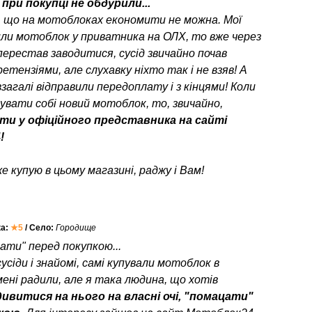
при покупці не обдурили...
, що на мотоблоках економити не можна. Мої
или мотоблок у приватника на ОЛХ, то вже через
перестав заводитися, сусід звичайно почав
етензіями, але слухавку ніхто так і не взяв! А
взагалі відправили передоплату і з кінцями! Коли
пувати собі новий мотоблок, то, звичайно,
ти у офіційного представника на сайті
!
е купую в цьому магазині, раджу і Вам!
ка:
★5
/ Село:
Городище
ати" перед покупкою...
усіди і знайомі, самі купували мотоблок в
мені радили, але я така людина, що хотів
ивитися на нього на власні очі, "помацати"