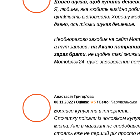
Довго шукав, щоб купити дешевш
Я, людина, яка любить вигідно роб
ціна\якість відповідали! Хорошу мо
давно, ось тільки шукав дешевше.
Неодноразово заходив на сайт Мото
а тут зайшов і
на Акцію потрапи
зараз брати
, не щодня такі знижк
Мотоблок24, дуже задоволений пок
Анастасія Григор'єва
08.11.2022 / Оцінка:
★5
/ Село:
Партизанське
Боялися купувати в інтернеті...
Спочатку поїхали із чоловіком куп
міста. Але в магазині не сподобався
стоять вже не перший рік просто неб