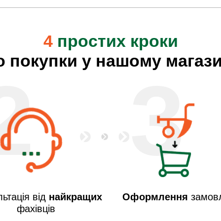
4
простих кроки
о покупки у нашому магази
2
3
ьтація від
найкращих
Оформлення
замов
фахівців