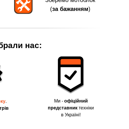
Зберемо мотоблок
(
за бажанням
)
брали нас:
Ми -
офіційний
оку
.
представник
техніки
трів
в Україні!