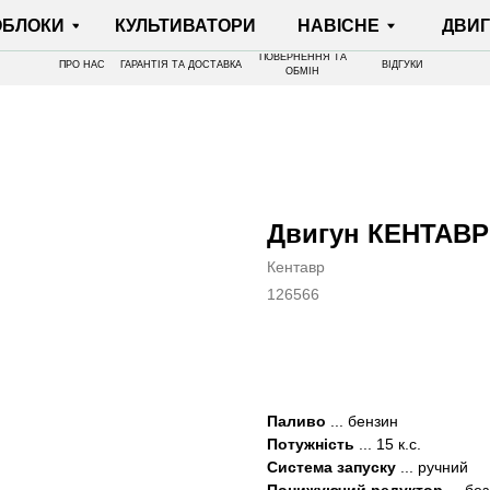
И
КУЛЬТИВАТОРИ
НАВІСНЕ
ДВИГУНИ
ПОВЕРНЕННЯ ТА
ПРО НАС
ГАРАНТІЯ ТА ДОСТАВКА
ВІДГУКИ
ОБМІН
Двигун КЕНТАВР
Кентавр
126566
КУПИТИ
Паливо
... бензин
Потужність
... 15 к.с.
Система запуску
... ручний