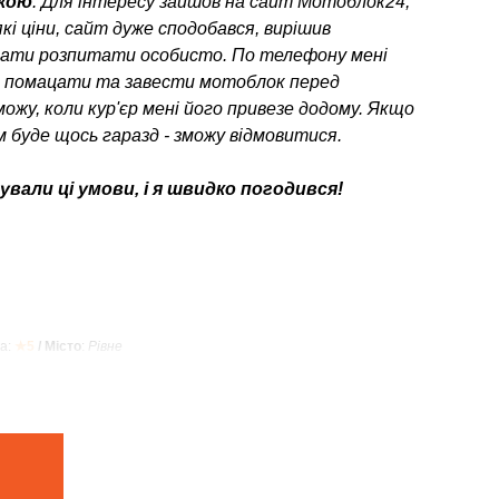
пкою
. Для інтересу зайшов на сайт Мотоблок24,
кі ціни, сайт дуже сподобався, вирішив
ати розпитати особисто. По телефону мені
о помацати та завести мотоблок перед
можу, коли кур'єр мені його привезе додому. Якщо
 буде щось гаразд - зможу відмовитися.
вали ці умови, і я швидко погодився!
а:
★5
/ Місто
:
Рівне