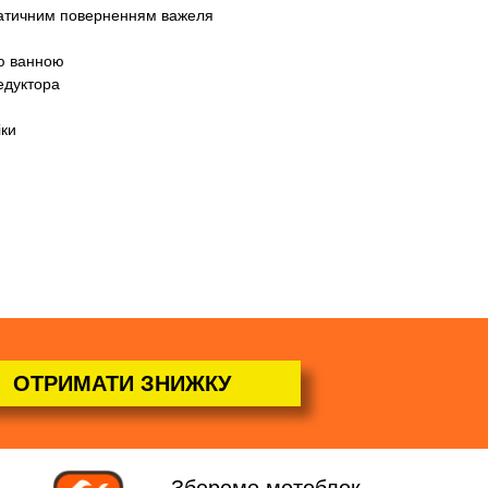
матичним поверненням важеля
ою ванною
едуктора
іки
ОТРИМАТИ ЗНИЖКУ