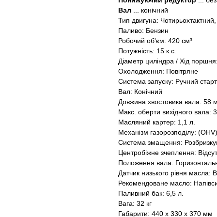
Понижуючий редуктор
... бе
Вал
... конічний
Тип двигуна: Чотирьохтактний
Паливо: Бензин
Робочий об'єм: 420 см³
Потужність: 15 к.с.
Діаметр циліндра / Хід поршня:
Охолодження: Повітряне
Система запуску: Ручний стар
Вал: Конічний
Довжина хвостовика вала: 58 
Макс. оберти вихідного вала: 3
Масляний картер: 1,1 л.
Механізм газорозподілу: (OHV
Система змащення: Розбризк
Центробіжне зчеплення: Відсу
Положення вала: Горизонталь
Датчик низького рівня масла:
Рекомендоване масло: Напівс
Паливний бак: 6,5 л.
Вага: 32 кг
Габарити: 440 x 330 x 370 мм