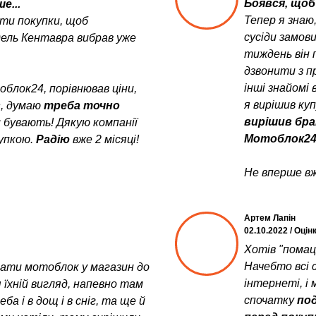
Боявся, щоб 
е...
Тепер я знаю
ити покупки, щоб
сусіди замов
дель Кентавра вибрав уже
тиждень він 
дзвонити з пр
інші знайомі 
блок24, порівнював ціни,
я вирішив ку
в
, думаю
треба точно
вирішив бра
и бувають! Дякую компанії
Мотоблок24
упкою.
Радію
вже 2 місяці!
Не вперше вж
Артем Лапін
02.10.2022 / Оцін
Хотів "помац
Начебто всі с
увати мотоблок у магазин до
інтернеті, і 
 їхній вигляд, напевно там
спочатку
под
а і в дощ і в сніг, та ще й