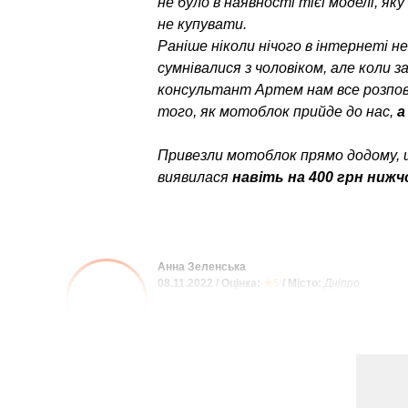
не було в наявності тієї моделі, як
не купувати.
Раніше ніколи нічого в інтернеті н
сумнівалися з чоловіком, але коли 
консультант Артем нам все розпові
того, як мотоблок прийде до нас,
а
Привезли мотоблок прямо додому, 
виявилася
навіть на 400 грн нижч
Анна Зеленська
08.11.2022 / Оцінка:
★5
/ Місто:
Дніпро