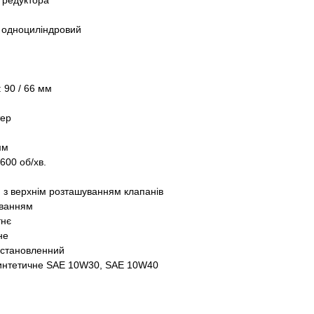
з редуктора
, одноциліндровий
 90 / 66 мм
тер
мм
600 об/хв.
) з верхнім розташуванням клапанів
уванням
тнє
не
 Встановленний
интетичне SAE 10W30, SAE 10W40