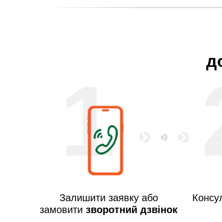
д
1
Залишити заявку або
Консул
замовити
зворотний дзвінок