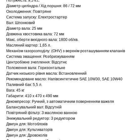
Потужність: 9,5 к.с.
Діаметр циліндра / Хід поршня: 86 / 72 мм
Охолодження: Повітряне
Система запуску: Електростартер
Вал: Шпонковий
Діаметр вала: 25 мм
Довжина хвостовика вала: 72 мм
Макс. оберти вихідного вала: 1800 об/хв.
Масляний картер: 1,65 л.
Механізм газорозподілу: (OHV) з верхнім розташуванням клапанів
Система змащення: Розбризкуванням
Центробіжне зчеплення: Відсутнє
Положення вала: Горизонтальне
Датчик низького рівня масла: Встановленний
Рекомендоване масло: Напівсинтетичне SAE 10W30, SAE 10W40
Паливний бак: 5,5 л.
Вага: 45 кг
Габарити: 410 x 470 x 490 мм
Декомпресор: Ручний, з автоматичним поверненням важеля
Балансувальний вал: Відсутній
Повітряний фільтр: З масляною ванною
Знижувальний редуктор: З редуктором
Двигун для: Мотоблоків
Двигун для: Культиваторів
Двигун для: Дровоколів