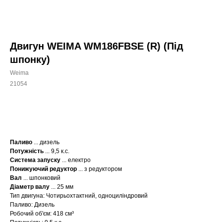
Двигун WEIMA WM186FBSE (R) (Під
шпонку)
Weima
21054
КУПИТИ
Паливо
... дизель
Потужність
... 9,5 к.с.
Система запуску
... електро
Понижуючий редуктор
... з редуктором
Вал
... шпонковий
Діаметр валу
... 25 мм
Тип двигуна: Чотирьохтактний, одноциліндровий
Паливо: Дизель
Робочий об'єм: 418 см³