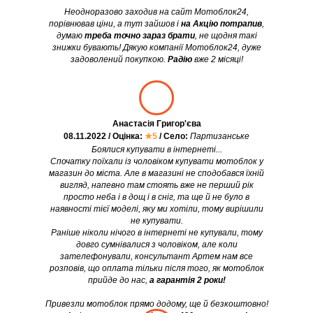
Неодноразово заходив на сайт Мотоблок24,
порівнював ціни, а тут зайшов і
на Акцію потрапив
,
думаю
треба точно зараз брати
, не щодня такі
знижки бувають! Дякую компанії Мотоблок24, дуже
задоволений покупкою.
Радію
вже 2 місяці!
Анастасія Григор'єва
08.11.2022 / Оцінка:
★5
/ Село:
Партизанське
Боялися купувати в інтернеті...
Спочатку поїхали із чоловіком купувати мотоблок у
магазин до міста. Але в магазині не сподобався їхній
вигляд, напевно там стоять вже не перший рік
просто неба і в дощ і в сніг, та ще й не було в
наявності тієї моделі, яку ми хотіли, тому вирішили
не купувати.
Раніше ніколи нічого в інтернеті не купували, тому
довго сумнівалися з чоловіком, але коли
зателефонували, консультант Артем нам все
розповів, що оплата тільки після того, як мотоблок
прийде до нас,
а гарантія 2 роки!
Привезли мотоблок прямо додому, ще й безкоштовно!