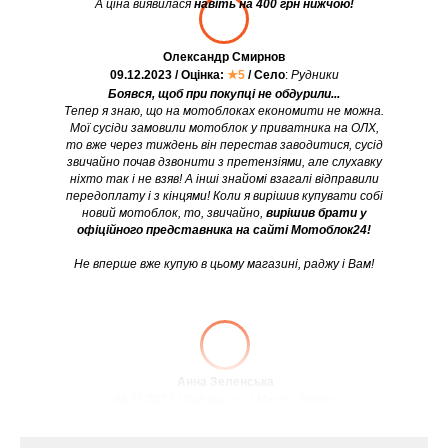
А ціна виявилася
навіть на 400 грн нижчою!
Олександр Смирнов
09.12.2023 / Оцінка:
★5
/ Село
:
Рудники
Боявся, щоб при покупці не обдурили...
Тепер я знаю, що на мотоблоках економити не можна.
Мої сусіди замовили мотоблок у приватника на ОЛХ,
то вже через тиждень він перестав заводитися, сусід
звичайно почав дзвонити з претензіями, але слухавку
ніхто так і не взяв! А інші знайомі взагалі відправили
передоплату і з кінцями! Коли я вирішив купувати собі
новий мотоблок, то, звичайно,
вирішив брати у
офіційного представника на сайті Мотоблок24!
Не вперше вже купую в цьому магазині, раджу і Вам!
Анна Зеленська
08.11.2022 / Оцінка:
★5
/ Місто:
Дніпро