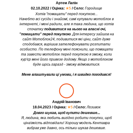
Артем Лапін
02.10.2022 / Оцінка:
★5
/ Село:
Городище
Хотів "помацати" перед покупкою...
Начебто всі сусіди і знайомі, самі купували мотоблок в
інтернеті, і мені радили, але я така людина, що хотів
спочатку
подивитися на нього на власні очі,
"помацати" перед покупкою
. Для інтересу зайшов на
сайт Мотоблок24, подивитися які ціни, сайт дуже
сподобався, вирішив зателефонувати розпитати
особисто. По телефону мені пояснили, що помацати
та завести мотоблок перед покупкою я зможу, коли
кур'єр мені його привезе додому. Якщо з мотоблоком
буде щось гаразд - зможу відмовитися.
Мене влаштували ці умови, і я швидко погодився!
Андрій Іванович
18.04.2023 / Оцінка:
★5
/ Село:
Лозивок
Довго шукав, щоб купити дешевше...
Я, людина, яка любить вигідно робити покупки, щоб
ціна\якість відповідали! Хорошу модель Кентавра
вибрав уже давно, ось тільки шукав дешевше.