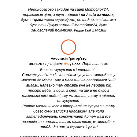
Неодноразово заходив на сайт Мотоблок24,
порівнював ціни, а тут зайшов і
на Акцію потрапив
,
думаю
треба точно зараз брати
, не щодня такі знижки
бувають! Дякую компанії Мотоблок24, дуже
задоволений покупкою.
Радію
вже 2 місяці!
Анастасія Григор'єва
08.11.2022 / Оцінка:
★5
/ Село:
Партизанське
Боялися купувати в інтернеті...
Спочатку поїхали із чоловіком купувати мотоблок у
магазин до міста. Але в магазині не сподобався їхній
вигляд, напевно там стоять вже не перший рік
просто неба і в дощ і в сніг, та ще й не було в
наявності тієї моделі, яку ми хотіли, тому вирішили
не купувати.
Раніше ніколи нічого в інтернеті не купували, тому
довго сумнівалися з чоловіком, але коли
зателефонували, консультант Артем нам все
розповів, що оплата тільки після того, як мотоблок
прийде до нас,
а гарантія 2 роки!