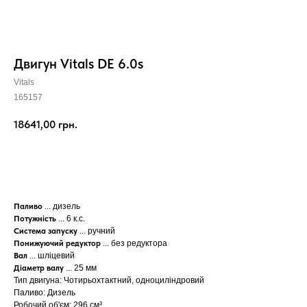
Двигун Vitals DE 6.0s
Vitals
165157
18641,00
грн.
КУПИТИ
Паливо
... дизель
Потужність
... 6 к.с.
Система запуску
... ручний
Понижуючий редуктор
... без редуктора
Вал
... шліцевий
Діаметр валу
... 25 мм
Тип двигуна: Чотирьохтактний, одноциліндровий
Паливо: Дизель
Робочий об'єм: 296 см³