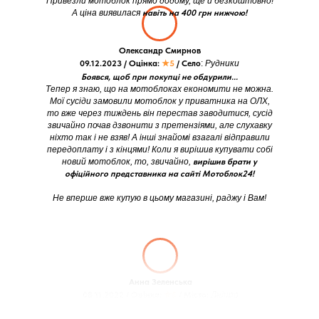
Привезли мотоблок прямо додому, ще й безкоштовно!
А ціна виявилася
навіть на 400 грн нижчою!
Олександр Смирнов
09.12.2023 / Оцінка:
★5
/ Село
:
Рудники
Боявся, щоб при покупці не обдурили...
Тепер я знаю, що на мотоблоках економити не можна.
Мої сусіди замовили мотоблок у приватника на ОЛХ,
то вже через тиждень він перестав заводитися, сусід
звичайно почав дзвонити з претензіями, але слухавку
ніхто так і не взяв! А інші знайомі взагалі відправили
передоплату і з кінцями! Коли я вирішив купувати собі
новий мотоблок, то, звичайно,
вирішив брати у
офіційного представника на сайті Мотоблок24!
Не вперше вже купую в цьому магазині, раджу і Вам!
Анна Зеленська
08.11.2022 / Оцінка:
★5
/ Місто:
Дніпро