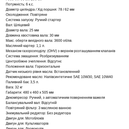
Потужність: 6 к.с.
Діаметр циліндра / Хід поршня: 78 / 62 мм
Охолодження: Повітряне
Система запуску: Ручний стартер
Вал: Шліцевий
Діаметр вала: 25 мм
Довжина хвостовика вала: 30 мм
Макс. оберти вихідного вала: 3600 об/хв.
Масляний картер: 1,1 л.
Механізм газорозподілу: (OHV) з верхнім розташуванням клапанів
Система змащення: Розбризкуванням
Центробіжне зчеплення: Відсутнє
Положення вала: Горизонтальне
Датчик низького рівня масла: Встановленний
Рекомендоване масло: Напівсинтетичне SAE 10W30, SAE 10W40
Паливний бак: 3,5 л.
Вага: 32 кг
Габарити: 480 x 460 x 505 мм
Декомпресор: Ручний, з автоматичним поверненням важеля
Балансувальний вал: Відсутній
Повітряний фільтр: З масляною ванною
Знижувальний редуктор: Без редуктора
Двигун для: Мотоблоків
Двигун для: Культиваторів
Двигун для: Дровоколів