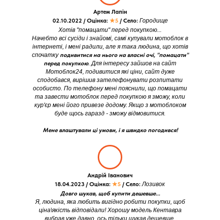
Артем Лапін
02.10.2022 / Оцінка:
★5
/ Село:
Городище
Хотів "помацати" перед покупкою...
Начебто всі сусіди і знайомі, самі купували мотоблок в
інтернеті, і мені радили, але я така людина, що хотів
спочатку
подивитися на нього на власні очі, "помацати"
перед покупкою
. Для інтересу зайшов на сайт
Мотоблок24, подивитися які ціни, сайт дуже
сподобався, вирішив зателефонувати розпитати
особисто. По телефону мені пояснили, що помацати
та завести мотоблок перед покупкою я зможу, коли
кур'єр мені його привезе додому. Якщо з мотоблоком
буде щось гаразд - зможу відмовитися.
Мене влаштували ці умови, і я швидко погодився!
Андрій Іванович
18.04.2023 / Оцінка:
★5
/ Село:
Лозивок
Довго шукав, щоб купити дешевше...
Я, людина, яка любить вигідно робити покупки, щоб
ціна\якість відповідали! Хорошу модель Кентавра
вибрав уже давно, ось тільки шукав дешевше.