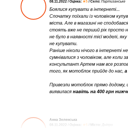
08.11.2022 / Оцінка:
★5
/ Село:
Партизанське
Боялися купувати в інтернеті...
Спочатку поїхали із чоловіком куп
міста. Але в магазині не сподобався
стоять вже не перший рік просто неб
не було в наявності тієї моделі, як
не купувати.
Раніше ніколи нічого в інтернеті н
сумнівалися з чоловіком, але коли 
консультант Артем нам все розпові
того, як мотоблок прийде до нас,
а
Привезли мотоблок прямо додому, 
виявилася
навіть на 400 грн нижч
Анна Зеленська
08.11.2022 / Оцінка:
★5
/ Місто:
Дніпро