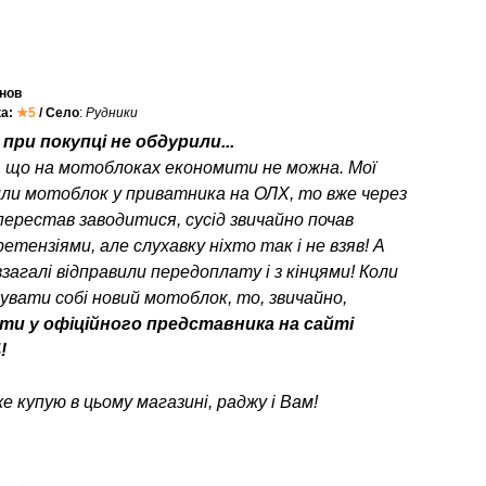
нов
ка:
★5
/ Село
:
Рудники
при покупці не обдурили...
, що на мотоблоках економити не можна. Мої
или мотоблок у приватника на ОЛХ, то вже через
перестав заводитися, сусід звичайно почав
етензіями, але слухавку ніхто так і не взяв! А
взагалі відправили передоплату і з кінцями! Коли
пувати собі новий мотоблок, то, звичайно,
ти у офіційного представника на сайті
!
е купую в цьому магазині, раджу і Вам!