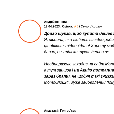
Андрій Іванович
18.04.2023 / Оцінка:
★5
/ Село:
Лозивок
Довго шукав, щоб купити дешевш
Я, людина, яка любить вигідно роб
ціна\якість відповідали! Хорошу мо
давно, ось тільки шукав дешевше.
Неодноразово заходив на сайт Мото
а тут зайшов і
на Акцію потрапи
зараз брати
, не щодня такі знижк
Мотоблок24, дуже задоволений пок
Анастасія Григор'єва