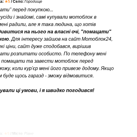
ка:
★5
/ Село:
Городище
ати" перед покупкою...
усіди і знайомі, самі купували мотоблок в
мені радили, але я така людина, що хотів
ивитися на нього на власні очі, "помацати"
пкою
. Для інтересу зайшов на сайт Мотоблок24,
кі ціни, сайт дуже сподобався, вирішив
ати розпитати особисто. По телефону мені
о помацати та завести мотоблок перед
можу, коли кур'єр мені його привезе додому. Якщо
 буде щось гаразд - зможу відмовитися.
вали ці умови, і я швидко погодився!
а:
★5
/ Місто
:
Рівне