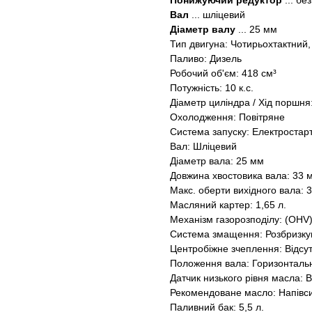
Понижуючий редуктор
... бе
Вал
... шліцевий
Діаметр валу
... 25 мм
Тип двигуна: Чотирьохтактний
Паливо: Дизель
Робочий об'єм: 418 см³
Потужність: 10 к.с.
Діаметр циліндра / Хід поршня:
Охолодження: Повітряне
Система запуску: Електростар
Вал: Шліцевий
Діаметр вала: 25 мм
Довжина хвостовика вала: 33 
Макс. оберти вихідного вала: 3
Масляний картер: 1,65 л.
Механізм газорозподілу: (OHV
Система змащення: Розбризк
Центробіжне зчеплення: Відсу
Положення вала: Горизонталь
Датчик низького рівня масла:
Рекомендоване масло: Напівс
Паливний бак: 5,5 л.