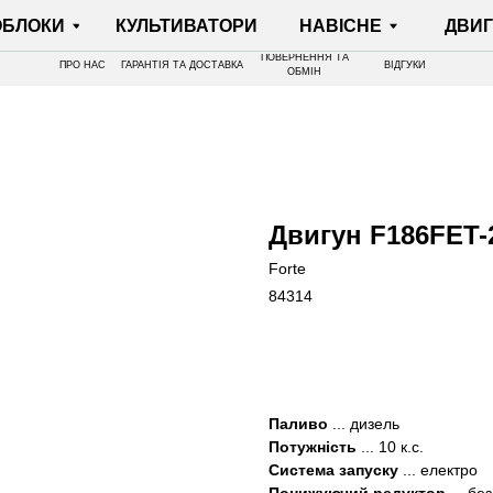
И
КУЛЬТИВАТОРИ
НАВІСНЕ
ДВИГУНИ
ПОВЕРНЕННЯ ТА
ПРО НАС
ГАРАНТІЯ ТА ДОСТАВКА
ВІДГУКИ
ОБМІН
Двигун F186FET-2
Forte
84314
КУПИТИ
Паливо
... дизель
Потужність
... 10 к.с.
Система запуску
... електро