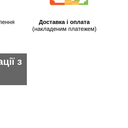
лення
Доставка і оплата
(накладеним платежем)
ції з