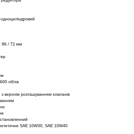
з редуктора
, одноциліндровий
 86 / 72 мм
тер
мм
600 об/хв.
) з верхнім розташуванням клапанів
уванням
тнє
не
 Встановленний
интетичне SAE 10W30, SAE 10W40