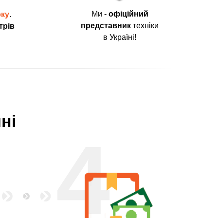
Ми -
офіційний
оку
.
представник
техніки
трів
в Україні!
ні
4