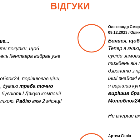
ВІДГУКИ
Олександр Смир
09.12.2023 / Оцін
Боявся, щоб 
е...
Тепер я знаю
ити покупки, щоб
сусіди замов
дель Кентавра вибрав уже
тиждень він 
дзвонити з пр
інші знайомі 
блок24, порівнював ціни,
я вирішив ку
в
, думаю
треба точно
вирішив бра
и бувають! Дякую компанії
Мотоблок24
упкою.
Радію
вже 2 місяці!
Не вперше вж
Артем Лапін