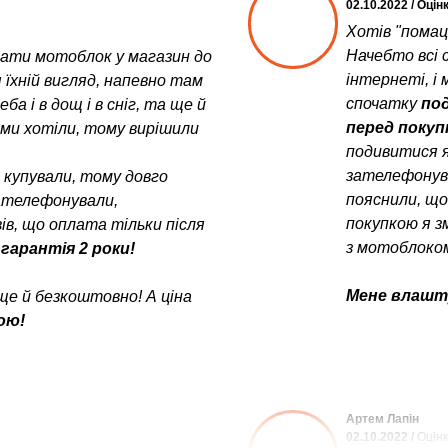
02.10.2022 / Оцін
Хотів "помац
Начебто всі с
увати мотоблок у магазин до
інтернеті, і 
 їхній вигляд, напевно там
спочатку
под
а і в дощ і в сніг, та ще й
перед поку
у ми хотіли, тому вирішили
подивитися я
зателефонув
е купували, тому довго
пояснили, щ
зателефонували,
покупкою я з
в, що оплата тільки після
з мотоблоком
 гарантія 2 роки!
Мене влашту
ще й безкоштовно! А ціна
ою!
Артем Лапін
02.10.2022 /
Оцінк