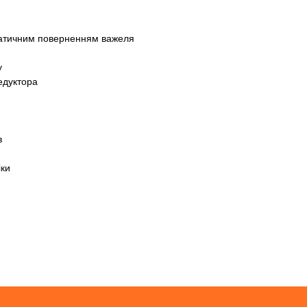
матичним поверненням важеля
у
едуктора
в
іки