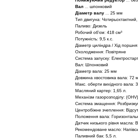
Понижуючий редуктор
... бе
Вал
... шпонковий
Діаметр валу
... 25 мм
Тип двигуна: Чотирьохтактний
Паливо: Дизель
Робочий об'єм: 418 см³
Потужність: 9,5 к.с.
Діаметр циліндра / Хід поршня:
Охолодження: Повітряне
Система запуску: Електростар
Вал: Шпонковий
Діаметр вала: 25 мм
Довжина хвостовика вала: 72 
Макс. оберти вихідного вала: 3
Масляний картер: 1,65 л.
Механізм газорозподілу: (OHV
Система змащення: Розбризк
Центробіжне зчеплення: Відсу
Положення вала: Горизонталь
Датчик низького рівня масла:
Рекомендоване масло: Напівс
Паливний бак: 5,5 л.