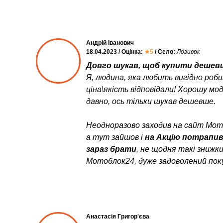
Андрій Іванович
18.04.2023 / Оцінка:
★5
/ Село:
Лозивок
Довго шукав, щоб купити дешевш
Я, людина, яка любить вигідно роб
ціна\якість відповідали! Хорошу мо
давно, ось тільки шукав дешевше.
Неодноразово заходив на сайт Мото
а тут зайшов і
на Акцію потрапи
зараз брати
, не щодня такі знижк
Мотоблок24, дуже задоволений пок
Анастасія Григор'єва