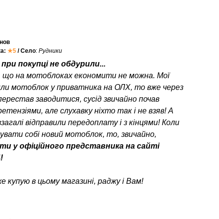
нов
ка:
★5
/ Село
:
Рудники
при покупці не обдурили...
, що на мотоблоках економити не можна. Мої
или мотоблок у приватника на ОЛХ, то вже через
перестав заводитися, сусід звичайно почав
етензіями, але слухавку ніхто так і не взяв! А
взагалі відправили передоплату і з кінцями! Коли
пувати собі новий мотоблок, то, звичайно,
ти у офіційного представника на сайті
!
е купую в цьому магазині, раджу і Вам!