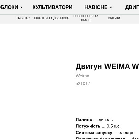
И
КУЛЬТИВАТОРИ
НАВІСНЕ
ДВИГУНИ
ПОВЕРНЕННЯ ТА
ПРО НАС
ГАРАНТІЯ ТА ДОСТАВКА
ВІДГУКИ
ОБМІН
Двигун WEIMA W
Weima
в21017
КУПИТИ
Паливо
... дизель
Потужність
... 9,5 к.с.
Система запуску
... електро