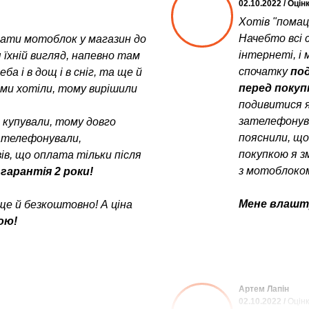
02.10.2022 / Оцін
Хотів "помац
Начебто всі с
увати мотоблок у магазин до
інтернеті, і 
 їхній вигляд, напевно там
спочатку
под
а і в дощ і в сніг, та ще й
перед поку
у ми хотіли, тому вирішили
подивитися я
зателефонув
е купували, тому довго
пояснили, щ
зателефонували,
покупкою я з
в, що оплата тільки після
з мотоблоком
 гарантія 2 роки!
Мене влашту
ще й безкоштовно! А ціна
ою!
Артем Лапін
02.10.2022 /
Оцінк