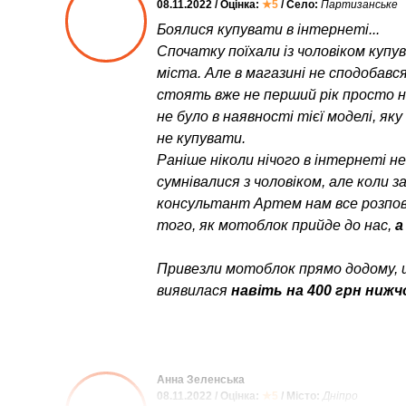
08.11.2022 / Оцінка:
★5
/ Село:
Партизанське
Боялися купувати в інтернеті...
Спочатку поїхали із чоловіком куп
міста. Але в магазині не сподобався
стоять вже не перший рік просто неб
не було в наявності тієї моделі, як
не купувати.
Раніше ніколи нічого в інтернеті н
сумнівалися з чоловіком, але коли 
консультант Артем нам все розпові
того, як мотоблок прийде до нас,
а
Привезли мотоблок прямо додому, 
виявилася
навіть на 400 грн нижч
Анна Зеленська
08.11.2022 / Оцінка:
★5
/ Місто:
Дніпро