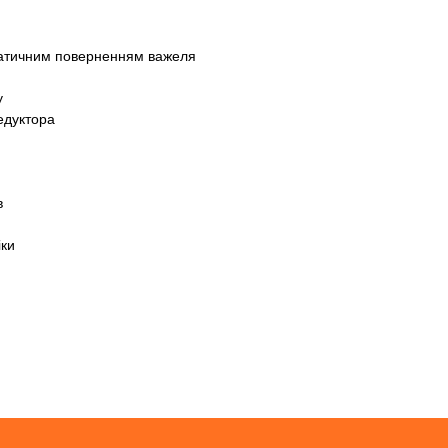
матичним поверненням важеля
у
едуктора
в
іки