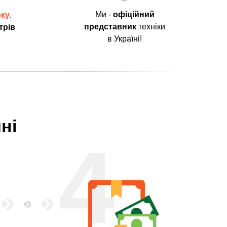
Ми -
офіційний
оку
.
представник
техніки
трів
в Україні!
ні
4