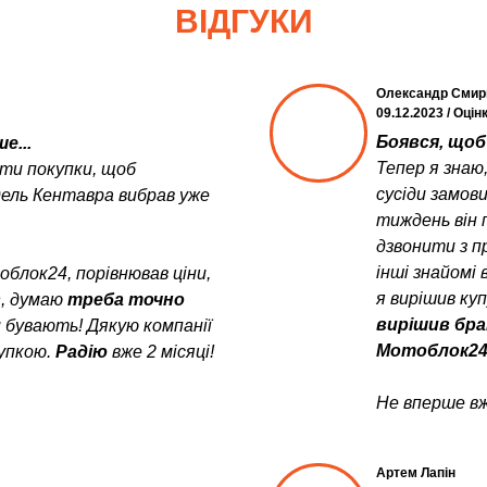
ВІДГУКИ
Олександр Смир
09.12.2023 / Оцін
Боявся, щоб 
е...
Тепер я знаю
ити покупки, щоб
сусіди замов
дель Кентавра вибрав уже
тиждень він 
дзвонити з пр
інші знайомі 
блок24, порівнював ціни,
я вирішив ку
в
, думаю
треба точно
вирішив бра
и бувають! Дякую компанії
Мотоблок24
упкою.
Радію
вже 2 місяці!
Не вперше вж
Артем Лапін