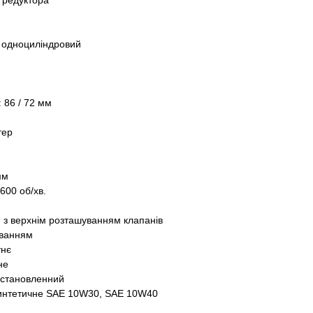
з редуктора
, одноциліндровий
 86 / 72 мм
тер
мм
600 об/хв.
) з верхнім розташуванням клапанів
уванням
тнє
не
 Встановленний
интетичне SAE 10W30, SAE 10W40