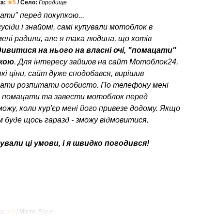
ка:
★5
/ Село:
Городище
ати" перед покупкою...
усіди і знайомі, самі купували мотоблок в
мені радили, але я така людина, що хотів
ивитися на нього на власні очі, "помацати"
пкою
. Для інтересу зайшов на сайт Мотоблок24,
кі ціни, сайт дуже сподобався, вирішив
ати розпитати особисто. По телефону мені
о помацати та завести мотоблок перед
можу, коли кур'єр мені його привезе додому. Якщо
 буде щось гаразд - зможу відмовитися.
вали ці умови, і я швидко погодився!
а:
★5
/ Місто
:
Рівне