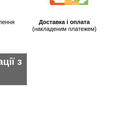
лення
Доставка і оплата
(накладеним платежем)
ції з