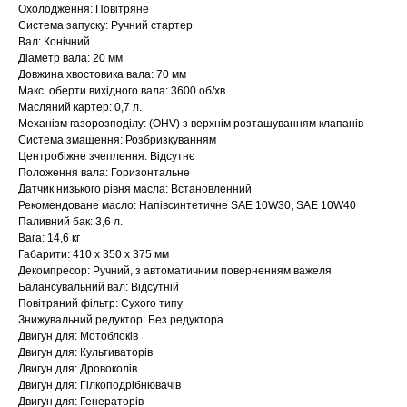
Охолодження: Повітряне
Система запуску: Ручний стартер
Вал: Конічний
Діаметр вала: 20 мм
Довжина хвостовика вала: 70 мм
Макс. оберти вихідного вала: 3600 об/хв.
Масляний картер: 0,7 л.
Механізм газорозподілу: (OHV) з верхнім розташуванням клапанів
Система змащення: Розбризкуванням
Центробіжне зчеплення: Відсутнє
Положення вала: Горизонтальне
Датчик низького рівня масла: Встановленний
Рекомендоване масло: Напівсинтетичне SAE 10W30, SAE 10W40
Паливний бак: 3,6 л.
Вага: 14,6 кг
Габарити: 410 х 350 х 375 мм
Декомпресор: Ручний, з автоматичним поверненням важеля
Балансувальний вал: Відсутній
Повітряний фільтр: Сухого типу
Знижувальний редуктор: Без редуктора
Двигун для: Мотоблоків
Двигун для: Культиваторів
Двигун для: Дровоколів
Двигун для: Гілкоподрібнювачів
Двигун для: Генераторів