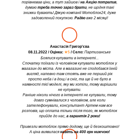
порівнював ціни, а тут зайшов і
на Акцію потрапив
,
думаю
треба точно зараз брати
, не щодня такі
знижки бувають! Дякую компанії Мотоблок24, дуже
задоволений покупкою.
Радію
вже 2 місяці!
Анастасія Григор'єва
08.11.2022 / Оцінка:
★5
/ Село:
Партизанське
Боялися купувати в інтернеті...
Спочатку поїхали із чоловіком купувати мотоблок у
магазин до міста. Але в магазині не сподобався їхній
вигляд, напевно там стоять вже не перший рік
просто неба і в дощ і в сніг, та ще й не було в
наявності тієї моделі, яку ми хотіли, тому вирішили
не купувати.
Раніше ніколи нічого в інтернеті не купували, тому
довго сумнівалися з чоловіком, але коли
зателефонували, консультант Артем нам все
розповів, що оплата тільки після того, як мотоблок
прийде до нас,
а гарантія 2 роки!
Привезли мотоблок прямо додому, ще й безкоштовно!
А ціна виявилася
навіть на 400 грн нижчою!