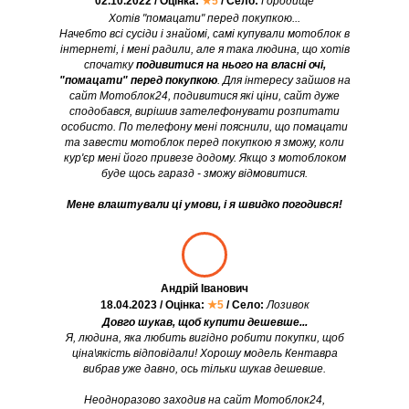
02.10.2022 / Оцінка:
★5
/ Село:
Городище
Хотів "помацати" перед покупкою...
Начебто всі сусіди і знайомі, самі купували мотоблок в
інтернеті, і мені радили, але я така людина, що хотів
спочатку
подивитися на нього на власні очі,
"помацати" перед покупкою
. Для інтересу зайшов на
сайт Мотоблок24, подивитися які ціни, сайт дуже
сподобався, вирішив зателефонувати розпитати
особисто. По телефону мені пояснили, що помацати
та завести мотоблок перед покупкою я зможу, коли
кур'єр мені його привезе додому. Якщо з мотоблоком
буде щось гаразд - зможу відмовитися.
Мене влаштували ці умови, і я швидко погодився!
Андрій Іванович
18.04.2023 / Оцінка:
★5
/ Село:
Лозивок
Довго шукав, щоб купити дешевше...
Я, людина, яка любить вигідно робити покупки, щоб
ціна\якість відповідали! Хорошу модель Кентавра
вибрав уже давно, ось тільки шукав дешевше.
Неодноразово заходив на сайт Мотоблок24,