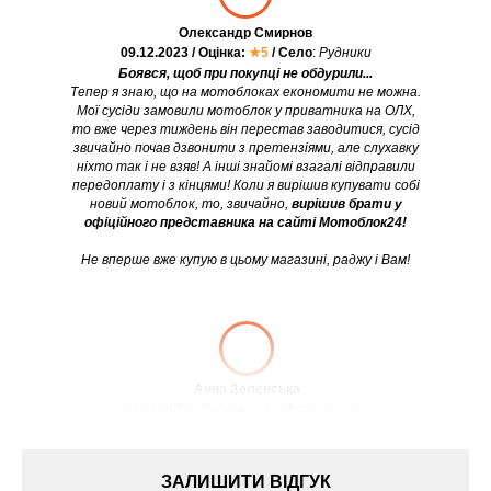
Олександр Смирнов
09.12.2023 / Оцінка:
★5
/ Село
:
Рудники
Боявся, щоб при покупці не обдурили...
Тепер я знаю, що на мотоблоках економити не можна.
Мої сусіди замовили мотоблок у приватника на ОЛХ,
то вже через тиждень він перестав заводитися, сусід
звичайно почав дзвонити з претензіями, але слухавку
ніхто так і не взяв! А інші знайомі взагалі відправили
передоплату і з кінцями! Коли я вирішив купувати собі
новий мотоблок, то, звичайно,
вирішив брати у
офіційного представника на сайті Мотоблок24!
Не вперше вже купую в цьому магазині, раджу і Вам!
Анна Зеленська
08.11.2022 / Оцінка:
★5
/ Місто:
Дніпро
ЗАЛИШИТИ ВІДГУК