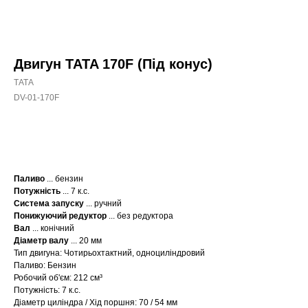
Двигун TATA 170F (Під конус)
ТАТА
DV-01-170F
КУПИТИ
Паливо
... бензин
Потужність
... 7 к.с.
Система запуску
... ручний
Понижуючий редуктор
... без редуктора
Вал
... конічний
Діаметр валу
... 20 мм
Тип двигуна: Чотирьохтактний, одноциліндровий
Паливо: Бензин
Робочий об'єм: 212 см³
Потужність: 7 к.с.
Діаметр циліндра / Хід поршня: 70 / 54 мм