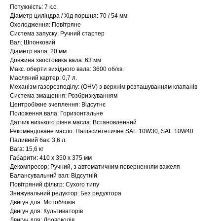
Потужність: 7 к.с.
Діаметр циліндра / Хід поршня: 70 / 54 мм
Охолодження: Повітряне
Система запуску: Ручний стартер
Вал: Шпонковий
Діаметр вала: 20 мм
Довжина хвостовика вала: 63 мм
Макс. оберти вихідного вала: 3600 об/хв.
Масляний картер: 0,7 л.
Механізм газорозподілу: (OHV) з верхнім розташуванням клапанів
Система змащення: Розбризкуванням
Центробіжне зчеплення: Відсутнє
Положення вала: Горизонтальне
Датчик низького рівня масла: Встановленний
Рекомендоване масло: Напівсинтетичне SAE 10W30, SAE 10W40
Паливний бак: 3,6 л.
Вага: 15,6 кг
Габарити: 410 x 350 x 375 мм
Декомпресор: Ручний, з автоматичним поверненням важеля
Балансувальний вал: Відсутній
Повітряний фільтр: Сухого типу
Знижувальний редуктор: Без редуктора
Двигун для: Мотоблоків
Двигун для: Культиваторів
Двигун для: Дровоколів