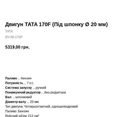
Двигун TATA 170F (Під шпонку Ø 20 мм)
ТАТА
DV-06-170F
5319,00
грн.
КУПИТИ
Паливо
... бензин
Потужність
... 7 к.с.
Система запуску
... ручний
Понижуючий редуктор
... без редуктора
Вал
... шпонковий
Діаметр валу
... 20 мм
Тип двигуна: Чотирьохтактний, одноциліндровий
Паливо: Бензин
Робочий об'єм: 212 см³