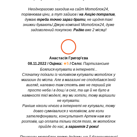
Неодноразово заходив на сайт Мотоблок24,
порівнював ціни, а тут зайшов і
на Акцію потрапив
,
думаю
треба точно зараз брати
, не щодня такі
знижки бувають! Дякую компанії Мотоблок24, дуже
задоволений покупкою.
Радію
вже 2 місяці!
Анастасія Григор'єва
08.11.2022 / Оцінка:
★5
/ Село:
Партизанське
Боялися купувати в інтернеті...
Спочатку поїхали із чоловіком купувати мотоблок у
магазин до міста. Але в магазині не сподобався їхній
вигляд, напевно там стоять вже не перший рік
просто неба і в дощ і в сніг, та ще й не було в
наявності тієї моделі, яку ми хотіли, тому вирішили
не купувати.
Раніше ніколи нічого в інтернеті не купували, тому
довго сумнівалися з чоловіком, але коли
зателефонували, консультант Артем нам все
розповів, що оплата тільки після того, як мотоблок
прийде до нас,
а гарантія 2 роки!