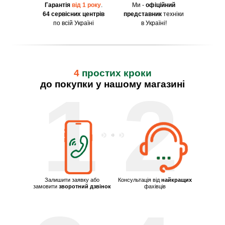
Гарантія
від 1 року
.
Ми -
офіційний
64 сервісних центрів
представник
техніки
по всій Україні
в Україні!
4
простих кроки
до покупки у нашому магазині
1
2
Залишити заявку або
Консультація від
найкращих
замовити
зворотний дзвінок
фахівців