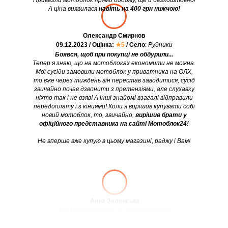
Привезли мотоблок прямо додому, ще й безкоштовно!
А ціна виявилася
навіть на 400 грн нижчою!
Олександр Смирнов
09.12.2023 / Оцінка:
★5
/ Село
:
Рудники
Боявся, щоб при покупці не обдурили...
Тепер я знаю, що на мотоблоках економити не можна.
Мої сусіди замовили мотоблок у приватника на ОЛХ,
то вже через тиждень він перестав заводитися, сусід
звичайно почав дзвонити з претензіями, але слухавку
ніхто так і не взяв! А інші знайомі взагалі відправили
передоплату і з кінцями! Коли я вирішив купувати собі
новий мотоблок, то, звичайно,
вирішив брати у
офіційного представника на сайті Мотоблок24!
Не вперше вже купую в цьому магазині, раджу і Вам!
Анна Зеленська
08.11.2022 / Оцінка:
★5
/ Місто:
Дніпро