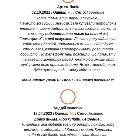
Артем Лапін
02.10.2022 / Оцінка:
★5
/ Село:
Городище
Хотів "помацати" перед покупкою...
Начебто всі сусіди і знайомі, самі купували мотоблок в
інтернеті, і мені радили, але я така людина, що хотів
спочатку
подивитися на нього на власні очі,
"помацати" перед покупкою
. Для інтересу зайшов на
сайт Мотоблок24, подивитися які ціни, сайт дуже
сподобався, вирішив зателефонувати розпитати
особисто. По телефону мені пояснили, що помацати
та завести мотоблок перед покупкою я зможу, коли
кур'єр мені його привезе додому. Якщо з мотоблоком
буде щось гаразд - зможу відмовитися.
Мене влаштували ці умови, і я швидко погодився!
Андрій Іванович
18.04.2023 / Оцінка:
★5
/ Село:
Лозивок
Довго шукав, щоб купити дешевше...
Я, людина, яка любить вигідно робити покупки, щоб
ціна\якість відповідали! Хорошу модель Кентавра
вибрав уже давно, ось тільки шукав дешевше.