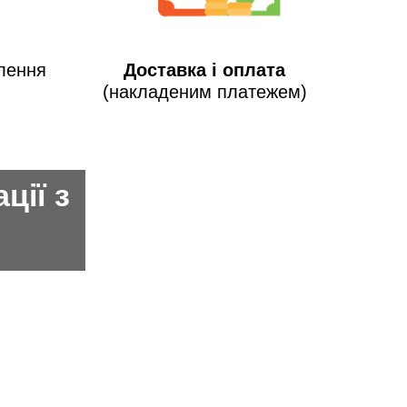
лення
Доставка і оплата
(накладеним платежем)
ції з