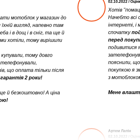
02.10.2022 / Оцін
Хотів "помац
Начебто всі с
увати мотоблок у магазин до
інтернеті, і 
 їхній вигляд, напевно там
спочатку
под
а і в дощ і в сніг, та ще й
перед поку
у ми хотіли, тому вирішили
подивитися я
зателефонув
е купували, тому довго
пояснили, щ
зателефонували,
покупкою я з
в, що оплата тільки після
з мотоблоком
 гарантія 2 роки!
Мене влашту
ще й безкоштовно! А ціна
ою!
Артем Лапін
02.10.2022 /
Оцінк