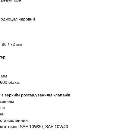
з редуктора
, одноциліндровий
 86 / 72 мм
тер
2 мм
600 об/хв.
) з верхнім розташуванням клапанів
уванням
тнє
не
 Встановленний
интетичне SAE 10W30, SAE 10W40