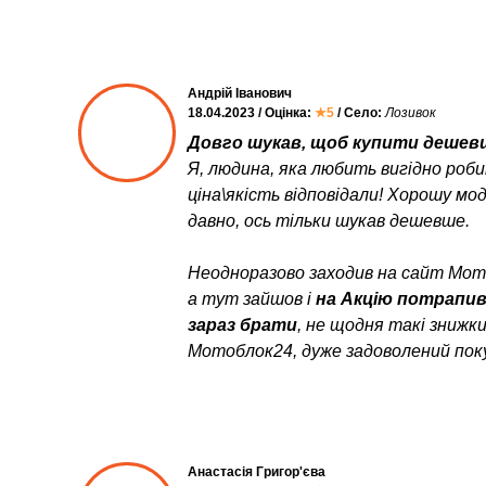
Андрій Іванович
18.04.2023 / Оцінка:
★5
/ Село:
Лозивок
Довго шукав, щоб купити дешевш
Я, людина, яка любить вигідно роб
ціна\якість відповідали! Хорошу мо
давно, ось тільки шукав дешевше.
Неодноразово заходив на сайт Мото
а тут зайшов і
на Акцію потрапи
зараз брати
, не щодня такі знижк
Мотоблок24, дуже задоволений пок
Анастасія Григор'єва