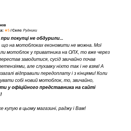
нов
ка:
★5
/ Село
:
Рудники
при покупці не обдурили...
, що на мотоблоках економити не можна. Мої
или мотоблок у приватника на ОЛХ, то вже через
перестав заводитися, сусід звичайно почав
етензіями, але слухавку ніхто так і не взяв! А
взагалі відправили передоплату і з кінцями! Коли
пувати собі новий мотоблок, то, звичайно,
ти у офіційного представника на сайті
!
е купую в цьому магазині, раджу і Вам!