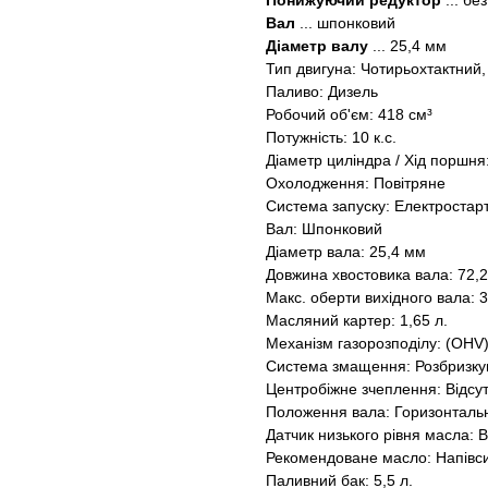
Понижуючий редуктор
... бе
Вал
... шпонковий
Діаметр валу
... 25,4 мм
Тип двигуна: Чотирьохтактний
Паливо: Дизель
Робочий об'єм: 418 см³
Потужність: 10 к.с.
Діаметр циліндра / Хід поршня:
Охолодження: Повітряне
Система запуску: Електростар
Вал: Шпонковий
Діаметр вала: 25,4 мм
Довжина хвостовика вала: 72,
Макс. оберти вихідного вала: 3
Масляний картер: 1,65 л.
Механізм газорозподілу: (OHV
Система змащення: Розбризк
Центробіжне зчеплення: Відсу
Положення вала: Горизонталь
Датчик низького рівня масла:
Рекомендоване масло: Напівс
Паливний бак: 5,5 л.