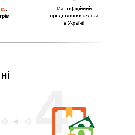
Ми -
офіційний
оку
.
представник
техніки
трів
в Україні!
ні
4