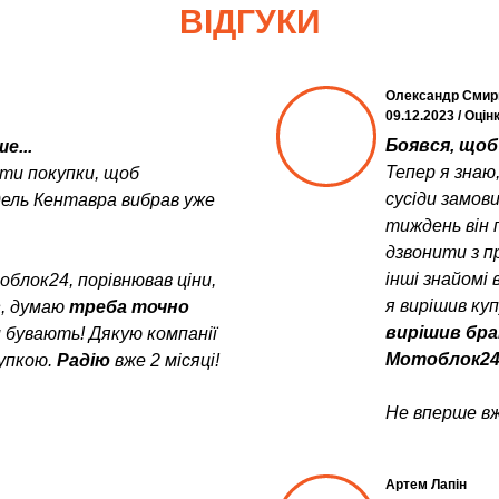
ВІДГУКИ
Олександр Смир
09.12.2023 / Оцін
Боявся, щоб 
е...
Тепер я знаю
ити покупки, щоб
сусіди замов
дель Кентавра вибрав уже
тиждень він 
дзвонити з пр
інші знайомі 
блок24, порівнював ціни,
я вирішив ку
в
, думаю
треба точно
вирішив бра
и бувають! Дякую компанії
Мотоблок24
упкою.
Радію
вже 2 місяці!
Не вперше вж
Артем Лапін