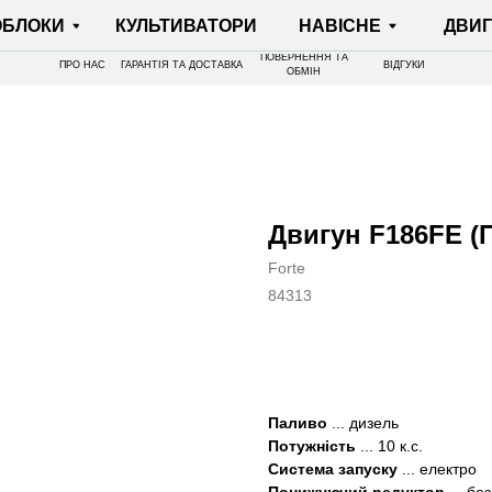
И
КУЛЬТИВАТОРИ
НАВІСНЕ
ДВИГУНИ
ПОВЕРНЕННЯ ТА
ПРО НАС
ГАРАНТІЯ ТА ДОСТАВКА
ВІДГУКИ
ОБМІН
Двигун F186FE (П
Forte
84313
КУПИТИ
Паливо
... дизель
Потужність
... 10 к.с.
Система запуску
... електро