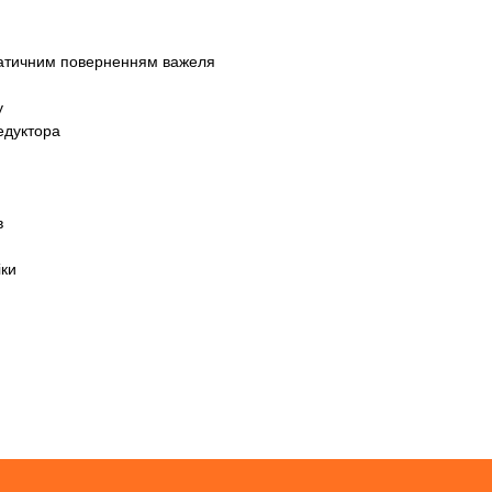
матичним поверненням важеля
у
едуктора
в
іки