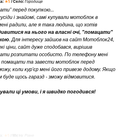
ка:
★5
/ Село:
Городище
ати" перед покупкою...
усіди і знайомі, самі купували мотоблок в
мені радили, але я така людина, що хотів
ивитися на нього на власні очі, "помацати"
пкою
. Для інтересу зайшов на сайт Мотоблок24,
кі ціни, сайт дуже сподобався, вирішив
ати розпитати особисто. По телефону мені
о помацати та завести мотоблок перед
можу, коли кур'єр мені його привезе додому. Якщо
 буде щось гаразд - зможу відмовитися.
вали ці умови, і я швидко погодився!
а:
★5
/ Місто
:
Рівне