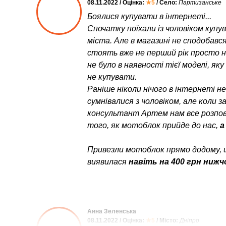
08.11.2022 / Оцінка:
★5
/ Село:
Партизанське
Боялися купувати в інтернеті...
Спочатку поїхали із чоловіком куп
міста. Але в магазині не сподобався
стоять вже не перший рік просто неб
не було в наявності тієї моделі, як
не купувати.
Раніше ніколи нічого в інтернеті н
сумнівалися з чоловіком, але коли 
консультант Артем нам все розпові
того, як мотоблок прийде до нас,
а
Привезли мотоблок прямо додому, 
виявилася
навіть на 400 грн нижч
Анна Зеленська
08.11.2022 / Оцінка:
★5
/ Місто:
Дніпро