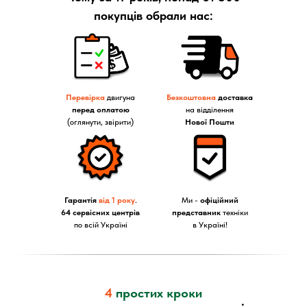
покупців обрали нас:
Перевірка
двигуна
Безкоштовна
доставка
перед оплатою
на відділення
(оглянути, звірити)
Нової Пошти
Гарантія
від 1 року
.
Ми -
офіційний
64 сервісних центрів
представник
техніки
по всій Україні
в Україні!
4
простих кроки