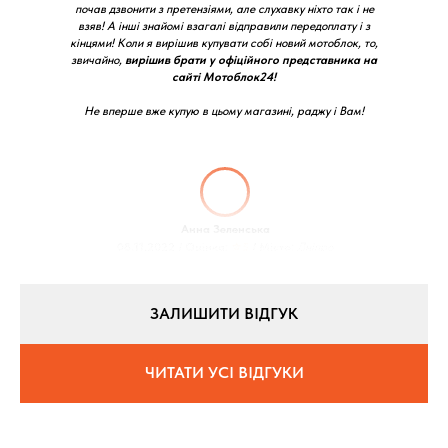
почав дзвонити з претензіями, але слухавку ніхто так і не
взяв! А інші знайомі взагалі відправили передоплату і з
кінцями! Коли я вирішив купувати собі новий мотоблок, то,
звичайно,
вирішив брати у офіційного представника на
сайті Мотоблок24!
Не вперше вже купую в цьому магазині, раджу і Вам!
Анна Зеленська
08.11.2022 / Оцінка:
★5
/ Місто:
Дніпро
ЗАЛИШИТИ ВІДГУК
ЧИТАТИ УСІ ВІДГУКИ