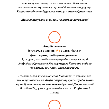
пояснили, що помацати та завести мотоблок перед
покупкою я зможу, коли кур'єр мені його привезе додому.
Якщо з мотоблоком буде щось гаразд - зможу відмовитися.
Мене влаштували ці умови, і я швидко погодився!
Андрій Іванович
18.04.2023 / Оцінка:
★5
/ Село:
Лозивок
Довго шукав, щоб купити дешевше...
Я, людина, яка любить вигідно робити покупки, щоб
ціна\якість відповідали! Хорошу модель Кентавра вибрав
уже давно, ось тільки шукав дешевше.
Неодноразово заходив на сайт Мотоблок24, порівнював
ціни, а тут зайшов і
на Акцію потрапив
, думаю
треба точно
зараз брати
, не щодня такі знижки бувають! Дякую компанії
Мотоблок24, дуже задоволений покупкою.
Радію
вже 2
місяці!