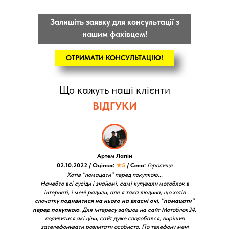
Залишіть заявку для консультації з
нашим фахівцем!
ОТРИМАТИ КОНСУЛЬТАЦІЮ!
Що кажуть наші клієнти
ВІДГУКИ
Артем Лапін
02.10.2022 / Оцінка:
★5
/ Село:
Городище
Хотів "помацати" перед покупкою...
Начебто всі сусіди і знайомі, самі купували мотоблок в
інтернеті, і мені радили, але я така людина, що хотів
спочатку
подивитися на нього на власні очі, "помацати"
перед покупкою
. Для інтересу зайшов на сайт Мотоблок24,
подивитися які ціни, сайт дуже сподобався, вирішив
зателефонувати розпитати особисто. По телефону мені