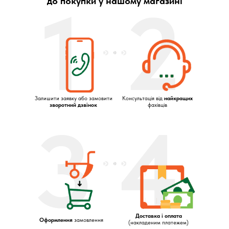
1
2
до покупки у нашому магазині
Залишити заявку або замовити
Консультація від
найкращих
зворотний дзвінок
фахівців
3
4
Доставка і оплата
Оформлення
замовлення
(накладеним платежем)