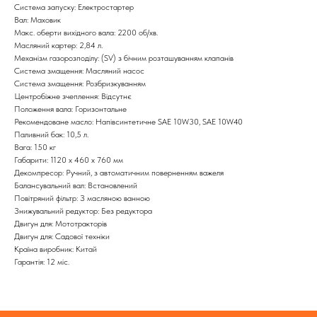
Система запуску: Електростартер
Вал: Маховик
Макс. оберти вихідного вала: 2200 об/хв.
Масляний картер: 2,84 л.
Механізм газорозподілу: (SV) з бічним розташуванням клапанів
Система змащення: Масляний насос
Система змащення: Розбризкуванням
Центробіжне зчеплення: Відсутнє
Положення вала: Горизонтальне
Рекомендоване масло: Напівсинтетичне SAE 10W30, SAE 10W40
Паливний бак: 10,5 л.
Вага: 150 кг
Габарити: 1120 x 460 x 760 мм
Декомпресор: Ручний, з автоматичним поверненням важеля
Балансувальний вал: Встановлений
Повітряний фільтр: З масляною ванною
Знижувальний редуктор: Без редуктора
Двигун для: Мототракторів
Двигун для: Садової техніки
Країна виробник: Китай
Гарантія: 12 міс.