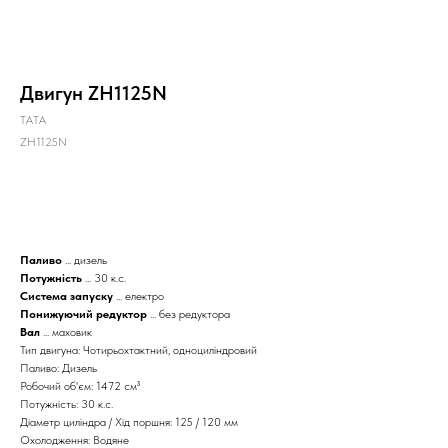
Двигун ZH1125N
ТАТА
ZH1125N
КУПИТИ
Паливо
... дизель
Потужність
... 30 к.с.
Система запуску
... електро
Понижуючий редуктор
... без редуктора
Вал
... маховик
Тип двигуна: Чотирьохтактний, одноциліндровий
Паливо: Дизель
Робочий об'єм: 1472 см³
Потужність: 30 к.с.
Діаметр циліндра / Хід поршня: 125 / 120 мм
Охолодження: Водяне