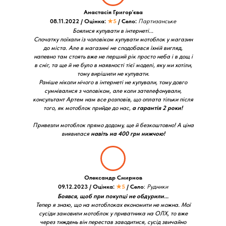
Анастасія Григор'єва
08.11.2022 / Оцінка:
★5
/ Село:
Партизанське
Боялися купувати в інтернеті...
Спочатку поїхали із чоловіком купувати мотоблок у магазин
до міста. Але в магазині не сподобався їхній вигляд,
напевно там стоять вже не перший рік просто неба і в дощ і
в сніг, та ще й не було в наявності тієї моделі, яку ми хотіли,
тому вирішили не купувати.
Раніше ніколи нічого в інтернеті не купували, тому довго
сумнівалися з чоловіком, але коли зателефонували,
консультант Артем нам все розповів, що оплата тільки після
того, як мотоблок прийде до нас,
а гарантія 2 роки!
Привезли мотоблок прямо додому, ще й безкоштовно! А ціна
виявилася
навіть на 400 грн нижчою!
Олександр Смирнов
09.12.2023 / Оцінка:
★5
/ Село
:
Рудники
Боявся, щоб при покупці не обдурили...
Тепер я знаю, що на мотоблоках економити не можна. Мої
сусіди замовили мотоблок у приватника на ОЛХ, то вже
через тиждень він перестав заводитися, сусід звичайно