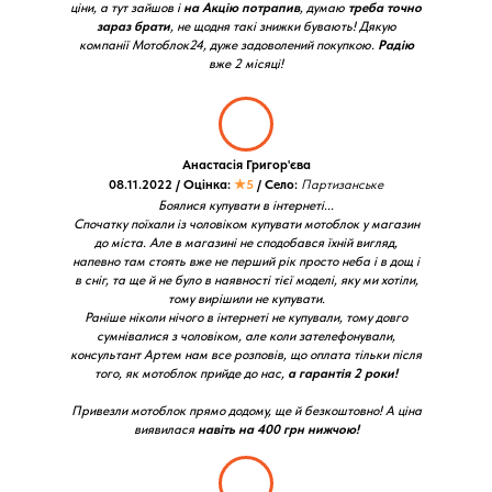
ціни, а тут зайшов і
на Акцію потрапив
, думаю
треба точно
зараз брати
, не щодня такі знижки бувають! Дякую
компанії Мотоблок24, дуже задоволений покупкою.
Радію
вже 2 місяці!
Анастасія Григор'єва
08.11.2022 / Оцінка:
★5
/ Село:
Партизанське
Боялися купувати в інтернеті...
Спочатку поїхали із чоловіком купувати мотоблок у магазин
до міста. Але в магазині не сподобався їхній вигляд,
напевно там стоять вже не перший рік просто неба і в дощ і
в сніг, та ще й не було в наявності тієї моделі, яку ми хотіли,
тому вирішили не купувати.
Раніше ніколи нічого в інтернеті не купували, тому довго
сумнівалися з чоловіком, але коли зателефонували,
консультант Артем нам все розповів, що оплата тільки після
того, як мотоблок прийде до нас,
а гарантія 2 роки!
Привезли мотоблок прямо додому, ще й безкоштовно! А ціна
виявилася
навіть на 400 грн нижчою!