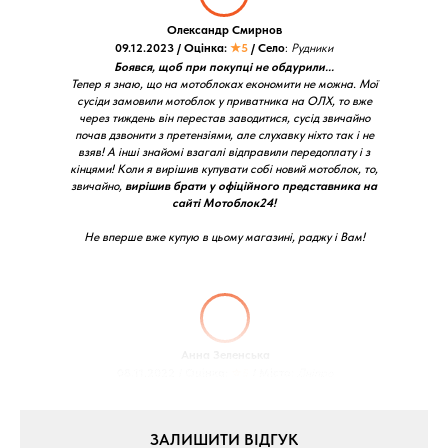
Олександр Смирнов
09.12.2023 / Оцінка:
★5
/ Село
:
Рудники
Боявся, щоб при покупці не обдурили...
Тепер я знаю, що на мотоблоках економити не можна. Мої
сусіди замовили мотоблок у приватника на ОЛХ, то вже
через тиждень він перестав заводитися, сусід звичайно
почав дзвонити з претензіями, але слухавку ніхто так і не
взяв! А інші знайомі взагалі відправили передоплату і з
кінцями! Коли я вирішив купувати собі новий мотоблок, то,
звичайно,
вирішив брати у офіційного представника на
сайті Мотоблок24!
Не вперше вже купую в цьому магазині, раджу і Вам!
Анна Зеленська
08.11.2022 / Оцінка:
★5
/ Місто:
Дніпро
ЗАЛИШИТИ ВІДГУК