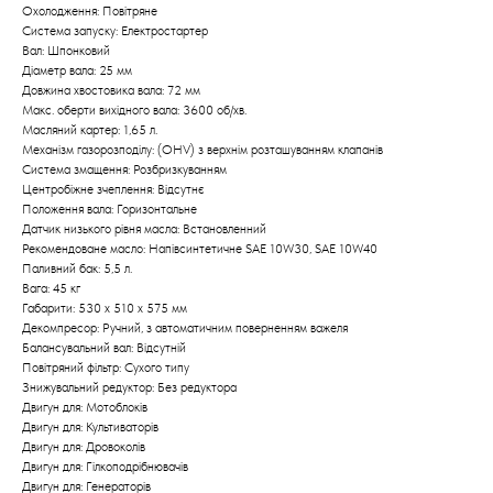
Охолодження: Повітряне
Система запуску: Електростартер
Вал: Шпонковий
Діаметр вала: 25 мм
Довжина хвостовика вала: 72 мм
Макс. оберти вихідного вала: 3600 об/хв.
Масляний картер: 1,65 л.
Механізм газорозподілу: (OHV) з верхнім розташуванням клапанів
Система змащення: Розбризкуванням
Центробіжне зчеплення: Відсутнє
Положення вала: Горизонтальне
Датчик низького рівня масла: Встановленний
Рекомендоване масло: Напівсинтетичне SAE 10W30, SAE 10W40
Паливний бак: 5,5 л.
Вага: 45 кг
Габарити: 530 x 510 x 575 мм
Декомпресор: Ручний, з автоматичним поверненням важеля
Балансувальний вал: Відсутній
Повітряний фільтр: Сухого типу
Знижувальний редуктор: Без редуктора
Двигун для: Мотоблоків
Двигун для: Культиваторів
Двигун для: Дровоколів
Двигун для: Гілкоподрібнювачів
Двигун для: Генераторів