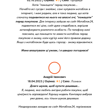
02.10.2022 / Оцінка:
★5
/ Село:
Городище
Хотів "помацати" перед покупкою...
Начебто всі сусіди і знайомі, самі купували мотоблок в
інтернеті, і мені радили, але я така людина, що хотів
спочатку
подивитися на нього на власні очі, "помацати"
перед покупкою
. Для інтересу зайшов на сайт Мотоблок24,
подивитися які ціни, сайт дуже сподобався, вирішив
зателефонувати розпитати особисто. По телефону мені
пояснили, що помацати та завести мотоблок перед
покупкою я зможу, коли кур'єр мені його привезе додому.
Якщо з мотоблоком буде щось гаразд - зможу відмовитися.
Мене влаштували ці умови, і я швидко погодився!
Андрій Іванович
18.04.2023 / Оцінка:
★5
/ Село:
Лозивок
Довго шукав, щоб купити дешевше...
Я, людина, яка любить вигідно робити покупки, щоб
ціна\якість відповідали! Хорошу модель Кентавра вибрав
уже давно, ось тільки шукав дешевше.
Неодноразово заходив на сайт Мотоблок24, порівнював