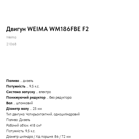
Двигун WEIMA WM186FВЕ F2
Weima
21068
КУПИТИ
Паливо
... дизель
Потужність
... 9,5 к.с.
Система запуску
... електро
Понижуючий редуктор
... без редуктора
Вал
... шпонковий
Діаметр валу
... 25 мм
Тип двигуна: Чотирьохтактний, одноциліндровий
Паливо: Дизель
Робочий об'єм: 418 см³
Потужність: 9,5 к.с.
Діаметр циліндра / Хід поршня: 86 / 72 мм