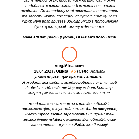
сайт Мотоблок24, подивитися які ціни, сайт дуже
сподобався, вирішив зателефонувати розпитати
особисто. По телефону мені пояснили, що помацати
та завести мотоблок перед покупкою я зможу, коли
кур'єр мені його привезе додому. Якщо з мотоблоком
буде щось гаразд - зможу відмовитися.
Мене влаштували ці умови, і я швидко погодився!
Андрій Іванович
18.04.2023 / Оцінка:
★5
/ Село:
Лозивок
Довго шукав, щоб купити дешевше...
Я, людина, яка любить вигідно робити покупки, щоб
ціна\якість відповідали! Хорошу модель Кентавра
вибрав уже давно, ось тільки шукав дешевше.
Неодноразово заходив на сайт Мотоблок24,
порівнював ціни, а тут зайшов і
на Акцію потрапив
,
думаю
треба точно зараз брати
, не щодня такі
знижки бувають! Дякую компанії Мотоблок24, дуже
задоволений покупкою.
Радію
вже 2 місяці!