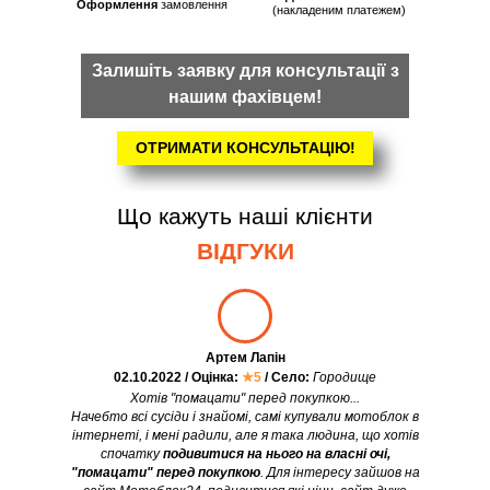
Оформлення
замовлення
(накладеним платежем)
Залишіть заявку для консультації з
нашим фахівцем!
ОТРИМАТИ КОНСУЛЬТАЦІЮ!
Що кажуть наші клієнти
ВІДГУКИ
Артем Лапін
02.10.2022 / Оцінка:
★5
/ Село:
Городище
Хотів "помацати" перед покупкою...
Начебто всі сусіди і знайомі, самі купували мотоблок в
інтернеті, і мені радили, але я така людина, що хотів
спочатку
подивитися на нього на власні очі,
"помацати" перед покупкою
. Для інтересу зайшов на