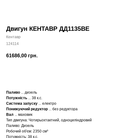
Двигун КЕНТАВР ДД1135ВЕ
Кентавр
124114
61686,00
грн.
КУПИТИ
Паливо
... дизель
Потужність
... 38 к.с.
Система запуску
... електро
Понижуючий редуктор
... без редуктора
Вал
... маховик
Тип двигуна: Чотирьохтактний, одноциліндровий
Паливо: Дизель
Робочий об'єм: 2350 см³
Потужність: 38 к.с.