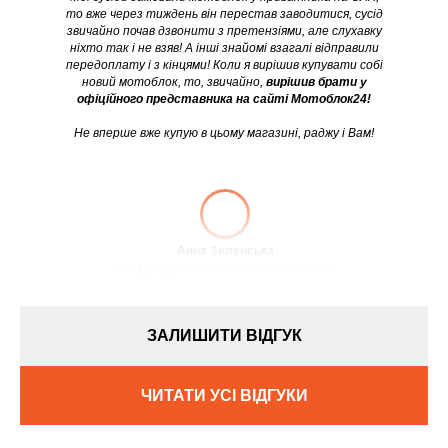
то вже через тиждень він перестав заводитися, сусід
звичайно почав дзвонити з претензіями, але слухавку
ніхто так і не взяв! А інші знайомі взагалі відправили
передоплату і з кінцями! Коли я вирішив купувати собі
новий мотоблок, то, звичайно,
вирішив брати у
офіційного представника на сайті Мотоблок24!
Не вперше вже купую в цьому магазині, раджу і Вам!
Анна Зеленська
08.11.2022 / Оцінка:
★5
/ Місто:
Дніпро
ЗАЛИШИТИ ВІДГУК
ЧИТАТИ УСІ ВІДГУКИ