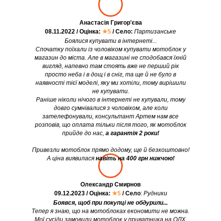
Анастасія Григор'єва
08.11.2022 / Оцінка:
★5
/ Село:
Партизанське
Боялися купувати в інтернеті...
Спочатку поїхали із чоловіком купувати мотоблок у
магазин до міста. Але в магазині не сподобався їхній
вигляд, напевно там стоять вже не перший рік
просто неба і в дощ і в сніг, та ще й не було в
наявності тієї моделі, яку ми хотіли, тому вирішили
не купувати.
Раніше ніколи нічого в інтернеті не купували, тому
довго сумнівалися з чоловіком, але коли
зателефонували, консультант Артем нам все
розповів, що оплата тільки після того, як мотоблок
прийде до нас,
а гарантія 2 роки!
Привезли мотоблок прямо додому, ще й безкоштовно!
А ціна виявилася
навіть на 400 грн нижчою!
Олександр Смирнов
09.12.2023 / Оцінка:
★5
/ Село
:
Рудники
Боявся, щоб при покупці не обдурили...
Тепер я знаю, що на мотоблоках економити не можна.
Мої сусіди замовили мотоблок у приватника на ОЛХ,