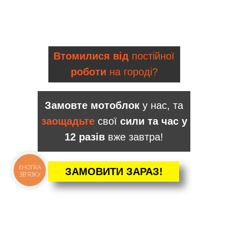
Втомилися від
постійної
роботи
на городі?
Замовте мотоблок
у нас, та
заощадьте
свої
сили та час у
12 разів
вже завтра!
ЗАМОВИТИ ЗАРАЗ!
КНОПКА
ЗВ'ЯЗКУ
КАТАЛОГ
Мотоблоки
Культиватори