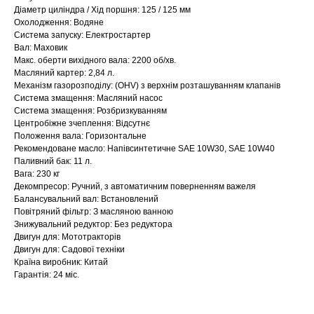
Діаметр циліндра / Хід поршня: 125 / 125 мм
Охолодження: Водяне
Система запуску: Електростартер
Вал: Маховик
Макс. оберти вихідного вала: 2200 об/хв.
Масляний картер: 2,84 л.
Механізм газорозподілу: (OHV) з верхнім розташуванням клапанів
Система змащення: Масляний насос
Система змащення: Розбризкуванням
Центробіжне зчеплення: Відсутнє
Положення вала: Горизонтальне
Рекомендоване масло: Напівсинтетичне SAE 10W30, SAE 10W40
Паливний бак: 11 л.
Вага: 230 кг
Декомпресор: Ручний, з автоматичним поверненням важеля
Балансувальний вал: Встановлений
Повітряний фільтр: З масляною ванною
Знижувальний редуктор: Без редуктора
Двигун для: Мототракторів
Двигун для: Садової техніки
Країна виробник: Китай
Гарантія: 24 міс.