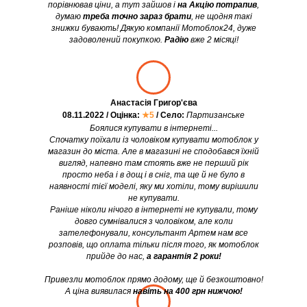
порівнював ціни, а тут зайшов і
на Акцію потрапив
,
думаю
треба точно зараз брати
, не щодня такі
знижки бувають! Дякую компанії Мотоблок24, дуже
задоволений покупкою.
Радію
вже 2 місяці!
Анастасія Григор'єва
08.11.2022 / Оцінка:
★5
/ Село:
Партизанське
Боялися купувати в інтернеті...
Спочатку поїхали із чоловіком купувати мотоблок у
магазин до міста. Але в магазині не сподобався їхній
вигляд, напевно там стоять вже не перший рік
просто неба і в дощ і в сніг, та ще й не було в
наявності тієї моделі, яку ми хотіли, тому вирішили
не купувати.
Раніше ніколи нічого в інтернеті не купували, тому
довго сумнівалися з чоловіком, але коли
зателефонували, консультант Артем нам все
розповів, що оплата тільки після того, як мотоблок
прийде до нас,
а гарантія 2 роки!
Привезли мотоблок прямо додому, ще й безкоштовно!
А ціна виявилася
навіть на 400 грн нижчою!