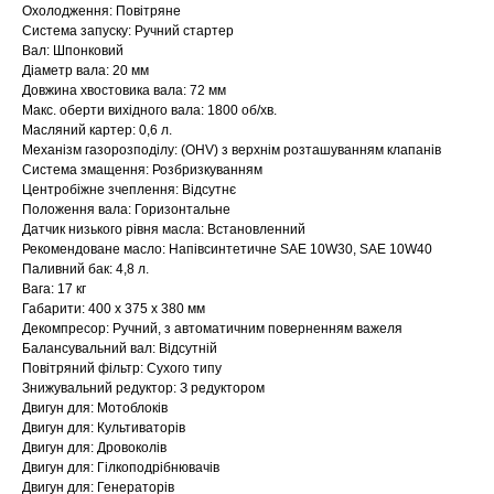
Охолодження: Повітряне
Система запуску: Ручний стартер
Вал: Шпонковий
Діаметр вала: 20 мм
Довжина хвостовика вала: 72 мм
Макс. оберти вихідного вала: 1800 об/хв.
Масляний картер: 0,6 л.
Механізм газорозподілу: (OHV) з верхнім розташуванням клапанів
Система змащення: Розбризкуванням
Центробіжне зчеплення: Відсутнє
Положення вала: Горизонтальне
Датчик низького рівня масла: Встановленний
Рекомендоване масло: Напівсинтетичне SAE 10W30, SAE 10W40
Паливний бак: 4,8 л.
Вага: 17 кг
Габарити: 400 x 375 x 380 мм
Декомпресор: Ручний, з автоматичним поверненням важеля
Балансувальний вал: Відсутній
Повітряний фільтр: Сухого типу
Знижувальний редуктор: З редуктором
Двигун для: Мотоблоків
Двигун для: Культиваторів
Двигун для: Дровоколів
Двигун для: Гілкоподрібнювачів
Двигун для: Генераторів