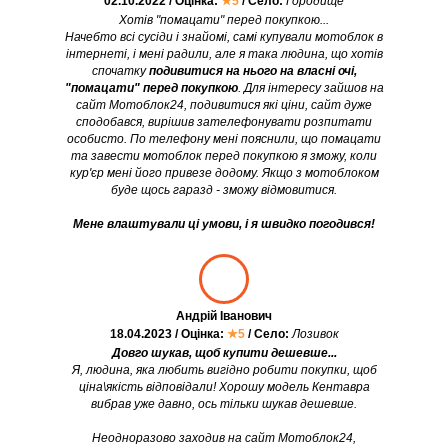
02.10.2022 / Оцінка:
★5
/ Село:
Городище
Хотів "помацати" перед покупкою...
Начебто всі сусіди і знайомі, самі купували мотоблок в
інтернеті, і мені радили, але я така людина, що хотів
спочатку
подивитися на нього на власні очі,
"помацати" перед покупкою
. Для інтересу зайшов на
сайт Мотоблок24, подивитися які ціни, сайт дуже
сподобався, вирішив зателефонувати розпитати
особисто. По телефону мені пояснили, що помацати
та завести мотоблок перед покупкою я зможу, коли
кур'єр мені його привезе додому. Якщо з мотоблоком
буде щось гаразд - зможу відмовитися.
Мене влаштували ці умови, і я швидко погодився!
Андрій Іванович
18.04.2023 / Оцінка:
★5
/ Село:
Лозивок
Довго шукав, щоб купити дешевше...
Я, людина, яка любить вигідно робити покупки, щоб
ціна\якість відповідали! Хорошу модель Кентавра
вибрав уже давно, ось тільки шукав дешевше.
Неодноразово заходив на сайт Мотоблок24,