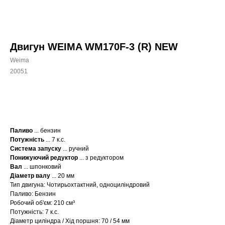
Двигун WEIMA WM170F-3 (R) NEW
Weima
20051
КУПИТИ
Паливо
... бензин
Потужність
... 7 к.с.
Система запуску
... ручний
Понижуючий редуктор
... з редуктором
Вал
... шпонковий
Діаметр валу
... 20 мм
Тип двигуна: Чотирьохтактний, одноциліндровий
Паливо: Бензин
Робочий об'єм: 210 см³
Потужність: 7 к.с.
Діаметр циліндра / Хід поршня: 70 / 54 мм