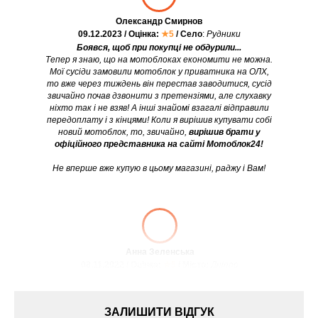
Олександр Смирнов
09.12.2023 / Оцінка:
★5
/ Село
:
Рудники
Боявся, щоб при покупці не обдурили...
Тепер я знаю, що на мотоблоках економити не можна.
Мої сусіди замовили мотоблок у приватника на ОЛХ,
то вже через тиждень він перестав заводитися, сусід
звичайно почав дзвонити з претензіями, але слухавку
ніхто так і не взяв! А інші знайомі взагалі відправили
передоплату і з кінцями! Коли я вирішив купувати собі
новий мотоблок, то, звичайно,
вирішив брати у
офіційного представника на сайті Мотоблок24!
Не вперше вже купую в цьому магазині, раджу і Вам!
Анна Зеленська
08.11.2022 / Оцінка:
★5
/ Місто:
Дніпро
ЗАЛИШИТИ ВІДГУК