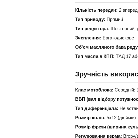
Кількість передач:
2 вперед 
Тип приводу:
Прямий
Тип редуктора:
Шестерний, р
Зчеплення:
Багатодискове
Об'єм масляного бака реду
Тип масла в КПП:
ТАД 17 аб
Зручність викори
Клас мотоблока:
Середній; 
ВВП (вал відбору потужност
Тип диференціала:
Не вста
Розмір коліс:
5х12 (дюймів)
Розмір фрези (ширина культ
Регулювання керма:
Вгору/в