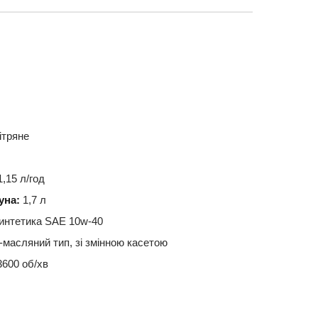
ітряне
л
,15 л/год
уна:
1,7 л
интетика SAE 10w-40
-масляний тип, зі змінною касетою
600 об/хв