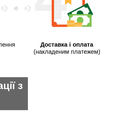
лення
Доставка і оплата
(накладеним платежем)
ції з