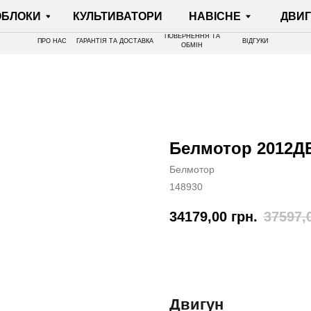
И
КУЛЬТИВАТОРИ
НАВІСНЕ
ДВИГУНИ
ПОВЕРНЕННЯ ТА
ПРО НАС
ГАРАНТІЯ ТА ДОСТАВКА
ВІДГУКИ
ОБМІН
Белмотор 2012Д
Белмотор
148930
34179,00
грн.
37597,
КУПИТИ
Двигун