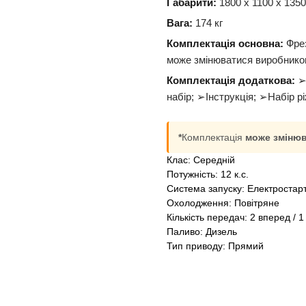
Габарити:
1800 х 1100 х 1350
Вага:
174 кг
Комплектація основна:
Фрез
може змінюватися виробнико
Комплектація додаткова:
➢Г
набір; ➢Інструкція; ➢Набір р
*
Комплектація
може зміню
Клас: Середній
Потужність: 12 к.с.
Система запуску: Електростар
Охолодження: Повітряне
Кількість передач: 2 вперед / 1
Паливо: Дизель
Тип приводу: Прямий