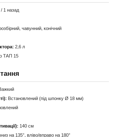
/ 1 назад
озбірний, чавунний, конічний
ктора:
2,6 л
о ТАП 15
стання
Важкий
і):
Встановлений (під шпонку Ø 18 мм)
новлений
ивації):
140 см
низ на 135°, вліво/вправо на 180°