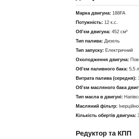
Марка двигуна:
188FA
Потужність:
12 к.с.
Об'єм двигуна:
452 см³
Тип палива:
Дизель
Тип запуску:
Електричний
Охолодження двигуна:
Пов
Об'єм паливного бака:
5,5 
Витрата палива (середня):
1
Об'єм масляного бака двиг
Тип масла в двигуні:
Напівс
Масляний фільтр:
Інерційно
Кількість обертів двигуна:
3
Редуктор та КПП