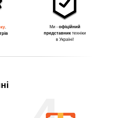
Ми -
офіційний
оку
.
представник
техніки
трів
в Україні!
ні
4