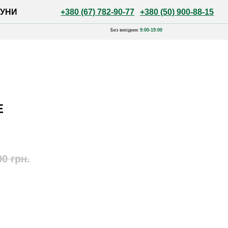
+380 (67) 782-90-77
+380 (50) 900-88-15
Без вихідних
9:00-19:00
Е
00
грн.