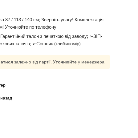
а 87 / 113 / 140 см; Зверніть увагу! Комплектація
м! Уточнюйте по телефону!
арантійний талон з печаткою від заводу; ➢ЗІП-
іжкових ключів; ➢Сошник (глибиномір)
ватися
залежно від партії.
Уточнюйте
у менеджера
тер
 назад