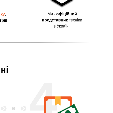
Ми -
офіційний
оку
.
представник
техніки
трів
в Україні!
ні
4