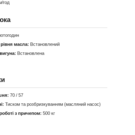
м/год
ока
отогодин
 рівня масла:
Встановлений
вигуна:
Встановлена
ки
шня:
70 / 57
і:
Тиском та розбризкуванням (масляний насос)
роботі з причепом:
500 кг