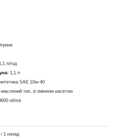
ітряне
,1 л/год
уна:
1,1 л
интетика SAE 10w-40
-масляний тип, зі змінною касетою
600 об/хв
/ 1 назад