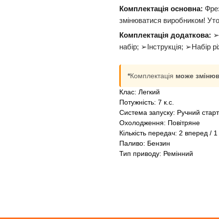
Комплектація основна:
Фрез
змінюватися виробником! Ут
Комплектація додаткова:
➢Г
набір; ➢Інструкція; ➢Набір р
*
Комплектація
може зміню
Клас: Легкий
Потужність: 7 к.с.
Система запуску: Ручний стар
Охолодження: Повітряне
Кількість передач: 2 вперед / 1
Паливо: Бензин
Тип приводу: Ремінний