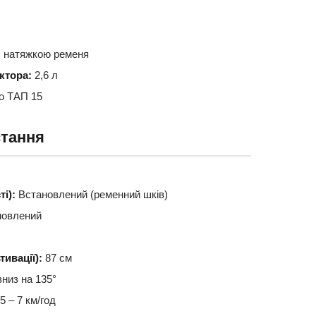
 натяжкою ременя
ктора:
2,6 л
о ТАП 15
стання
і):
Встановлений (ременний шків)
новлений
ивації):
87 см
низ на 135°
5 – 7 км/год