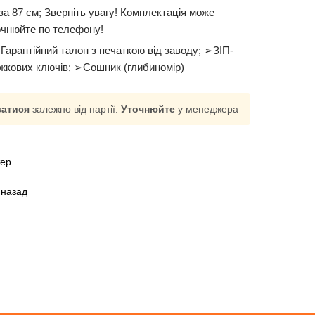
а 87 см; Зверніть увагу! Комплектація може
очнюйте по телефону!
арантійний талон з печаткою від заводу; ➢ЗІП-
іжкових ключів; ➢Сошник (глибиномір)
ватися
залежно від партії.
Уточнюйте
у менеджера
тер
 назад