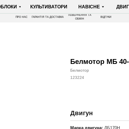
И
КУЛЬТИВАТОРИ
НАВІСНЕ
ДВИГУНИ
ПОВЕРНЕННЯ ТА
ПРО НАС
ГАРАНТІЯ ТА ДОСТАВКА
ВІДГУКИ
ОБМІН
Белмотор МБ 40-
Белмотор
123224
КУПИТИ
Двигун
Марка двигуна:
ДБ170Н