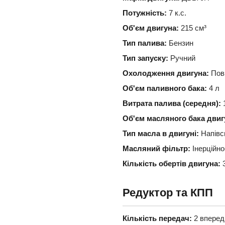
Потужність:
7 к.с.
Об'єм двигуна:
215 см³
Тип палива:
Бензин
Тип запуску:
Ручний
Охолодження двигуна:
Пов
Об'єм паливного бака:
4 л
Витрата палива (середня):
1
Об'єм масляного бака двиг
Тип масла в двигуні:
Напівс
Масляний фільтр:
Інерційно
Кількість обертів двигуна:
3
Редуктор та КПП
Кількість передач:
2 вперед 