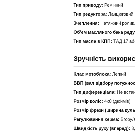
Тип приводу:
Ремінний
Тип редуктора:
Ланцюговий
Зчеплення:
Натяжний ролик,
Об'єм масляного бака реду
Тип масла в КПП:
ТАД 17 аб
Зручність викори
Клас мотоблока:
Легкий
ВВП (вал відбору потужност
Тип диференціала:
Не вста
Розмір коліс:
4х8 (дюймів)
Розмір фрези (ширина культ
Регулювання керма:
Вгору/в
Швидкість руху (вперед):
3,